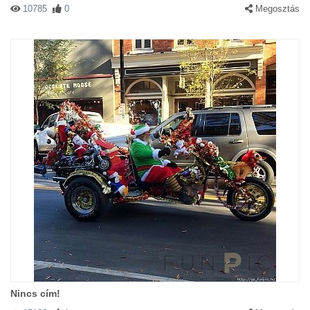
10785
0
Megosztás
Nincs cím!