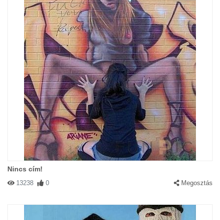
Nincs cím!
13238
0
Megosztás