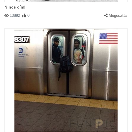
Nincs cím!
10892
0
Megosztás