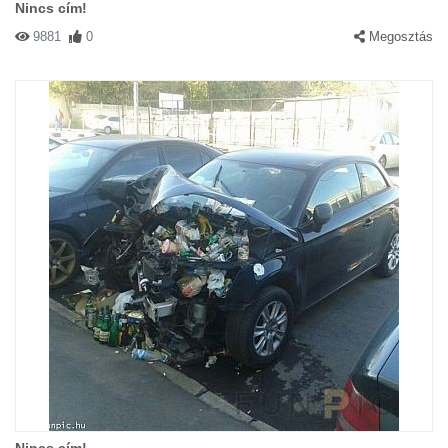
Nincs cím!
9881
0
Megosztás