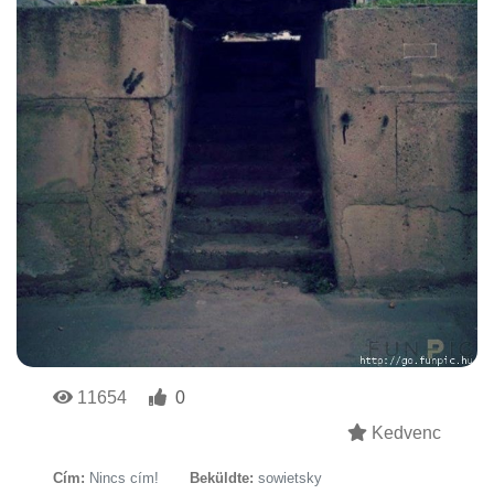
11654
0
Kedvenc
Cím:
Nincs cím!
Beküldte:
sowietsky