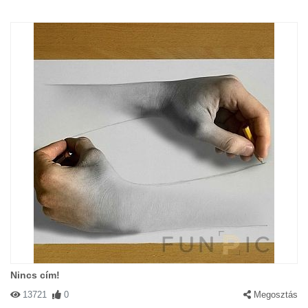
Nincs cím!
13721
0
Megosztás