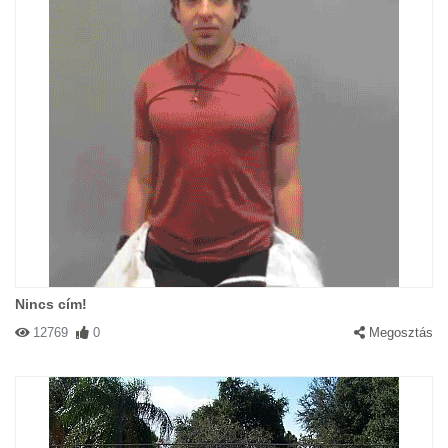
Nincs cím!
12769
0
Megosztás