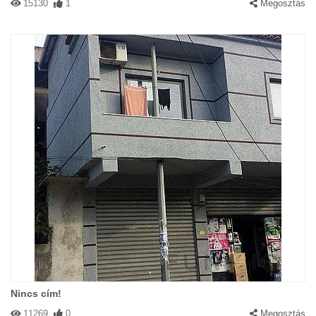
15130
1
Megosztás
Nincs cím!
11269
0
Megosztás