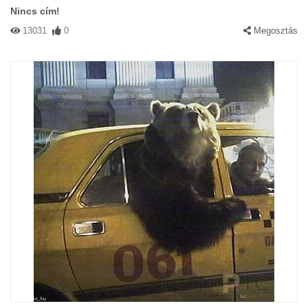
Nincs cím!
13031
0
Megosztás