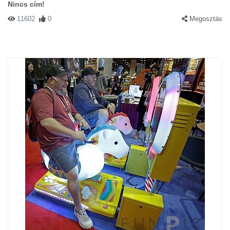
Nincs cím!
11602
0
Megosztás