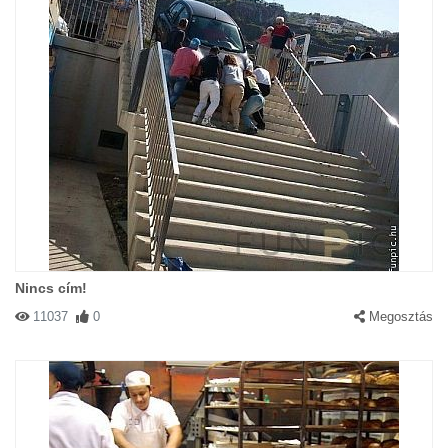
Nincs cím!
11037
0
Megosztás