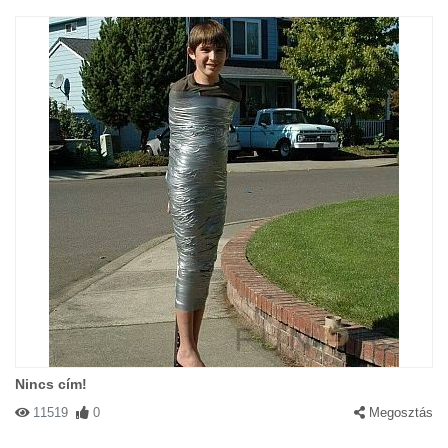
Nincs cím!
11519
0
Megosztás