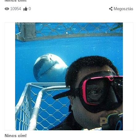
Nincs cím!
10954
0
Megosztás
Nincs cím!