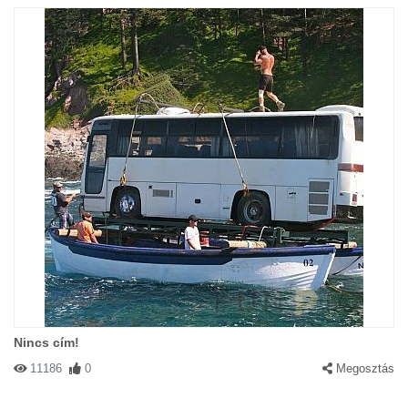
Nincs cím!
11186
0
Megosztás