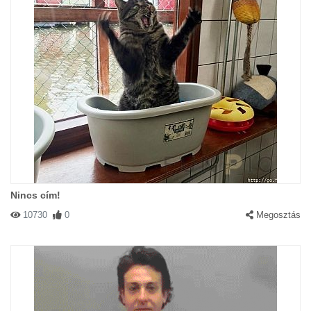
Nincs cím!
10730
0
Megosztás