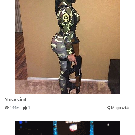
Nincs cím!
14450
1
Megosztás