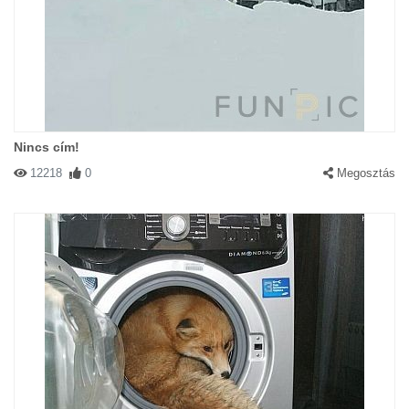
Nincs cím!
12218
0
Megosztás