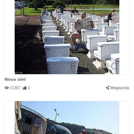
Nincs cím!
11367
0
Megosztás