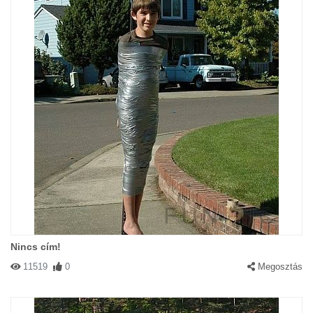
Nincs cím!
11519
0
Megosztás