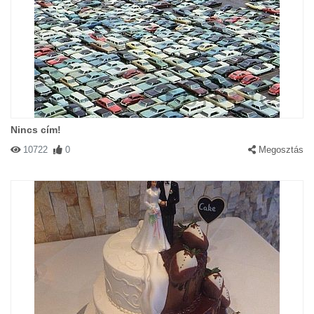
Nincs cím!
10722
0
Megosztás