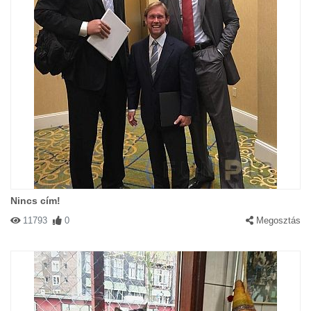
Nincs cím!
11793
0
Megosztás