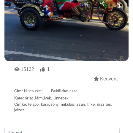
15132
1
Kedvenc
Cím:
Nincs cím!
Beküldte:
czar
Kategória:
Járművek
,
Ünnepek
Címke:
télapó
,
karácsony
,
mikulás
,
szán
,
trike
,
díszítés
,
jelzez