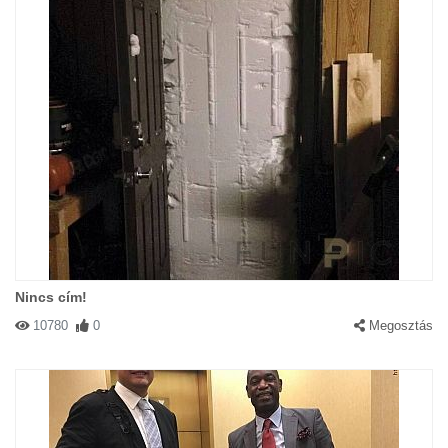
Nincs cím!
10780
0
Megosztás