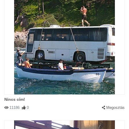
Nincs cím!
11186
0
Megosztás