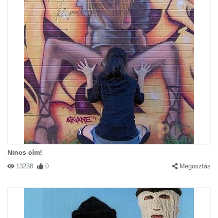
Nincs cím!
13238
0
Megosztás