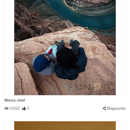
Nincs cím!
10262
0
Megosztás