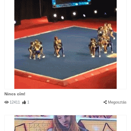
Nincs cím!
12411
1
Megosztás