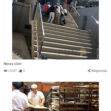
Nincs cím!
11037
0
Megosztás