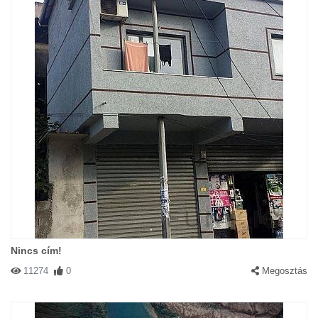
Nincs cím!
11274
0
Megosztás