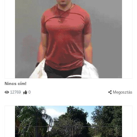
Nincs cím!
12769
0
Megosztás