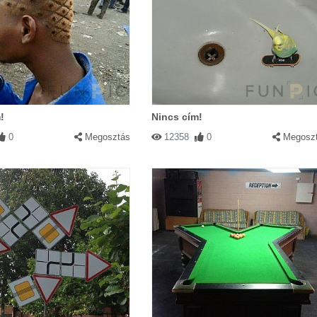
!
Nincs cím!
0
Megosztás
12358
0
Megosz