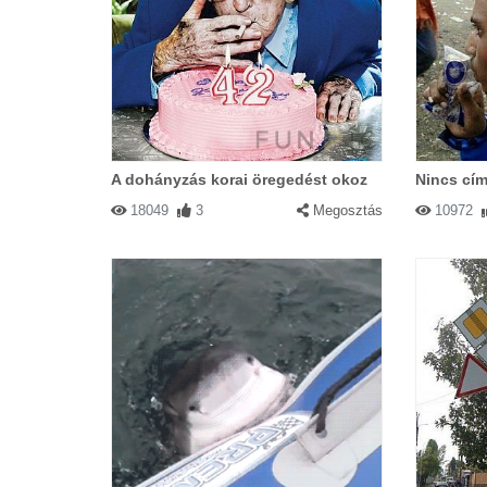
A dohányzás korai öregedést okoz
Nincs cím
18049
3
Megosztás
10972