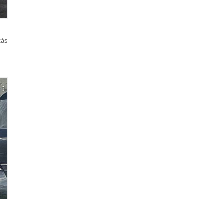
tás
t