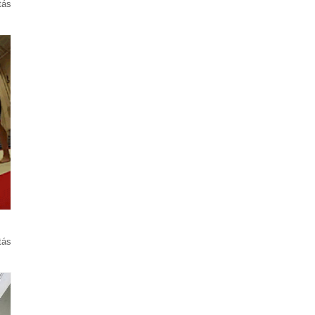
tás
tás