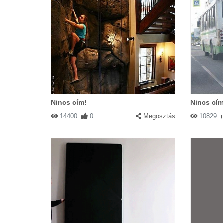
Nincs cím!
Nincs cím
14400
0
Megosztás
10829