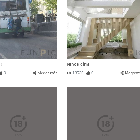
!
Nincs cím!
0
Megosztás
13525
0
Megosz