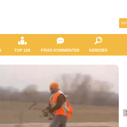
NY
S
TOP 100
FRISS KOMMENTEK
KERESÉS