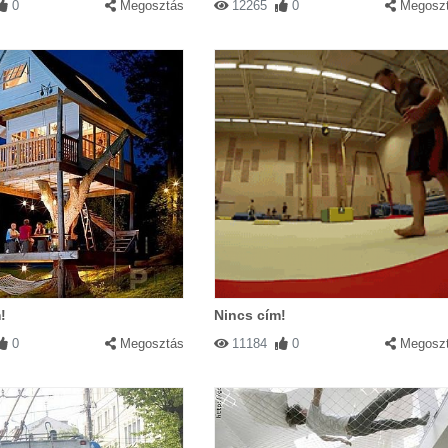
0
Megosztás
12265
0
Megosz
!
Nincs cím!
0
Megosztás
11184
0
Megosz