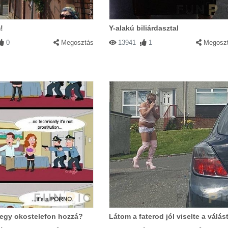
!
Y-alakú biliárdasztal
0
Megosztás
13941
1
Megosz
 egy okostelefon hozzá?
Látom a faterod jól viselte a válás