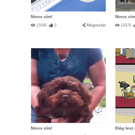
Nincs cím!
Nincs cím
11695
0
Megosztás
12078
Nincs cím!
Elég lesz