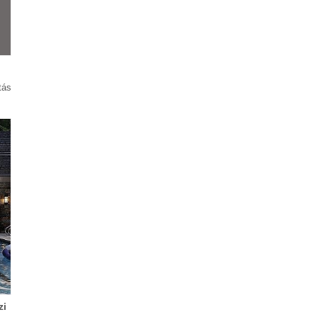
tás
zi