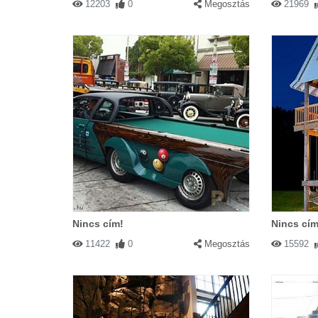
12203
0
Megosztás
21969
Nincs cím!
Nincs cím
11422
0
Megosztás
15592