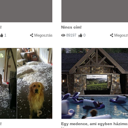
!
Nincs cím!
1
Megosztás
89197
0
Megosz
!
Egy medence, ami egyben házimo