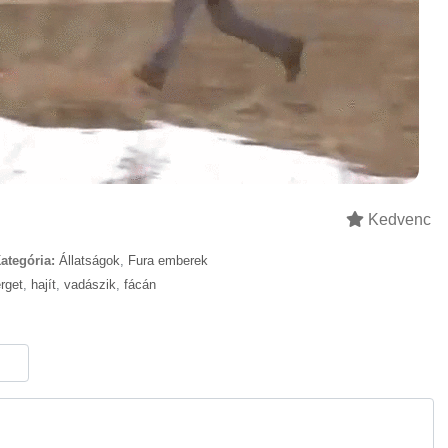
Kedvenc
ategória:
Állatságok
,
Fura emberek
rget
,
hajít
,
vadászik
,
fácán