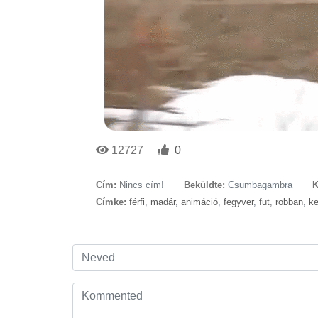
12727
0
Cím:
Nincs cím!
Beküldte:
Csumbagambra
K
Címke:
férfi
,
madár
,
animáció
,
fegyver
,
fut
,
robban
,
ke