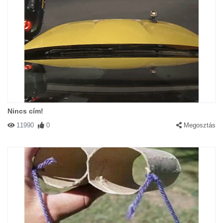
Nincs cím!
11990
0
Megosztás