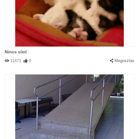
Nincs cím!
11471
0
Megosztás