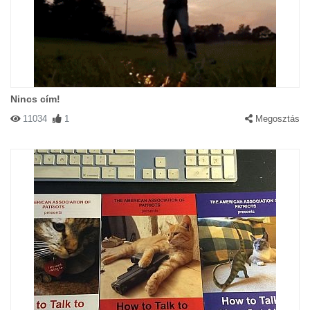
Nincs cím!
11034
1
Megosztás