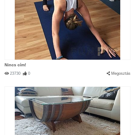
Nincs cím!
23730
0
Megosztás