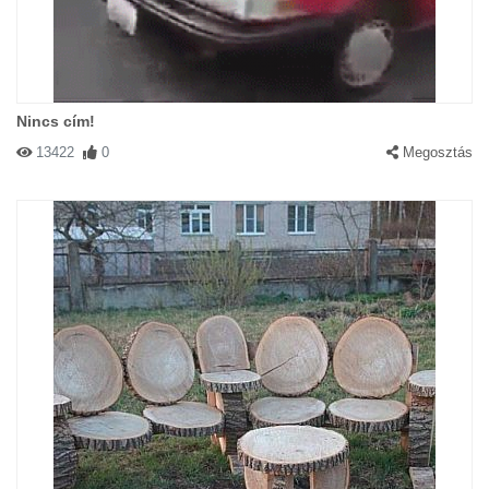
Nincs cím!
13422
0
Megosztás