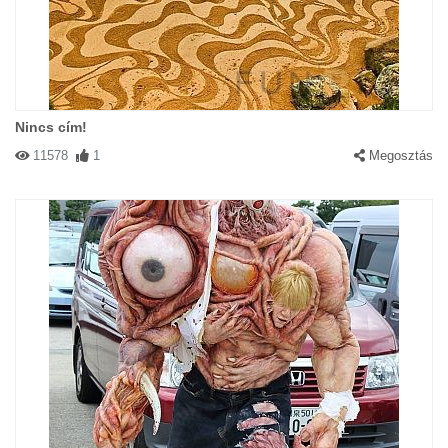
Nincs cím!
11578
1
Megosztás