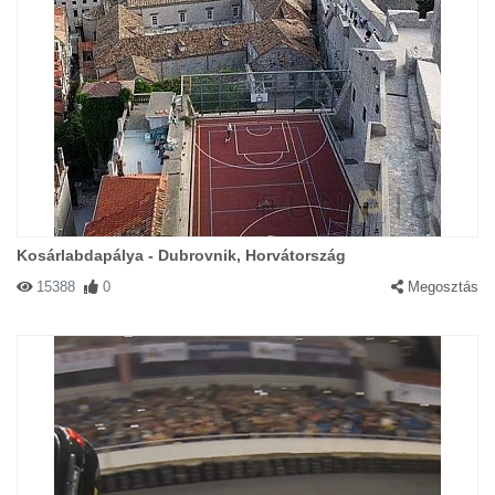
Kosárlabdapálya - Dubrovnik, Horvátország
15388
0
Megosztás