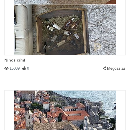
Nincs cím!
15039
0
Megosztás