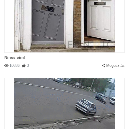
Nincs cím!
10886
3
Megosztás