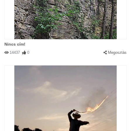
Nincs cím!
14437
0
Megosztás