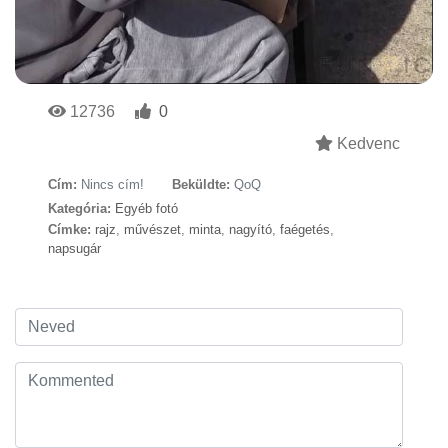
12736
0
Kedvenc
Cím:
Nincs cím!
Beküldte:
QoQ
Kategória:
Egyéb fotó
Címke:
rajz
,
művészet
,
minta
,
nagyító
,
faégetés
,
napsugár