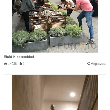
Ebéd hipsterekkel
14036
1
Megosztás