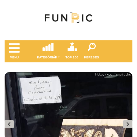
MENÜ
KATEGÓRIÁK
TOP 100
KERESÉS