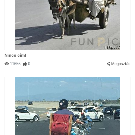
Nincs cím!
11655
0
Megosztás