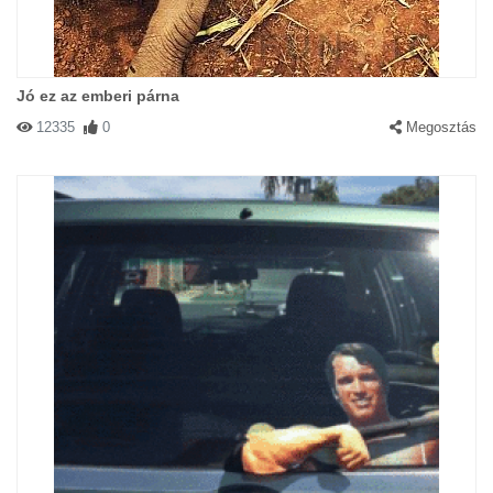
Jó ez az emberi párna
12335
0
Megosztás