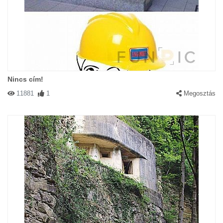
Nincs cím!
11881
1
Megosztás