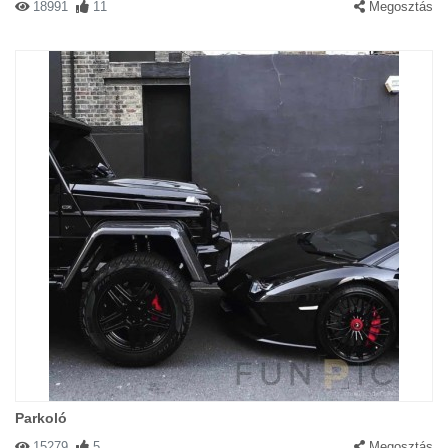
18991
11
Megosztás
Parkoló
15279
5
Megosztás