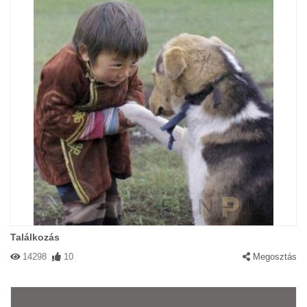
Találkozás
14298
10
Megosztás