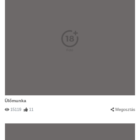
Ülőmunka
15119
11
Megosztás