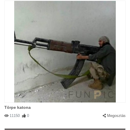
Törpe katona
11150
0
Megosztás