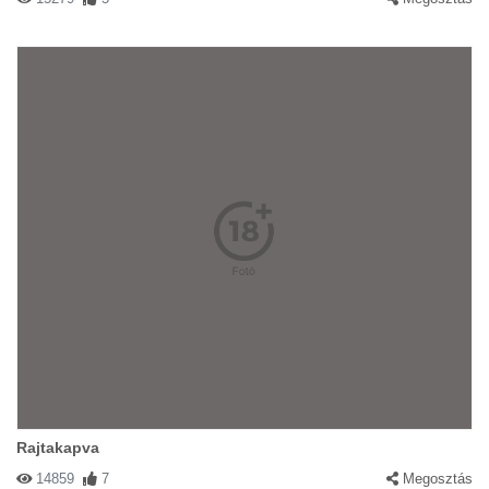
Rajtakapva
14859
7
Megosztás