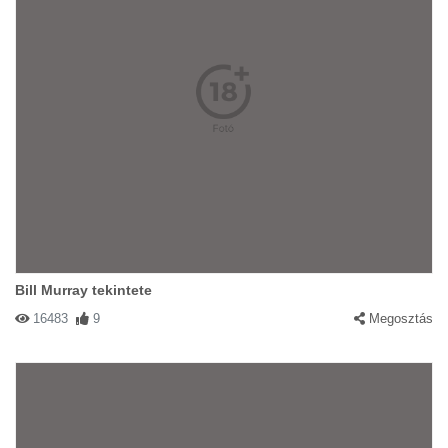
Bill Murray tekintete
16483
9
Megosztás