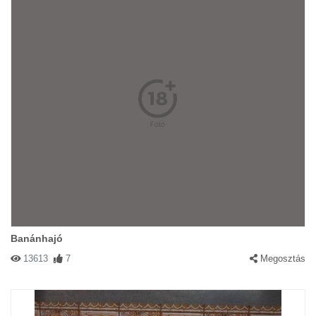
Banánhajó
13613
7
Megosztás