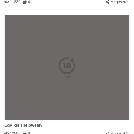
11889
4
Megosztás
Egy kis Helloween
12586
6
Megosztás