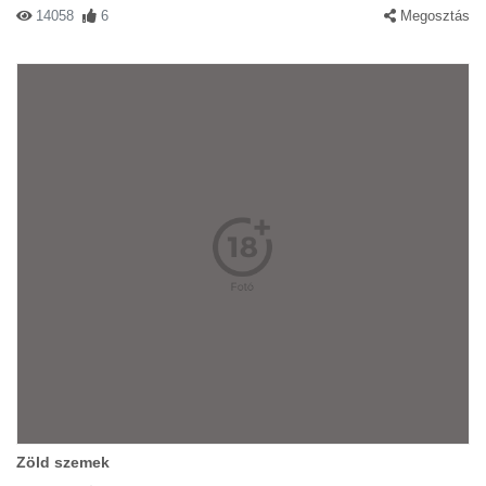
14058
6
Megosztás
Zöld szemek