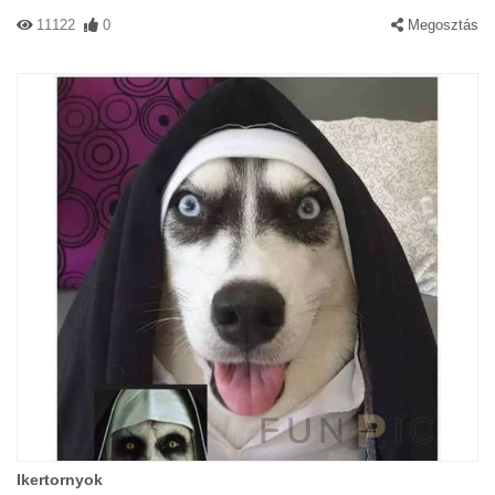
11122
0
Megosztás
Ikertornyok