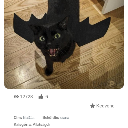
12728
6
Kedvenc
Cím:
BatCat
Beküldte:
diana
Kategória:
Állatságok