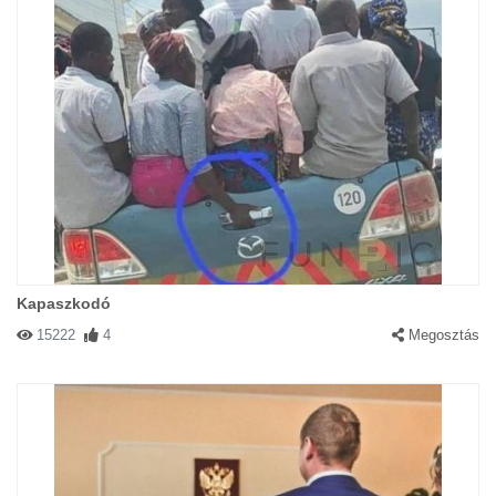
Kapaszkodó
15222
4
Megosztás