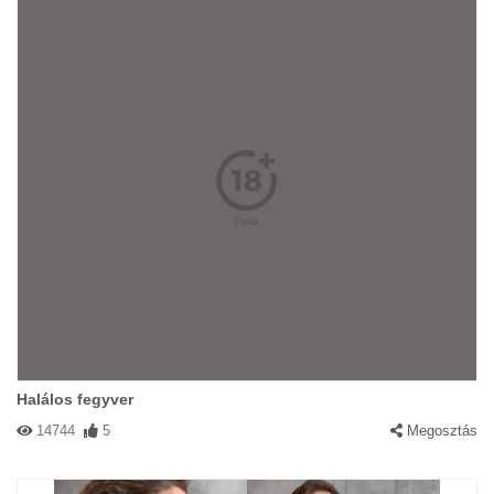
Halálos fegyver
14744
5
Megosztás