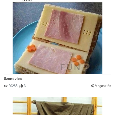
Szendvics
20285
3
Megosztás