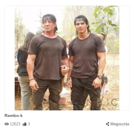
Rambo-k
12623
3
Megosztás