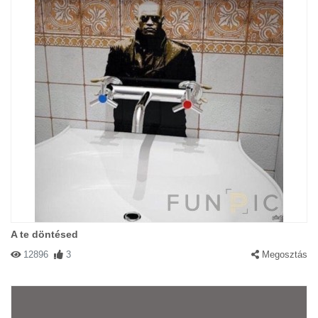
A te döntésed
12896
3
Megosztás