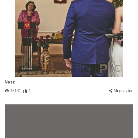
Nász
13131
1
Megosztás