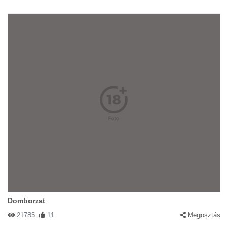
Domborzat
21785
11
Megosztás