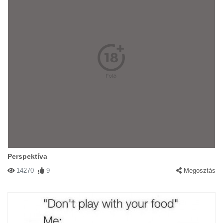
Perspektíva
14270
9
Megosztás