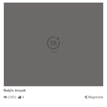
Baljós árnyak
12851
4
Megosztás