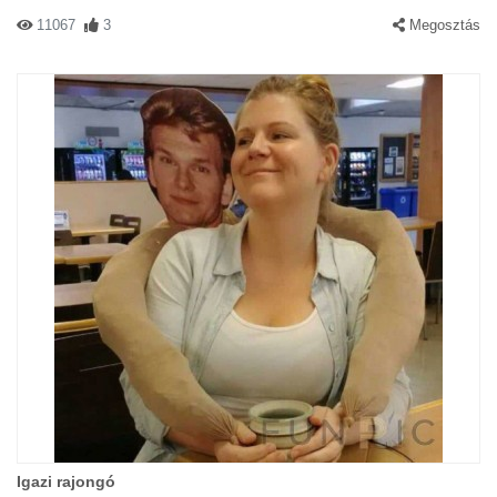
11067
3
Megosztás
Igazi rajongó