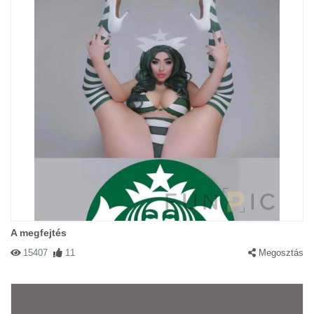
A megfejtés
15407
11
Megosztás