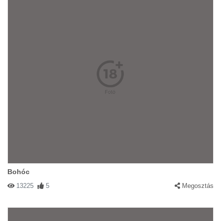
Bohóc
13225
5
Megosztás