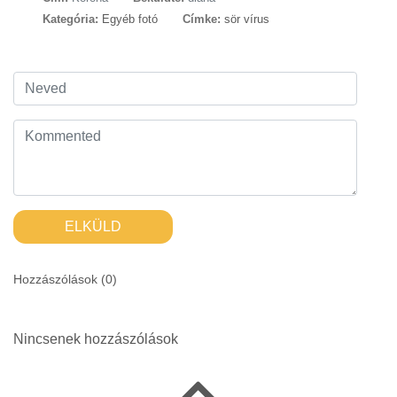
Kategória:
Egyéb fotó
Címke:
sör vírus
ELKÜLD
Hozzászólások (
0
)
Nincsenek hozzászólások