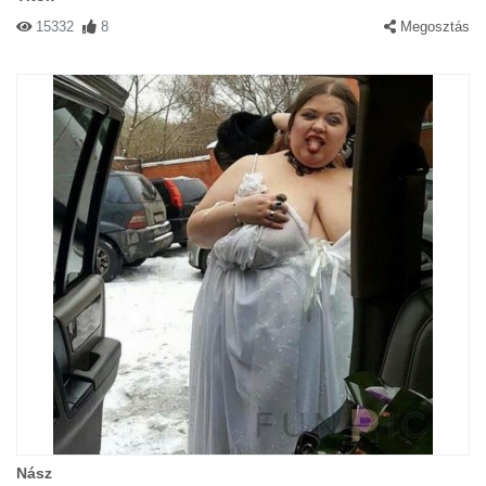
15332
8
Megosztás
Nász