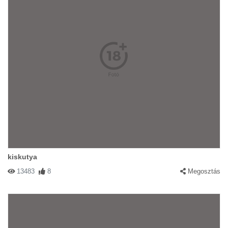
kiskutya
13483
8
Megosztás