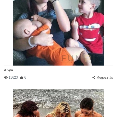
Anya
13623
6
Megosztás