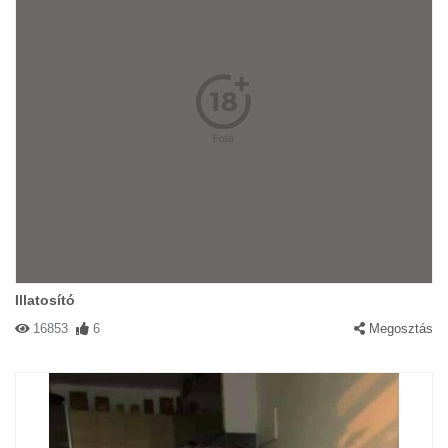
Illatosító
16853
6
Megosztás