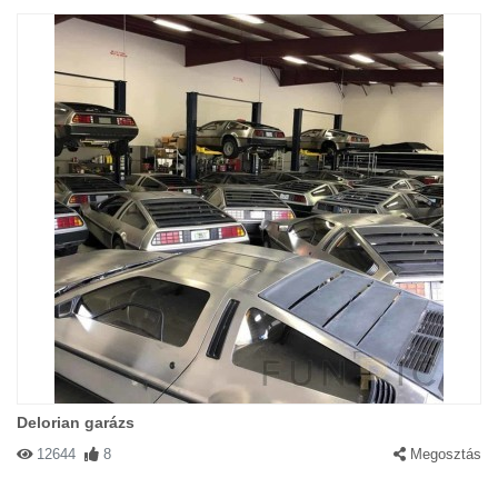
Delorian garázs
12644
8
Megosztás