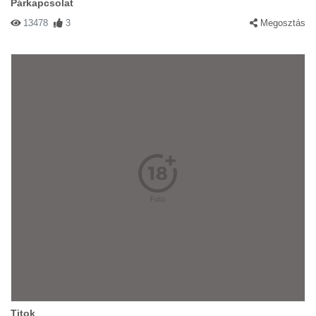
Párkapcsolat
13478
3
Megosztás
Titok