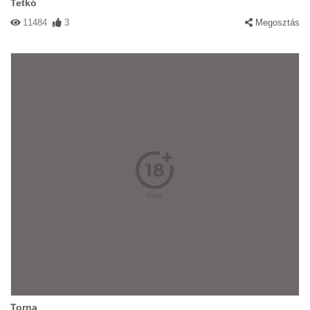
Tetkó
11484
3
Megosztás
Torna