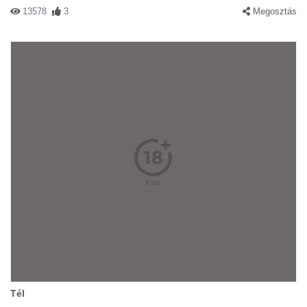
13578
3
Megosztás
Tél