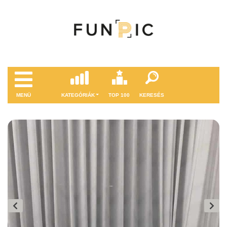
MENÜ
KATEGÓRIÁK
TOP 100
KERESÉS