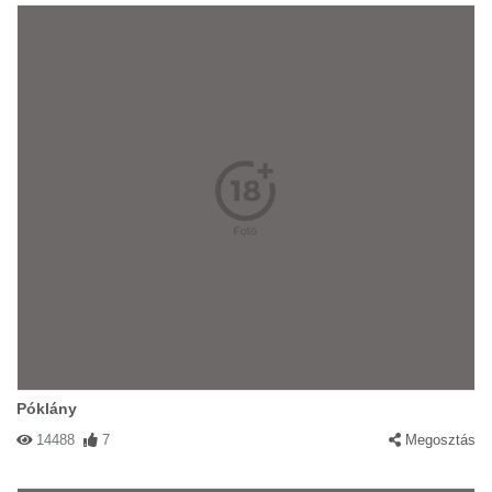
Póklány
14488
7
Megosztás