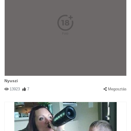
Nyuszi
13923
7
Megosztás