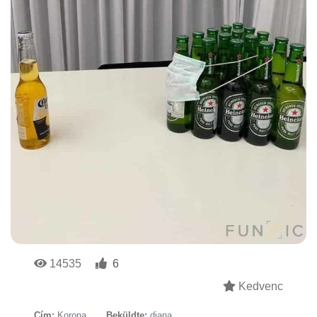
14535
6
Kedvenc
Cím:
Korona
Beküldte:
diana