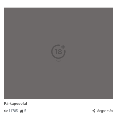
Párkapcsolat
11785
5
Megosztás