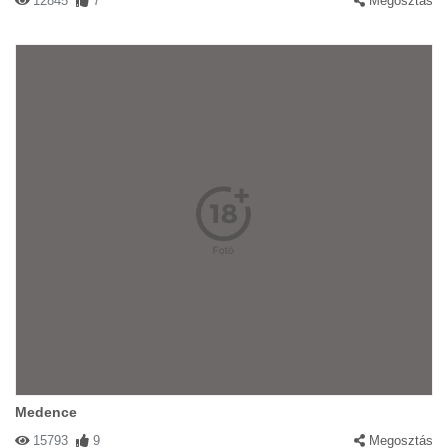
12845
7
Megosztás
Medence
15793
9
Megosztás