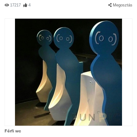
17217
4
Megosztás
Férfi wc