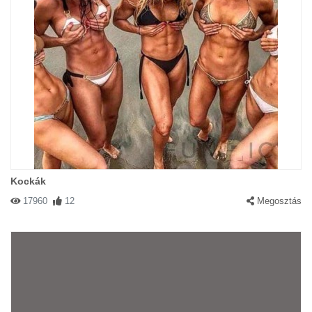
Kockák
17960
12
Megosztás