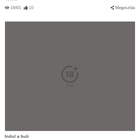
18401
10
Megosztás
Indul a buli