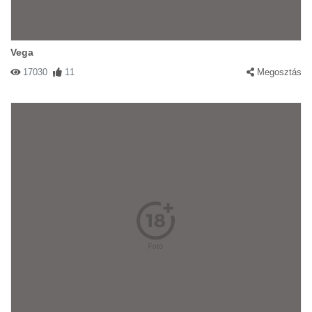
Vega
17030
11
Megosztás