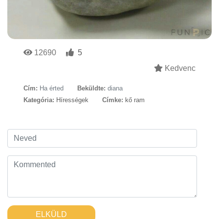
12690
5
Kedvenc
Cím:
Ha érted
Beküldte:
diana
Kategória:
Hírességek
Címke:
kő ram
ELKÜLD