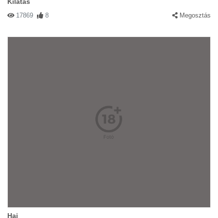
Kilátás
17869
8
Megosztás
Haj