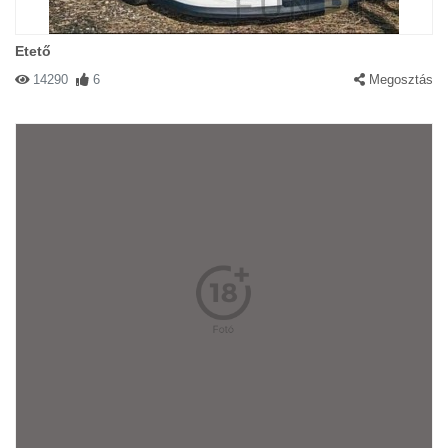
Etető
14290
6
Megosztás