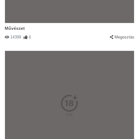
Művészet
14399
6
Megosztás