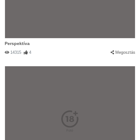
Perspektíva
14315
4
Megosztás