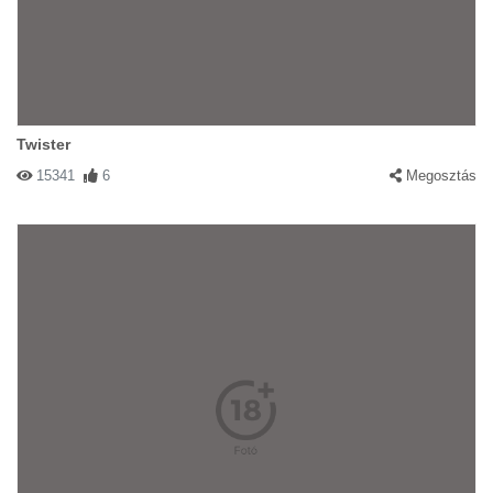
Twister
15341
6
Megosztás