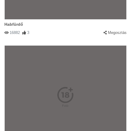
Habfürdő
16882
3
Megosztás