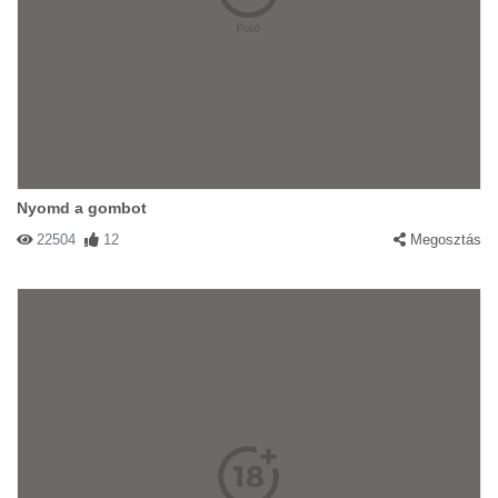
Nyomd a gombot
22504
12
Megosztás