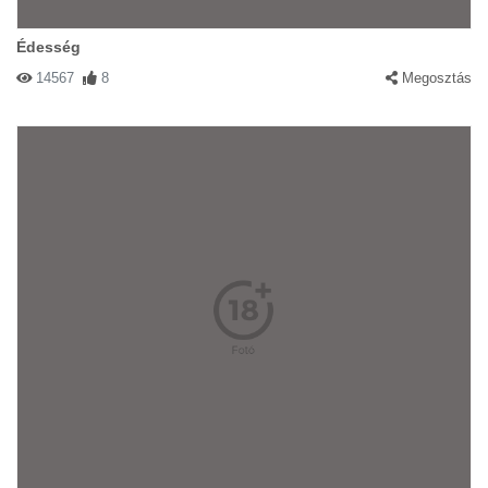
Édesség
14567
8
Megosztás