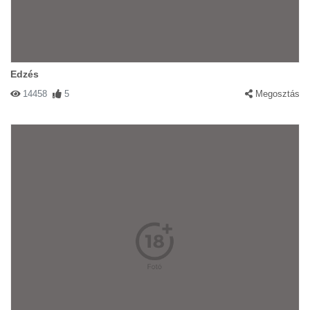
Edzés
14458
5
Megosztás