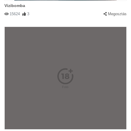
Vizibomba
15624
3
Megosztás