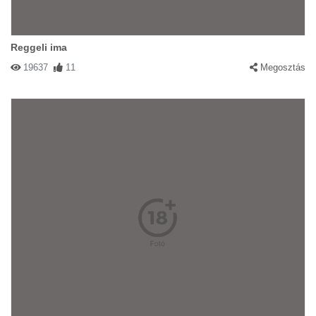
Reggeli ima
19637
11
Megosztás