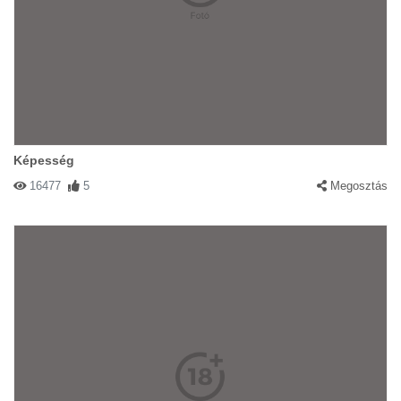
Képesség
16477
5
Megosztás