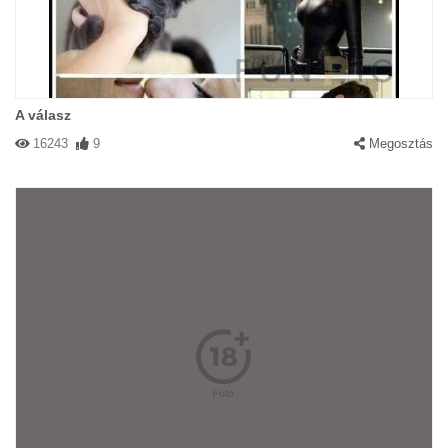
A válasz
16243
9
Megosztás