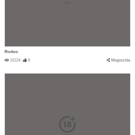
Rodeo
15224
8
Megosztás