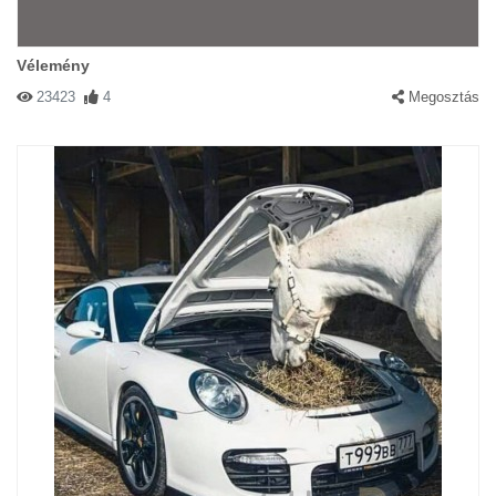
Vélemény
23423
4
Megosztás