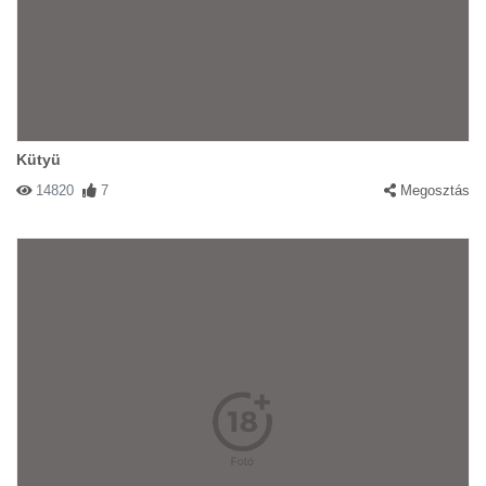
Kütyü
14820
7
Megosztás