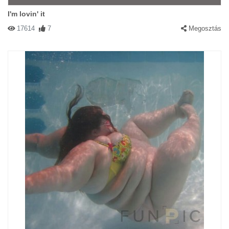
I'm lovin' it
17614
7
Megosztás