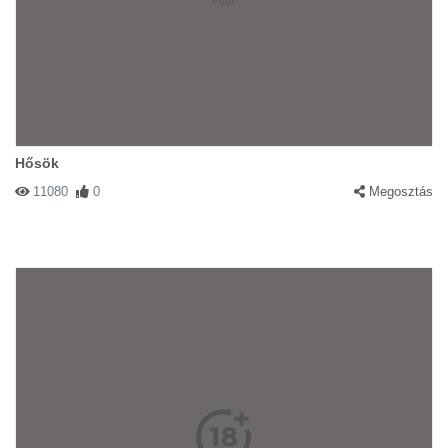
Hősök
11080
0
Megosztás