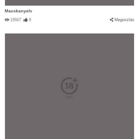
Macskanyelv
19567
9
Megosztás