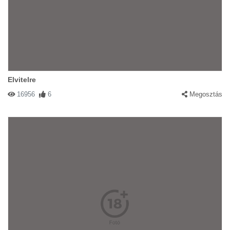
Elvitelre
16956
6
Megosztás