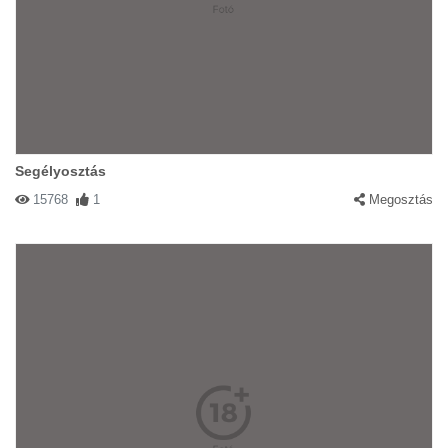
Segélyosztás
15768
1
Megosztás