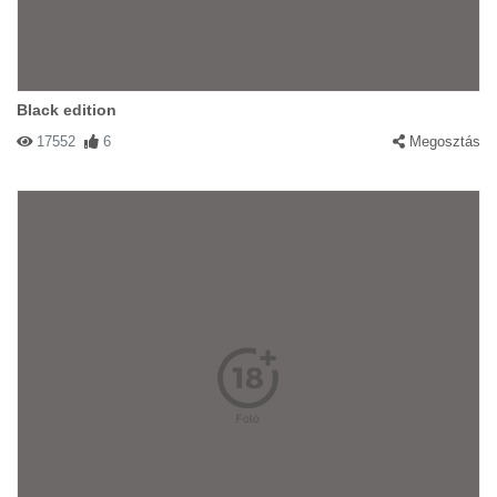
Black edition
17552
6
Megosztás