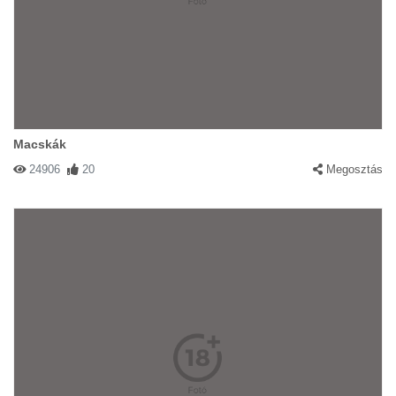
Macskák
24906
20
Megosztás