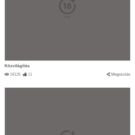
Közvilágítás
19126
11
Megosztás