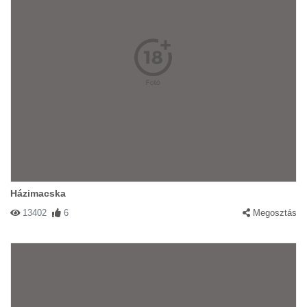
Házimacska
13402
6
Megosztás