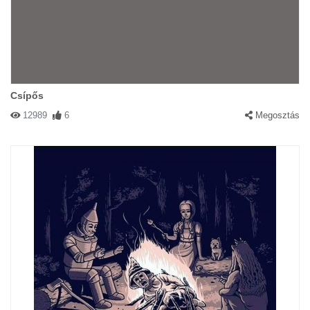
Csípős
12989
6
Megosztás