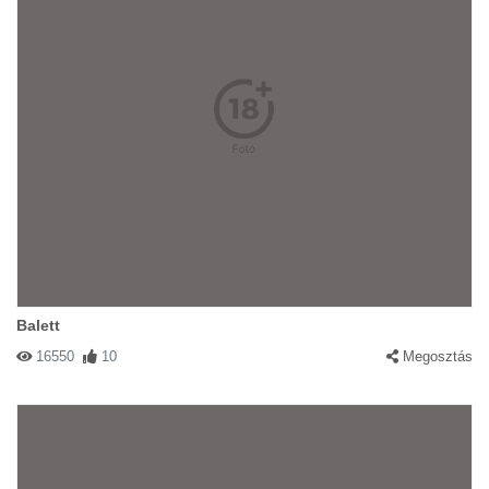
Balett
16550
10
Megosztás