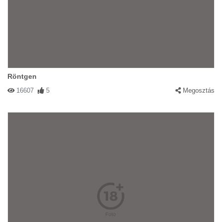
Röntgen
16607
5
Megosztás