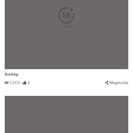
Arckép
11815
8
Megosztás