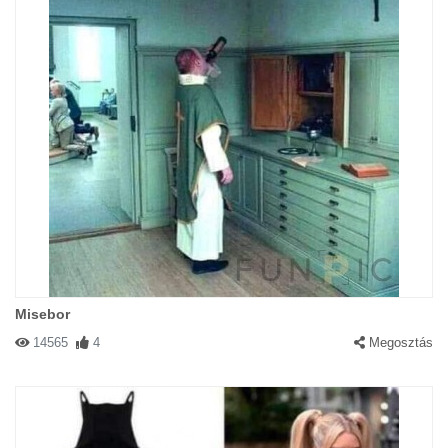
Misebor
14565
4
Megosztás