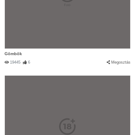
Gömbök
19445
6
Megosztás