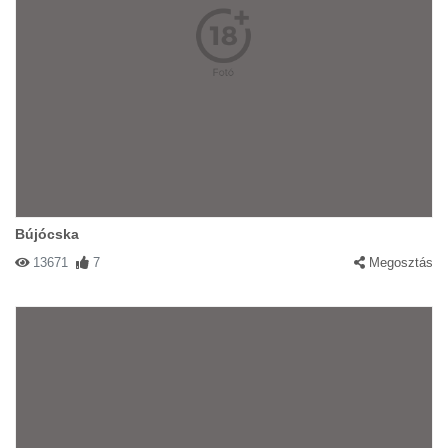
Bújócska
13671
7
Megosztás