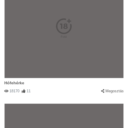
Hófehérke
18170
11
Megosztás