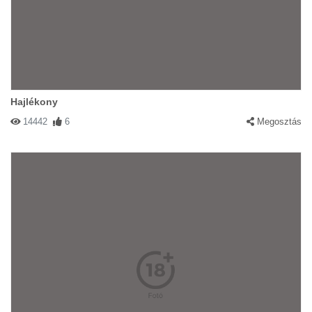
Hajlékony
14442
6
Megosztás