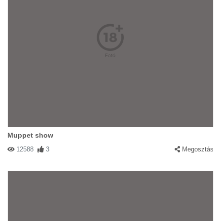
Muppet show
12588
3
Megosztás