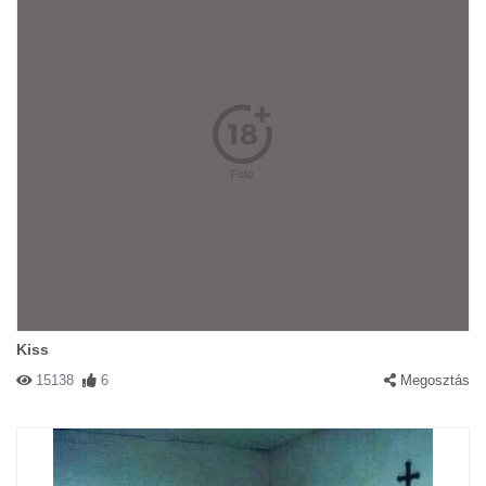
Kiss
15138
6
Megosztás