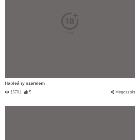
Hableány szerelem
15701
5
Megosztás