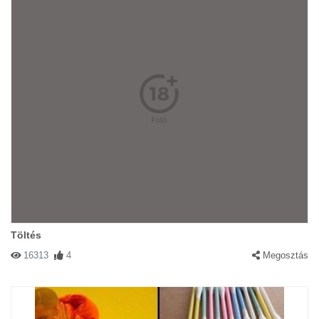
Töltés
16313
4
Megosztás