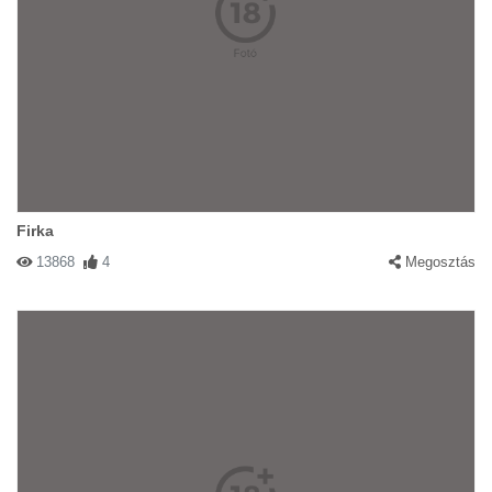
Firka
13868
4
Megosztás