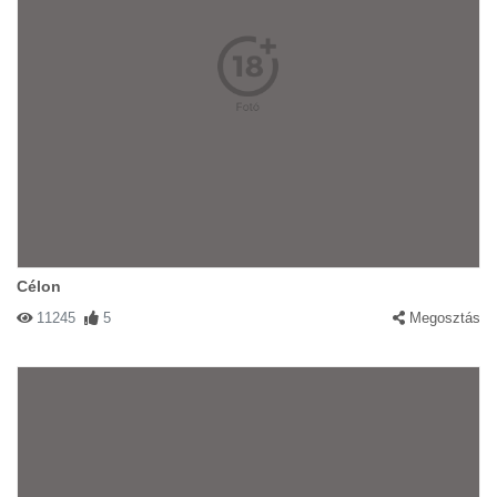
Célon
11245
5
Megosztás