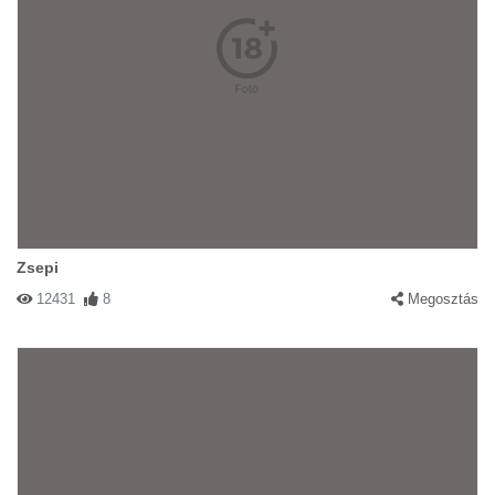
Zsepi
12431
8
Megosztás