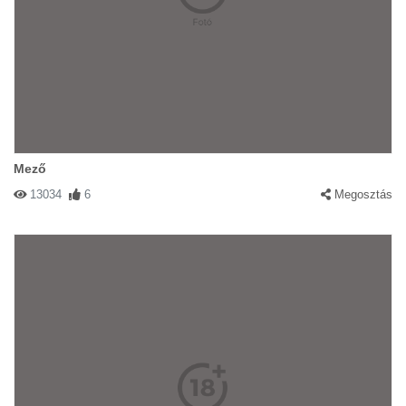
Mező
13034
6
Megosztás