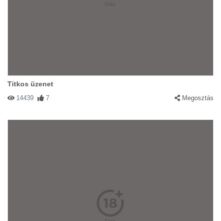
Titkos üzenet
14439
7
Megosztás