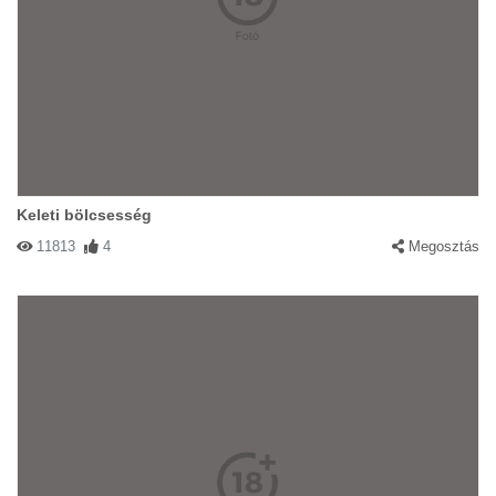
Keleti bölcsesség
11813
4
Megosztás