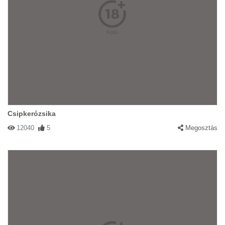
Csipkerózsika
12040
5
Megosztás