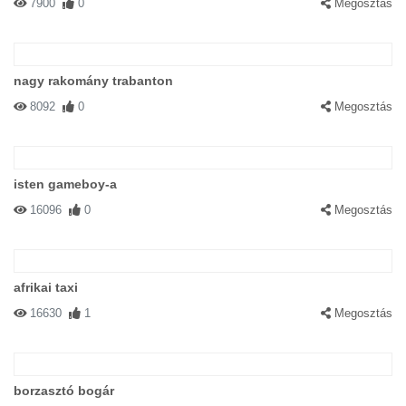
7900
0
Megosztás
nagy rakomány trabanton
8092
0
Megosztás
isten gameboy-a
16096
0
Megosztás
afrikai taxi
16630
1
Megosztás
borzasztó bogár