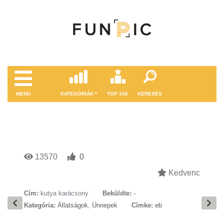
MENÜ
KATEGÓRIÁK
TOP 100
KERESÉS
13570
0
Kedvenc
Cím:
kutya karácsony
Beküldte:
-
Kategória:
Állatságok
,
Ünnepek
Címke:
eb