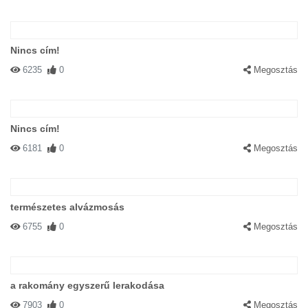
Nincs cím!
6235
0
Megosztás
Nincs cím!
6181
0
Megosztás
természetes alvázmosás
6755
0
Megosztás
a rakomány egyszerű lerakodása
7903
0
Megosztás