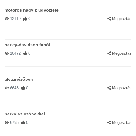
motoros nagyik üdvözlete
12119
0
Megosztás
harley-davidson fából
10472
0
Megosztás
alváznézőben
6643
0
Megosztás
parkolás csónakkal
6795
0
Megosztás