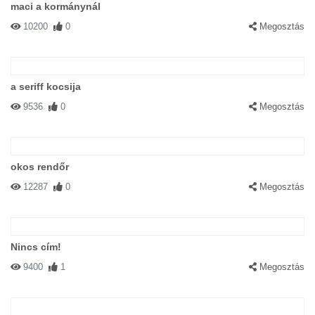
maci a kormánynál
10200
0
Megosztás
a seriff kocsija
9536
0
Megosztás
okos rendőr
12287
0
Megosztás
Nincs cím!
9400
1
Megosztás