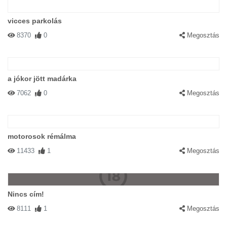
vicces parkolás
8370
0
Megosztás
a jókor jött madárka
7062
0
Megosztás
motorosok rémálma
11433
1
Megosztás
Nincs cím!
8111
1
Megosztás