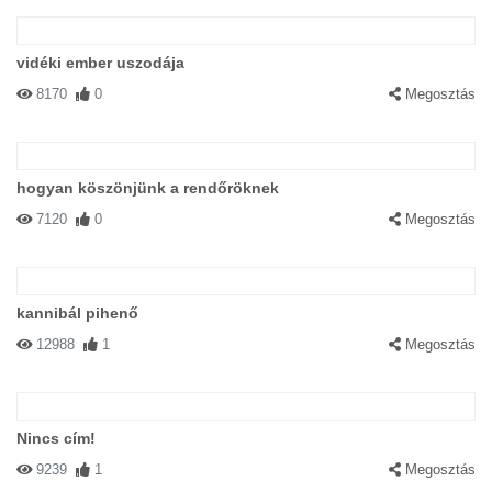
vidéki ember uszodája
8170
0
Megosztás
hogyan köszönjünk a rendőröknek
7120
0
Megosztás
kannibál pihenő
12988
1
Megosztás
Nincs cím!
9239
1
Megosztás