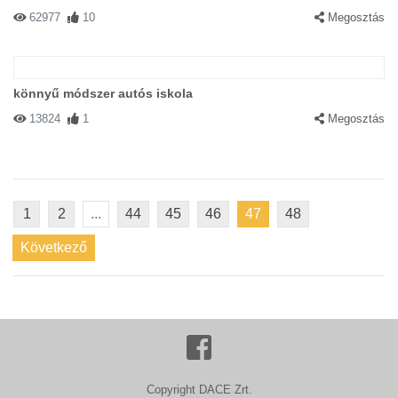
62977
10
Megosztás
könnyű módszer autós iskola
13824
1
Megosztás
1
2
...
44
45
46
47
48
Következő
Copyright DACE Zrt.