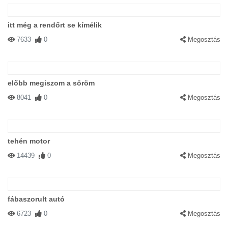
itt még a rendőrt se kímélik
7633
0
Megosztás
előbb megiszom a söröm
8041
0
Megosztás
tehén motor
14439
0
Megosztás
fábaszorult autó
6723
0
Megosztás