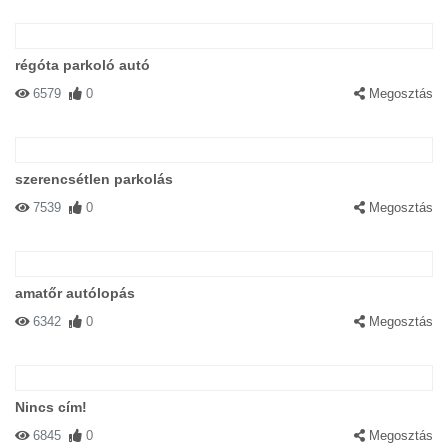
régóta parkoló autó
6579
0
Megosztás
szerencsétlen parkolás
7539
0
Megosztás
amatőr autólopás
6342
0
Megosztás
Nincs cím!
6845
0
Megosztás