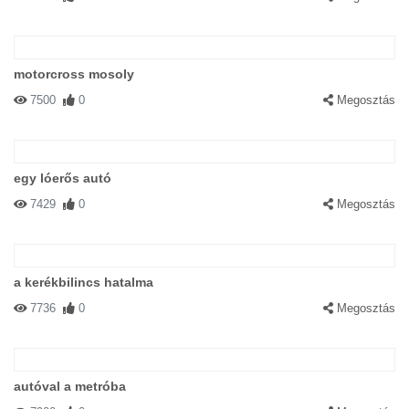
motorcross mosoly
7500
0
Megosztás
egy lóerős autó
7429
0
Megosztás
a kerékbilincs hatalma
7736
0
Megosztás
autóval a metróba