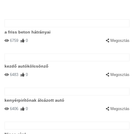
a friss beton hátrányai
6759
0
Megosztás
kezdő autókölcsönző
6483
0
Megosztás
kenyérpirítónak álcázott autó
6406
0
Megosztás