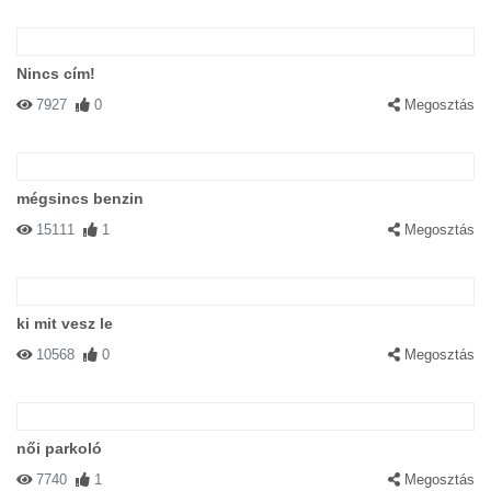
Nincs cím!
7927
0
Megosztás
mégsincs benzin
15111
1
Megosztás
ki mit vesz le
10568
0
Megosztás
női parkoló
7740
1
Megosztás