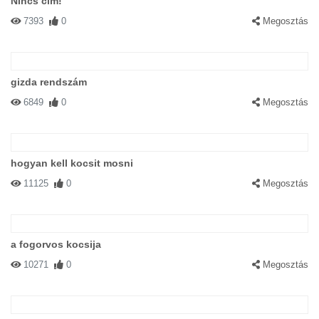
Nincs cím!
7393
0
Megosztás
gizda rendszám
6849
0
Megosztás
hogyan kell kocsit mosni
11125
0
Megosztás
a fogorvos kocsija
10271
0
Megosztás