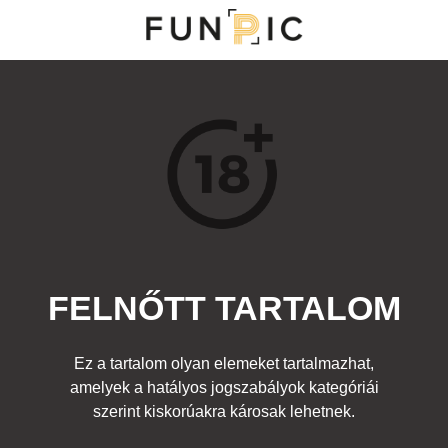
MENÜ
KATEGÓRIÁK
TOP 100
KERESÉS
FELNŐTT TARTALOM
191302
0
Kedvenc
Ez a tartalom olyan elemeket tartalmazhat,
Cím:
amelyek a hatályos jogszabályok kategóriái
Optikai illúzió a strandon
Beküldte:
z3piq
Kategória:
szerint kiskorúakra károsak lehetnek.
Felnőtt
Címke:
szopás
,
láb
,
pénisz
,
lányok
,
csajok
,
strandon
,