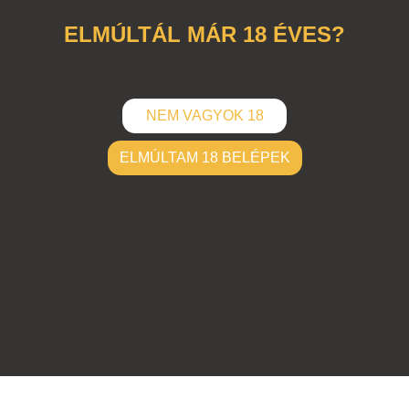
illúzió
,
optikai
ELMÚLTÁL MÁR 18 ÉVES?
NEM VAGYOK 18
ELMÚLTAM 18 BELÉPEK
ELKÜLD
Hozzászólások (
0
)
Nincsenek hozzászólások