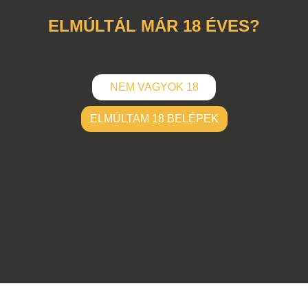
csokis
,
csokoládé
,
breakfast
,
explosion
,
tubgirl
ELMÚLTÁL MÁR 18 ÉVES?
NEM VAGYOK 18
ELMÚLTAM 18 BELÉPEK
ELKÜLD
Hozzászólások (
0
)
Nincsenek hozzászólások