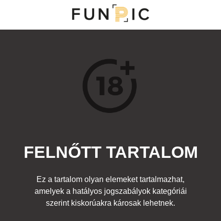
MENÜ
KATEGÓRIÁK
TOP 100
KERESÉS
FELNŐTT TARTALOM
122965
0
Kedvenc
Ez a tartalom olyan elemeket tartalmazhat,
Cím:
amelyek a hatályos jogszabályok kategóriái
Nincs cím!
Beküldte:
z3piq
Kategória:
szerint kiskorúakra károsak lehetnek.
Felnőtt
Címke:
segg
,
étel
,
fenék
,
chocolate
,
csoki
,
reggeli
,