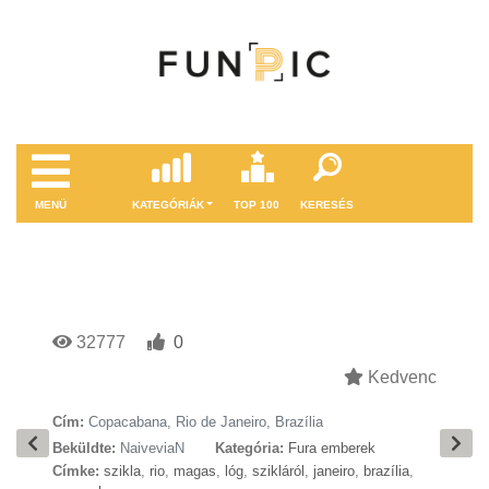
MENÜ
KATEGÓRIÁK
TOP 100
KERESÉS
32777
0
Kedvenc
Cím:
Copacabana, Rio de Janeiro, Brazília
Beküldte:
NaiveviaN
Kategória:
Fura emberek
Címke:
szikla
,
rio
,
magas
,
lóg
,
szikláról
,
janeiro
,
brazília
,