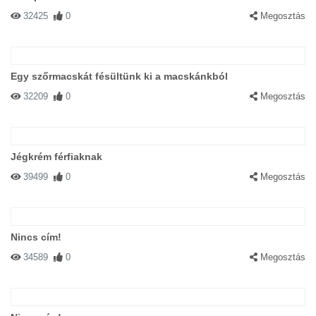
32425
0
Megosztás
Egy szőrmacskát fésültünk ki a macskánkból
32209
0
Megosztás
Jégkrém férfiaknak
39499
0
Megosztás
Nincs cím!
34589
0
Megosztás