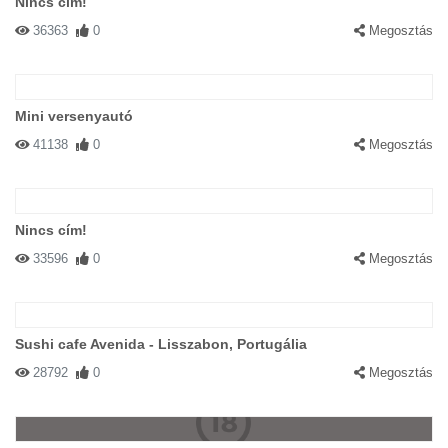
Nincs cím!
36363
0
Megosztás
Mini versenyautó
41138
0
Megosztás
Nincs cím!
33596
0
Megosztás
Sushi cafe Avenida - Lisszabon, Portugália
28792
0
Megosztás