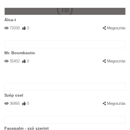
Álca-t
72030
0
Megosztás
Mr. Boombastic
35402
0
Megosztás
Szép csel
36865
0
Megosztás
Facepalm - szó szerint