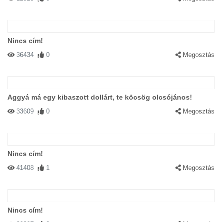
Nincs cím!
36434
0
Megosztás
Aggyá má egy kibaszott dollárt, te köcsög olcsójános!
33609
0
Megosztás
Nincs cím!
41408
1
Megosztás
Nincs cím!