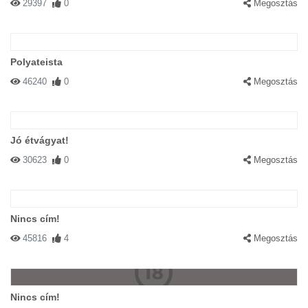
29397
0
Megosztás
Polyateista
46240
0
Megosztás
Jó étvágyat!
30623
0
Megosztás
Nincs cím!
45816
4
Megosztás
Nincs cím!