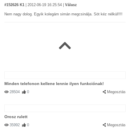
#152626 K1
|
2012-06-19 16:25:54
|
Válasz
Nem nagy dolog. Egyik kolegám simán megcsinálja. Söt kéz nélkül!!!!
Minden telefonon kellene lennie ilyen funkciónak!
28504
0
Megosztás
Orosz rulett
35992
0
Megosztás