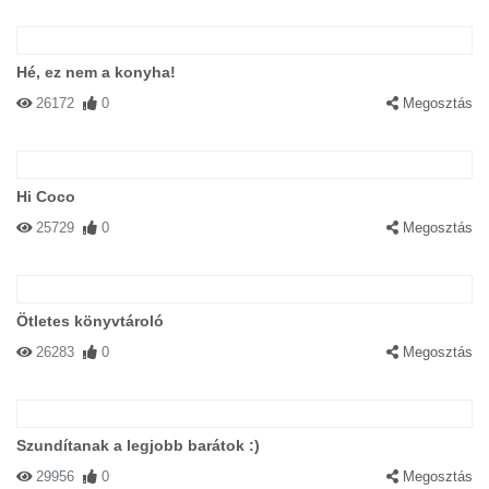
Hé, ez nem a konyha!
26172
0
Megosztás
Hi Coco
25729
0
Megosztás
Ötletes könyvtároló
26283
0
Megosztás
Szundítanak a legjobb barátok :)
29956
0
Megosztás