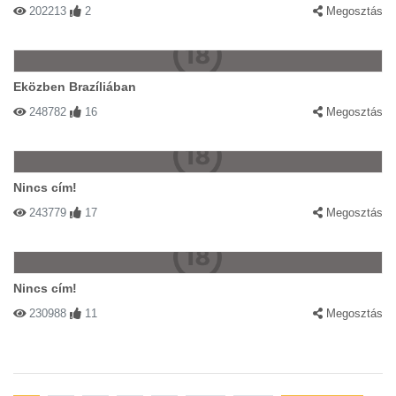
202213
2
Megosztás
Eközben Brazíliában
248782
16
Megosztás
Nincs cím!
243779
17
Megosztás
Nincs cím!
230988
11
Megosztás