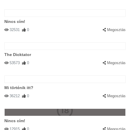
Nincs cím!
32531
0
Megosztás
The Dicktator
53573
0
Megosztás
Mi történik itt?
36212
0
Megosztás
Nincs cím!
12915
0
Megosztás