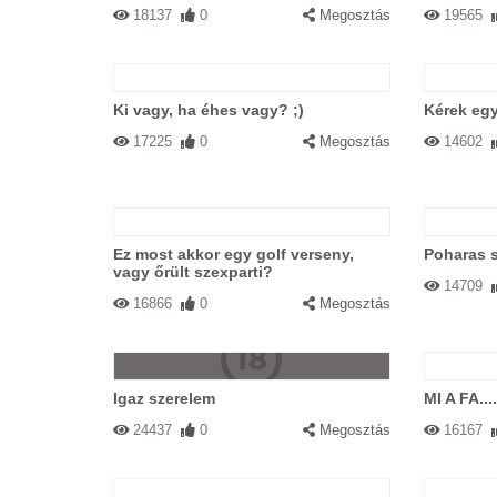
18137
0
Megosztás
19565
Ki vagy, ha éhes vagy? ;)
Kérek egy
17225
0
Megosztás
14602
Ez most akkor egy golf verseny,
Poharas s
vagy őrült szexparti?
14709
16866
0
Megosztás
Igaz szerelem
MI A FA...
24437
0
Megosztás
16167