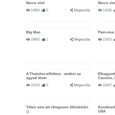
Nincs cím!
Nincs cím
14860
0
Megosztás
14195
Big Mac
Paci-cica
18862
1
Megosztás
21820
A Thatcher-effektus - amikor az
Elhagyott 
agyad átver
Caceres,
19100
0
Megosztás
16047
Télen nem árt rétegesen öltözködni
Konténer
;)
USA