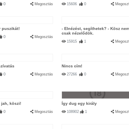
0
Megosztás
15606
0
Megosz
 puszikát!
- Elnézést, segíthetek? - Kösz nem
csak nézelődök.
0
Megosztás
15915
1
Megosz
zívatás
Nincs cím!
0
Megosztás
27266
0
Megosz
. jah, köszi!
Így dug egy király
0
Megosztás
108902
1
Megosz