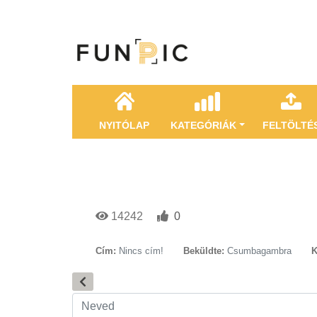
NYITÓLAP
KATEGÓRIÁK
FELTÖLTÉ
14242
0
Cím:
Nincs cím!
Beküldte:
Csumbagambra
K