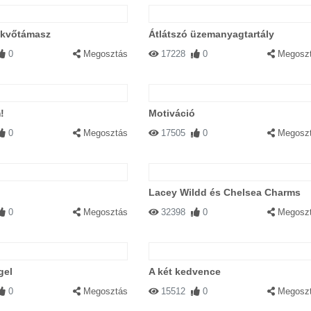
ekvőtámasz
Átlátszó üzemanyagtartály
0
Megosztás
17228
0
Megosz
!
Motiváció
0
Megosztás
17505
0
Megosz
Lacey Wildd és Chelsea Charms
0
Megosztás
32398
0
Megosz
gel
A két kedvence
0
Megosztás
15512
0
Megosz