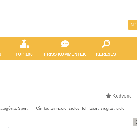
NY
S
TOP 100
FRISS KOMMENTEK
KERESÉS
Kedvenc
ategória:
Sport
Címke:
animáció
,
síelés
,
fél
,
lábon
,
síugrás
,
sielő