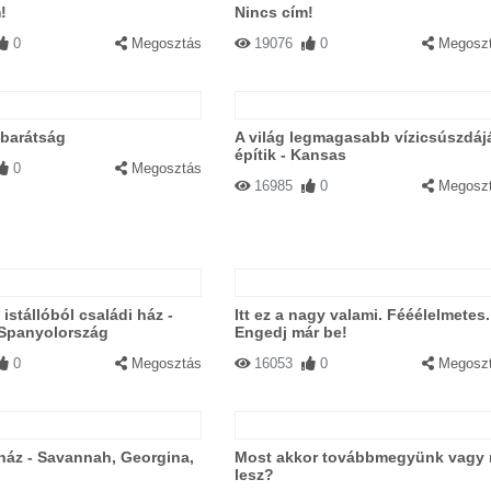
!
Nincs cím!
0
Megosztás
19076
0
Megosz
 barátság
A világ legmagasabb vízicsúszdáj
építik - Kansas
0
Megosztás
16985
0
Megosz
istállóból családi ház -
Itt ez a nagy valami. Fééélelmetes.
 Spanyolország
Engedj már be!
0
Megosztás
16053
0
Megosz
ház - Savannah, Georgina,
Most akkor továbbmegyünk vagy 
lesz?