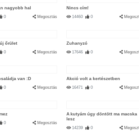
an nagyobb hal
Nincs cím!
0
Megosztás
14460
0
Megosz
 új őrület
Zuhanyzó
0
Megosztás
17646
0
Megosz
családja van :D
Akció volt a kertészetben
0
Megosztás
16471
0
Megosz
lmez
A kutyám úgy döntött ma macska
lesz
0
Megosztás
14239
0
Megosz