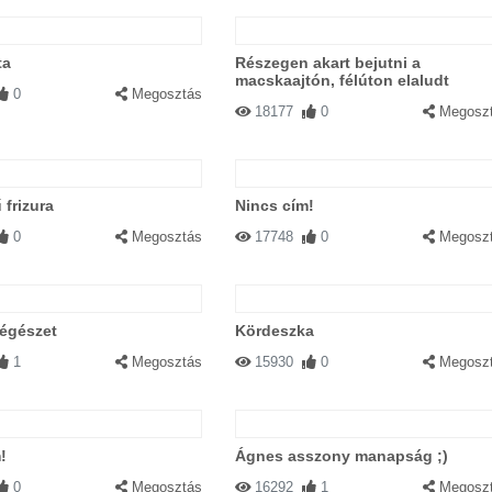
ta
Részegen akart bejutni a
macskaajtón, félúton elaludt
0
Megosztás
18177
0
Megosz
frizura
Nincs cím!
0
Megosztás
17748
0
Megosz
régészet
Kördeszka
1
Megosztás
15930
0
Megosz
!
Ágnes asszony manapság ;)
0
Megosztás
16292
1
Megosz