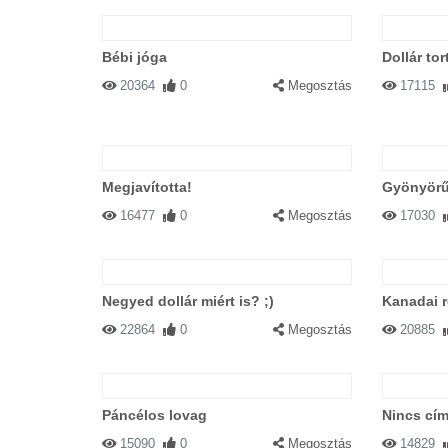
Bébi jóga
Dollár tor
20364
0
Megosztás
17115
Megjavította!
Gyönyörű 
16477
0
Megosztás
17030
Negyed dollár miért is? ;)
Kanadai 
22864
0
Megosztás
20885
Páncélos lovag
Nincs cím
15090
0
Megosztás
14829