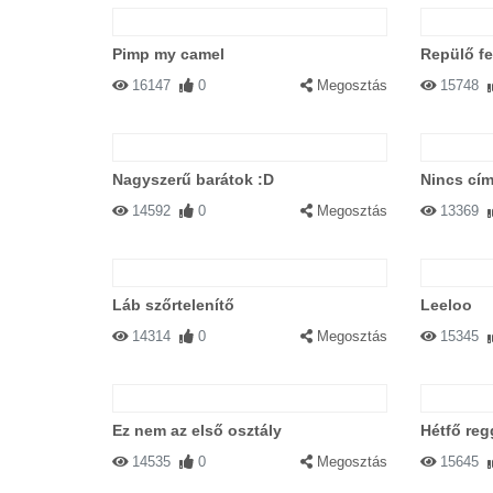
Pimp my camel
Repülő f
16147
0
Megosztás
15748
Nagyszerű barátok :D
Nincs cím
14592
0
Megosztás
13369
Láb szőrtelenítő
Leeloo
14314
0
Megosztás
15345
Ez nem az első osztály
Hétfő reg
14535
0
Megosztás
15645