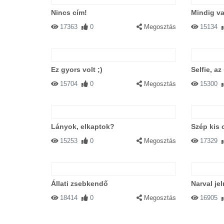
Nincs cím!
Mindig v
17363
0
Megosztás
15134
Ez gyors volt ;)
Selfie, az
15704
0
Megosztás
15300
Lányok, elkaptok?
Szép kis 
15253
0
Megosztás
17329
Állati zsebkendő
Narval je
18414
0
Megosztás
16905