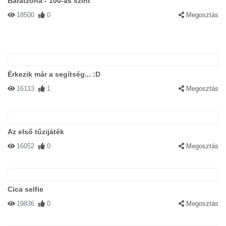
Barátzóna - 100-as szint
18500
0
Megosztás
Érkezik már a segítség... :D
16113
1
Megosztás
Az első tűzijáték
16052
0
Megosztás
Cica selfie
19836
0
Megosztás