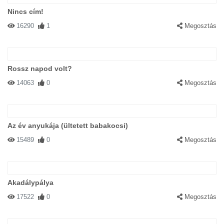
Nincs cím!
16290
1
Megosztás
Rossz napod volt?
14063
0
Megosztás
Az év anyukája (ültetett babakocsi)
15489
0
Megosztás
Akadálypálya
17522
0
Megosztás