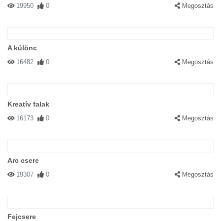
19950
0
Megosztás
A különc
16482
0
Megosztás
Kreatív falak
16173
0
Megosztás
Arc csere
19307
0
Megosztás
Fejcsere