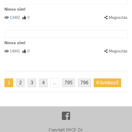
Nincs cím!
13482
0
Megosztás
Nincs cím!
14941
0
Megosztás
1
2
3
4
...
795
796
Következő
Copyright DACE Zrt.