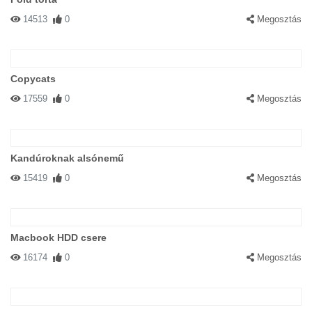
14513
0
Megosztás
Copycats
17559
0
Megosztás
Kandúroknak alsónemű
15419
0
Megosztás
Macbook HDD csere
16174
0
Megosztás