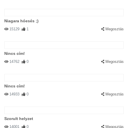
Niagara hóesés ;)
15129
1
Megosztás
Nincs cím!
14762
0
Megosztás
Nincs cím!
14933
0
Megosztás
Szorult helyzet
14001
0
Megosztás