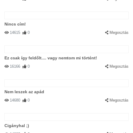
Nincs cím!
14615
0
Megosztás
Ez csak így feldőlt.... vagy nemtom mi történt!
16166
0
Megosztás
Nem leszek az apád
14680
0
Megosztás
Cigányhal ;)