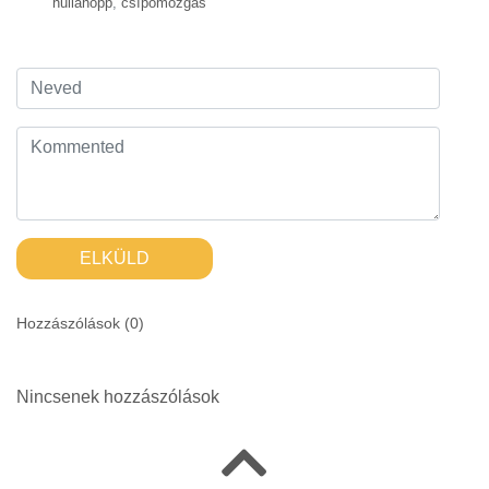
hullahopp
,
csípőmozgás
ELKÜLD
Hozzászólások (
0
)
Nincsenek hozzászólások