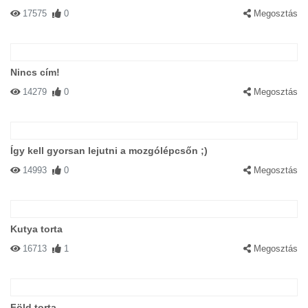
17575
0
Megosztás
Nincs cím!
14279
0
Megosztás
Így kell gyorsan lejutni a mozgólépcsőn ;)
14993
0
Megosztás
Kutya torta
16713
1
Megosztás
Föld torta