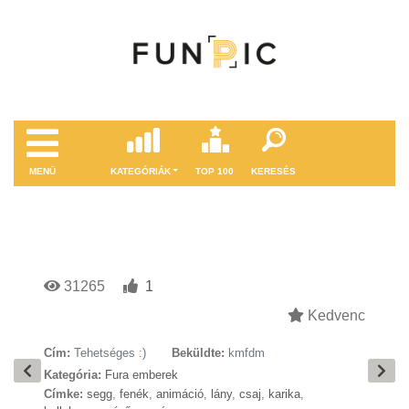
MENÜ
KATEGÓRIÁK
TOP 100
KERESÉS
31265
1
Kedvenc
Cím:
Tehetséges :)
Beküldte:
kmfdm
Kategória:
Fura emberek
Címke:
segg
,
fenék
,
animáció
,
lány
,
csaj
,
karika
,