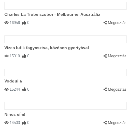
Charles La Trobe szobor - Melbourne, Ausztrália
16956
0
Megosztás
Vízes lufik fagyasztva, középen gyertyával
15019
0
Megosztás
Vodquila
15244
0
Megosztás
Nincs cím!
14503
0
Megosztás