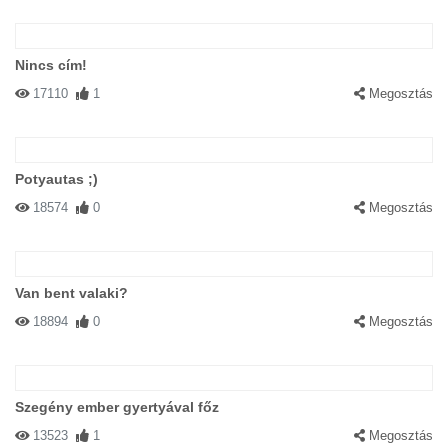
Nincs cím!
17110
1
Megosztás
Potyautas ;)
18574
0
Megosztás
Van bent valaki?
18894
0
Megosztás
Szegény ember gyertyával főz
13523
1
Megosztás