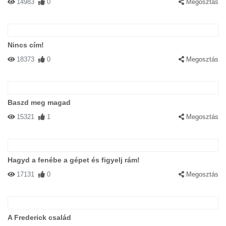
14983
0
Megosztás
Nincs cím!
18373
0
Megosztás
Baszd meg magad
15321
1
Megosztás
Hagyd a fenébe a gépet és figyelj rám!
17131
0
Megosztás
A Frederick család