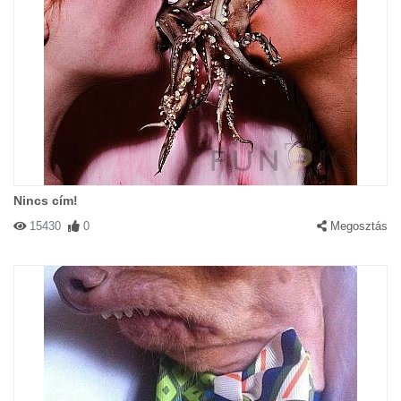
Nincs cím!
15430
0
Megosztás