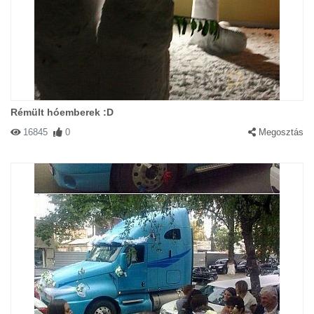
Rémült hóemberek :D
16845
0
Megosztás