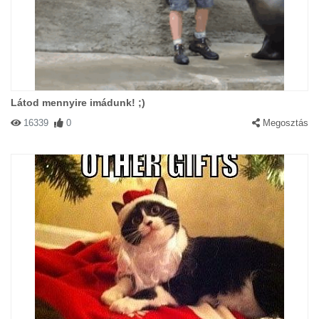
Látod mennyire imádunk! ;)
16339
0
Megosztás