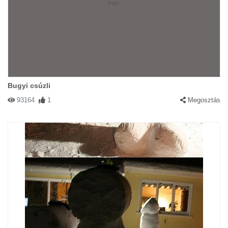
Bugyi csúzli
93164
1
Megosztás