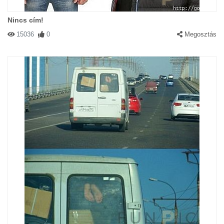
Nincs cím!
15036
0
Megosztás