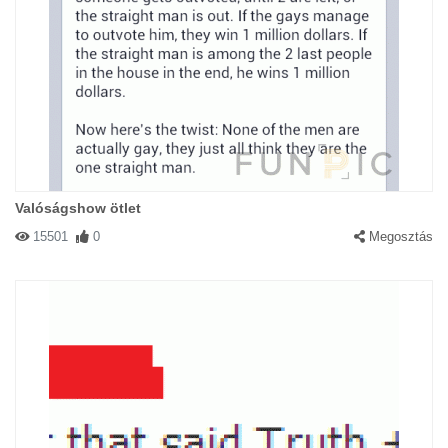
Valóságshow ötlet
15501
0
Megosztás