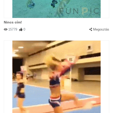
Nincs cím!
15779
0
Megosztás