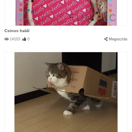
Csinos halál
14103
0
Megosztás