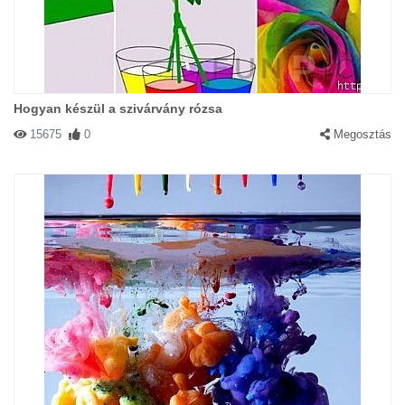
Hogyan készül a szivárvány rózsa
15675
0
Megosztás