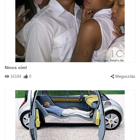
Nincs cím!
16184
0
Megosztás