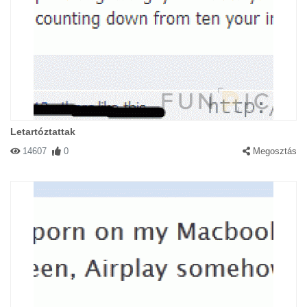
Letartóztattak
14607
0
Megosztás