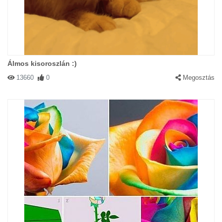
Álmos kisoroszlán :)
13660
0
Megosztás