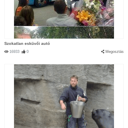
Szokatlan esküvői autó
16933
0
Megosztás