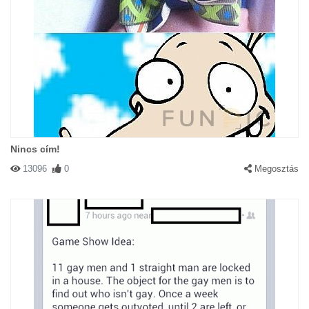
Nincs cím!
13096
0
Megosztás