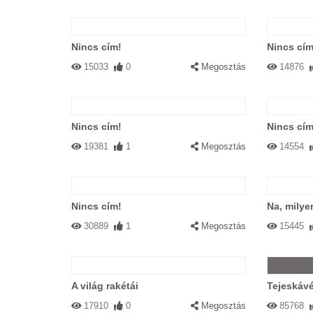
Nincs cím!
Nincs cím
15033
0
Megosztás
14876
Nincs cím!
Nincs cím
19381
1
Megosztás
14554
Nincs cím!
Na, milye
30889
1
Megosztás
15445
A világ rakétái
Tejeskáv
17910
0
Megosztás
85768