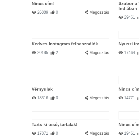
Nincs cím!
Szobor a
Indiában
26889
0
Megosztás
29461
Kedves Instagram felhasználók...
Nyuszi in
20185
2
Megosztás
17464
Vérnyulak
Nincs cím
18316
0
Megosztás
14771
Tarts ki tesó, tartalak!
Nincs cím
17871
0
Megosztás
19461