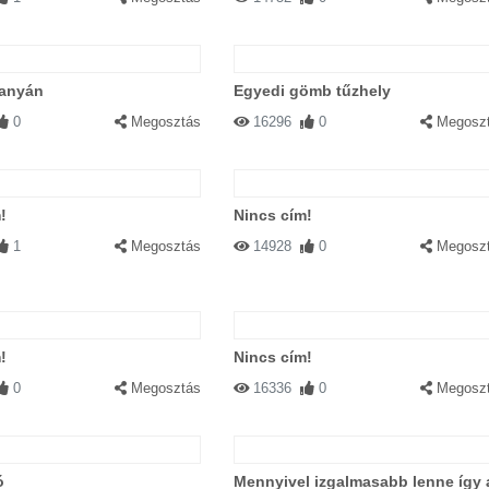
tanyán
Egyedi gömb tűzhely
0
Megosztás
16296
0
Megosz
!
Nincs cím!
1
Megosztás
14928
0
Megosz
!
Nincs cím!
0
Megosztás
16336
0
Megosz
ó
Mennyivel izgalmasabb lenne így 