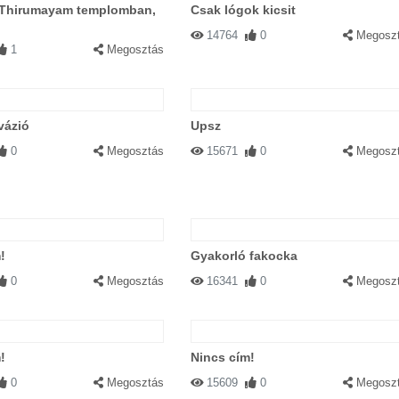
 Thirumayam templomban,
Csak lógok kicsit
14764
0
Megosz
1
Megosztás
vázió
Upsz
0
Megosztás
15671
0
Megosz
!
Gyakorló fakocka
0
Megosztás
16341
0
Megosz
!
Nincs cím!
0
Megosztás
15609
0
Megosz