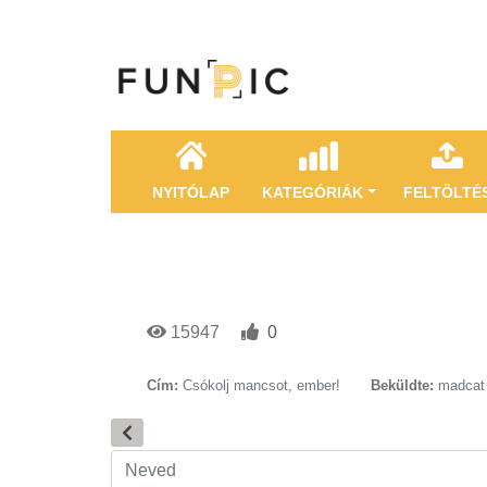
NYITÓLAP
KATEGÓRIÁK
FELTÖLTÉ
15947
0
Cím:
Csókolj mancsot, ember!
Beküldte:
madcat