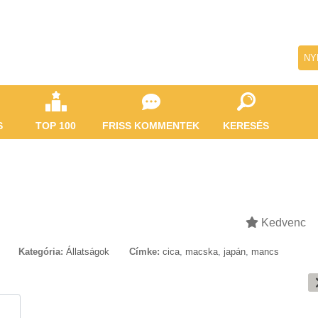
NY
S
TOP 100
FRISS KOMMENTEK
KERESÉS
Kedvenc
Kategória:
Állatságok
Címke:
cica
,
macska
,
japán
,
mancs