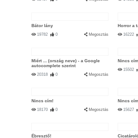
Bátor lány
Horror a 
19782
0
Megosztás
16222
Miért ... (ország neve) - a Google
Nincs cím
autocomplete szerint
15502
20318
0
Megosztás
Nincs cím!
Nincs cím
18170
0
Megosztás
15627
Ébresztő!
Cicatárol