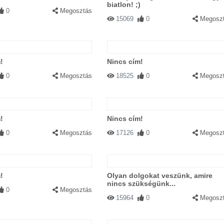
biatlon! ;)
0
Megosztás
15069
0
Megosz
!
Nincs cím!
0
Megosztás
18525
0
Megosz
!
Nincs cím!
0
Megosztás
17126
0
Megosz
!
Olyan dolgokat veszünk, amire
nincs szükségünk...
0
Megosztás
15964
0
Megosz