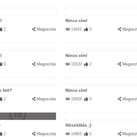
!
Nincs cím!
1
Megosztás
14843
0
Megosz
!
Nincs cím!
0
Megosztás
15520
2
Megosz
n lett?
Nincs cím!
2
Megosztás
15828
0
Megosz
é
Hószitálás ;)
2
Megosztás
14963
0
Megosz