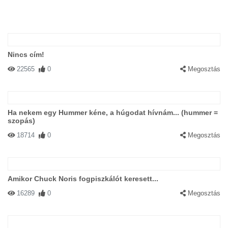
Nincs cím!
22565
0
Megosztás
Ha nekem egy Hummer kéne, a húgodat hívnám... (hummer =
szopás)
18714
0
Megosztás
Amikor Chuck Noris fogpiszkálót keresett...
16289
0
Megosztás