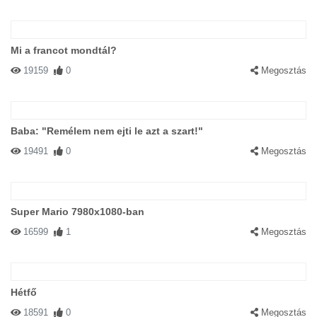
Mi a francot mondtál?
19159
0
Megosztás
Baba: "Remélem nem ejti le azt a szart!"
19491
0
Megosztás
Super Mario 7980x1080-ban
16599
1
Megosztás
Hétfő
18591
0
Megosztás