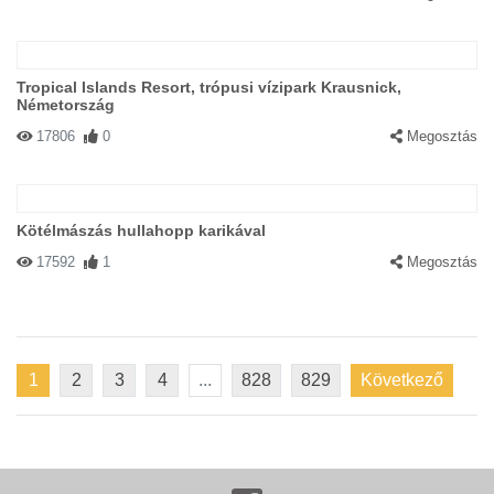
Tropical Islands Resort, trópusi vízipark Krausnick,
Németország
17806
0
Megosztás
Kötélmászás hullahopp karikával
17592
1
Megosztás
1
2
3
4
...
828
829
Következő