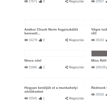
17671
0
Megosztás
22557
Amikor Chuck Noris fogpiszkálót
Végre tud
keresett...
ről!
16278
0
Megosztás
20242
Nincs cím!
Miss Röfi
31966
2
Megosztás
108108
Hogyan kerüljük el a munkahelyi
Redneck f
sérüléseket
20026
20545
1
Megosztás