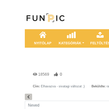
NYITÓLAP
KATEGÓRIÁK
FELTÖLTÉ
18569
0
Cím:
Elhavazva - sivatagi változat ;)
Beküldte:
r