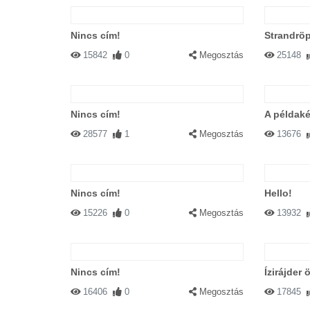
Nincs cím!
Strandröp
15842
0
Megosztás
25148
Nincs cím!
A példak
28577
1
Megosztás
13676
Nincs cím!
Hello!
15226
0
Megosztás
13932
Nincs cím!
Ízirájder
16406
0
Megosztás
17845