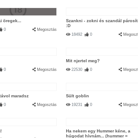
i öregek...
Szankni - zokni és szandál párosí
:D
0
Megosztás
18492
0
Megosz
Mit njertel meg?
0
Megosztás
22530
0
Megosz
távol maradsz
Sült goblin
0
Megosztás
19231
0
Megosz
!
Ha nekem egy Hummer kéne, a
húgodat hívnám... (hummer =