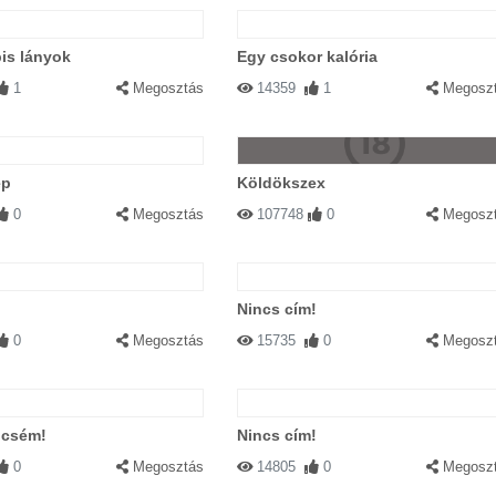
is lányok
Egy csokor kalória
1
Megosztás
14359
1
Megosz
ép
Köldökszex
0
Megosztás
107748
0
Megosz
Nincs cím!
0
Megosztás
15735
0
Megosz
 öcsém!
Nincs cím!
0
Megosztás
14805
0
Megosz