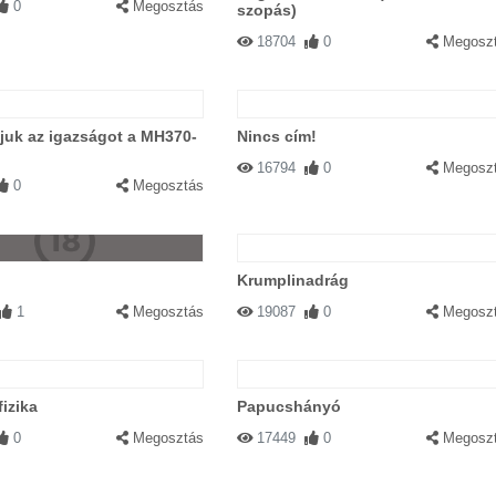
0
Megosztás
szopás)
18704
0
Megosz
juk az igazságot a MH370-
Nincs cím!
16794
0
Megosz
0
Megosztás
Krumplinadrág
1
Megosztás
19087
0
Megosz
izika
Papucshányó
0
Megosztás
17449
0
Megosz