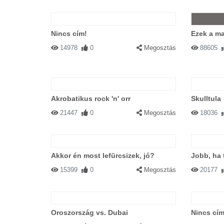
Nincs cím!
Ezek a ma
14978
0
Megosztás
88605
Akrobatikus rock 'n' orr
Skulltula
21447
0
Megosztás
18036
Akkor én most lefürcsizek, jó?
Jobb, ha 
15399
0
Megosztás
20177
Oroszország vs. Dubai
Nincs cím