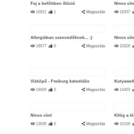
Fej a befőttben illúzió
Nincs cím
16821
1
Megosztás
16337
Allergiában szenvedőknek... ;)
Nincs cím
18977
0
Megosztás
15928
Vízköpő - Freiburg katedrális
Kutyawel
19409
0
Megosztás
14403
Nincs cím!
Kilóg a l
13938
0
Megosztás
15108