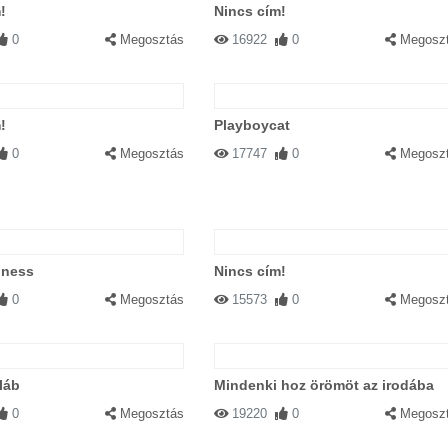
!
Nincs cím!
0
Megosztás
16922
0
Megosz
!
Playboycat
0
Megosztás
17747
0
Megosz
lness
Nincs cím!
0
Megosztás
15573
0
Megosz
óláb
Mindenki hoz örömöt az irodába
0
Megosztás
19220
0
Megosz