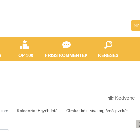
NY
S
TOP 100
FRISS KOMMENTEK
KERESÉS
Kedvenc
aznor
Kategória:
Egyéb fotó
Címke:
ház
,
sivatag
,
ördögszekér