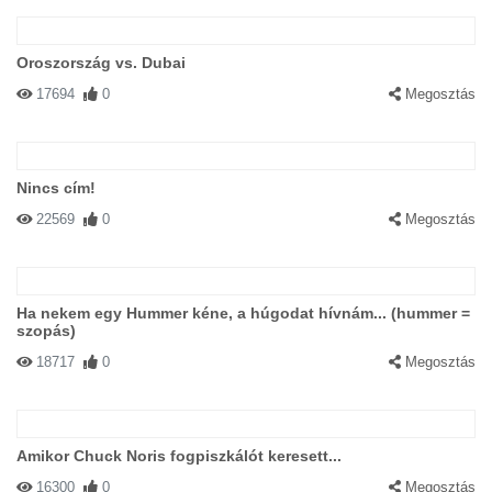
Oroszország vs. Dubai
17694
0
Megosztás
Nincs cím!
22569
0
Megosztás
Ha nekem egy Hummer kéne, a húgodat hívnám... (hummer =
szopás)
18717
0
Megosztás
Amikor Chuck Noris fogpiszkálót keresett...
16300
0
Megosztás