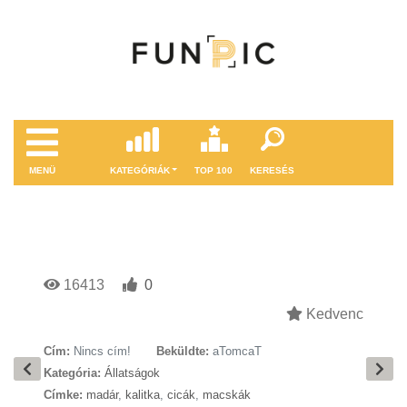
MENÜ
KATEGÓRIÁK
TOP 100
KERESÉS
16413
0
Kedvenc
Cím:
Nincs cím!
Beküldte:
aTomcaT
Kategória:
Állatságok
Címke:
madár
,
kalitka
,
cicák
,
macskák