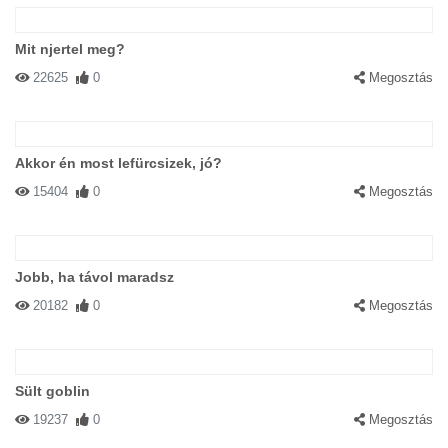
Mit njertel meg?
22625
0
Megosztás
Akkor én most lefürcsizek, jó?
15404
0
Megosztás
Jobb, ha távol maradsz
20182
0
Megosztás
Sült goblin
19237
0
Megosztás