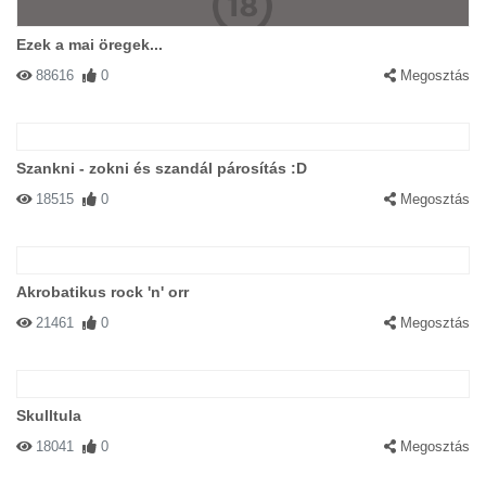
Ezek a mai öregek...
88616
0
Megosztás
Szankni - zokni és szandál párosítás :D
18515
0
Megosztás
Akrobatikus rock 'n' orr
21461
0
Megosztás
Skulltula
18041
0
Megosztás