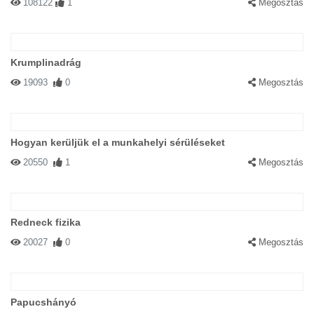
108122
1
Megosztás
Krumplinadrág
19093
0
Megosztás
Hogyan kerüljük el a munkahelyi sérüléseket
20550
1
Megosztás
Redneck fizika
20027
0
Megosztás
Papucshányó