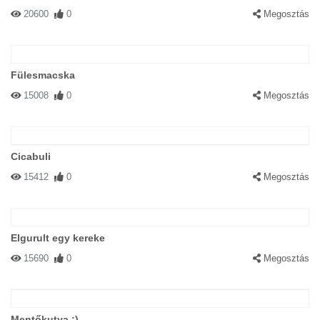
20600
0
Megosztás
Fülesmacska
15008
0
Megosztás
Cicabuli
15412
0
Megosztás
Elgurult egy kereke
15690
0
Megosztás
Mentőkutya :)