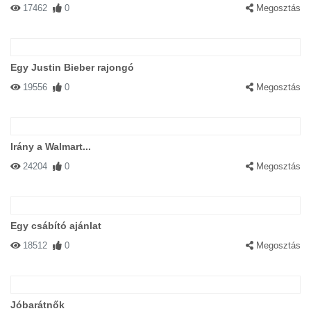
17462
0
Megosztás
Egy Justin Bieber rajongó
19556
0
Megosztás
Irány a Walmart...
24204
0
Megosztás
Egy csábító ajánlat
18512
0
Megosztás
Jóbarátnők