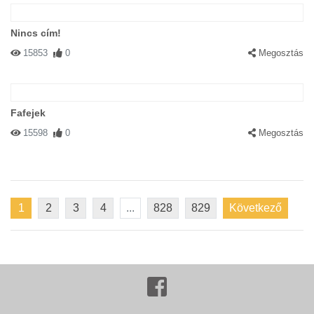
Nincs cím!
15853
0
Megosztás
Fafejek
15598
0
Megosztás
1
2
3
4
...
828
829
Következő