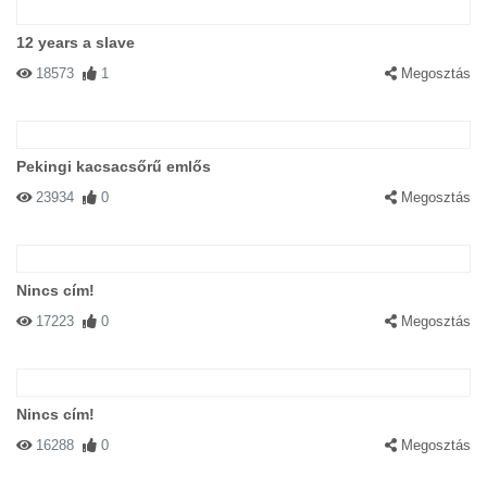
12 years a slave
18573
1
Megosztás
Pekingi kacsacsőrű emlős
23934
0
Megosztás
Nincs cím!
17223
0
Megosztás
Nincs cím!
16288
0
Megosztás