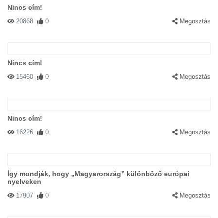
Nincs cím!
20868
0
Megosztás
Nincs cím!
15460
0
Megosztás
Nincs cím!
16226
0
Megosztás
Így mondják, hogy „Magyarország” különböző európai
nyelveken
17907
0
Megosztás