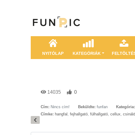
NYITÓLAP
KATEGÓRIÁK
FELTÖLTÉ
14035
0
Cím:
Nincs cím!
Beküldte:
funfan
Kategória:
Címke:
hangfal
,
fejhallgató
,
fülhallgató
,
cellux
,
csinál