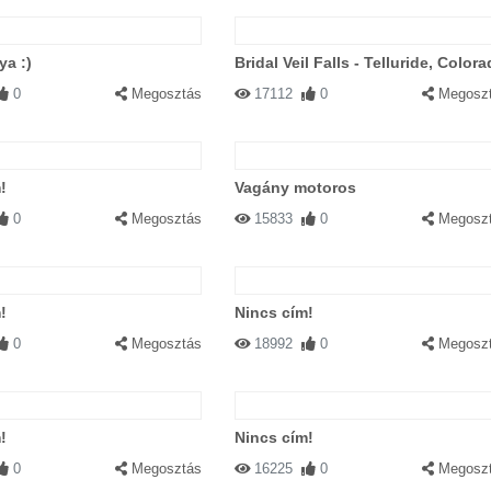
a :)
Bridal Veil Falls - Telluride, Color
0
Megosztás
17112
0
Megosz
!
Vagány motoros
0
Megosztás
15833
0
Megosz
!
Nincs cím!
0
Megosztás
18992
0
Megosz
!
Nincs cím!
0
Megosztás
16225
0
Megosz