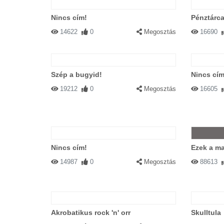
Nincs cím!
Pénztárc
14622
0
Megosztás
16690
Szép a bugyid!
Nincs cím
19212
0
Megosztás
16605
Nincs cím!
Ezek a ma
14987
0
Megosztás
88613
Akrobatikus rock 'n' orr
Skulltula