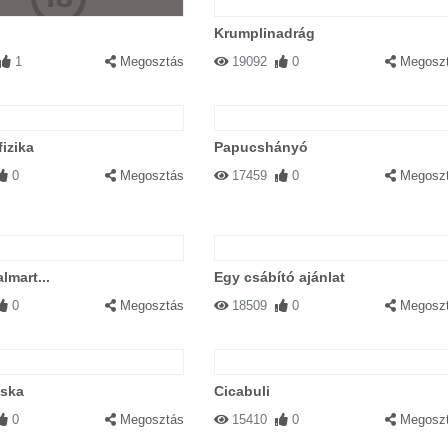
Krumplinadrág
1
Megosztás
19092
0
Megosz
izika
Papucshányó
0
Megosztás
17459
0
Megosz
lmart...
Egy csábító ajánlat
0
Megosztás
18509
0
Megosz
ska
Cicabuli
0
Megosztás
15410
0
Megosz