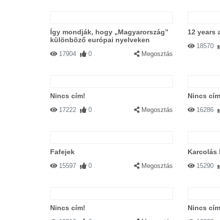
Így mondják, hogy „Magyarország”
12 years 
különböző európai nyelveken
18570
17904
0
Megosztás
Nincs cím!
Nincs cím
17222
0
Megosztás
16286
Fafejek
Karcolás 
15597
0
Megosztás
15290
Nincs cím!
Nincs cím