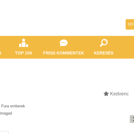
NY
S
TOP 100
FRISS KOMMENTEK
KERESÉS
Kedvenc
Fura emberek
dmagad