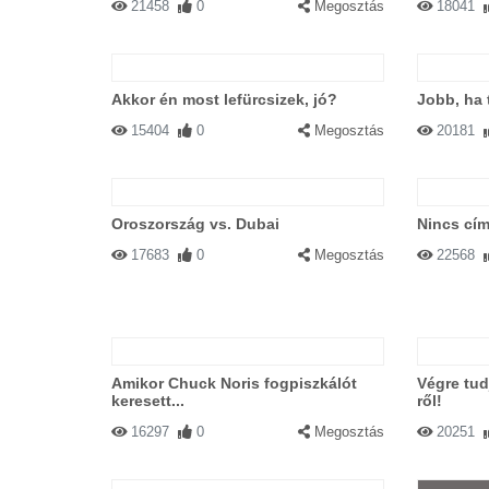
21458
0
Megosztás
18041
Akkor én most lefürcsizek, jó?
Jobb, ha 
15404
0
Megosztás
20181
Oroszország vs. Dubai
Nincs cím
17683
0
Megosztás
22568
Amikor Chuck Noris fogpiszkálót
Végre tud
keresett...
ről!
16297
0
Megosztás
20251