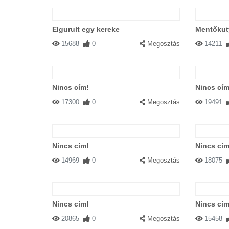
Elgurult egy kereke
Mentőkuty
15688
0
Megosztás
14211
Nincs cím!
Nincs cím
17300
0
Megosztás
19491
Nincs cím!
Nincs cím
14969
0
Megosztás
18075
Nincs cím!
Nincs cím
20865
0
Megosztás
15458