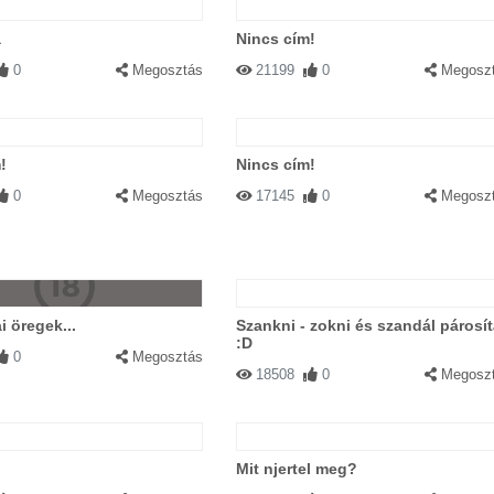
a
Nincs cím!
0
Megosztás
21199
0
Megosz
!
Nincs cím!
0
Megosztás
17145
0
Megosz
i öregek...
Szankni - zokni és szandál párosí
:D
0
Megosztás
18508
0
Megosz
Mit njertel meg?