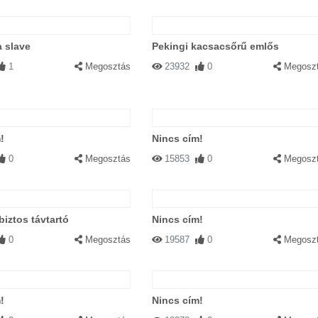
a slave
Pekingi kacsacsőrű emlős
1
Megosztás
23932
0
Megosz
!
Nincs cím!
0
Megosztás
15853
0
Megosz
biztos távtartó
Nincs cím!
0
Megosztás
19587
0
Megosz
!
Nincs cím!