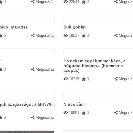
0
Megosztás
22544
0
Megosz
távol maradsz
Sült goblin
0
Megosztás
19237
0
Megosz
!
Ha nekem egy Hummer kéne, a
húgodat hívnám... (hummer =
0
Megosztás
szopás)
18715
0
Megosz
juk az igazságot a MH370-
Nincs cím!
16801
0
Megosz
0
Megosztás