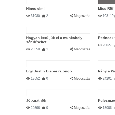
Nincs cím!
Miss Röfi
31980
2
Megosztás
108119
Hogyan kerüljük el a munkahelyi
Redneck f
sérüléseket
20027
20550
1
Megosztás
Egy Justin Bieber rajongó
Irány a Wa
19552
0
Megosztás
24201
Jóbarátnők
Fülesmac
20596
0
Megosztás
15006