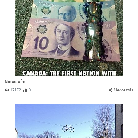
Nincs cím!
17172
0
Megosztás