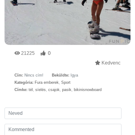
21225
0
Kedvenc
Cím:
Nincs cím!
Beküldte:
Igya
Kategória:
Fura emberek
,
Sport
Címke:
tél
,
síelés
,
csajok
,
pasik
,
bikinisnowboard