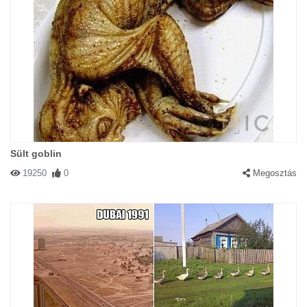
Sült goblin
19250
0
Megosztás