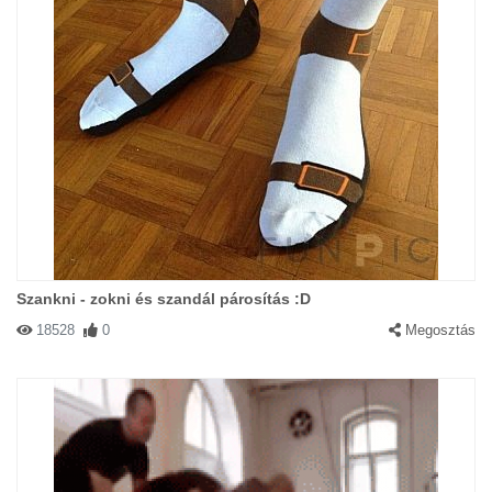
Szankni - zokni és szandál párosítás :D
18528
0
Megosztás