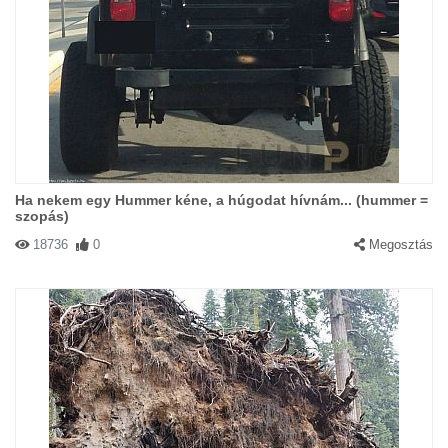
Ha nekem egy Hummer kéne, a húgodat hívnám... (hummer =
szopás)
18736
0
Megosztás