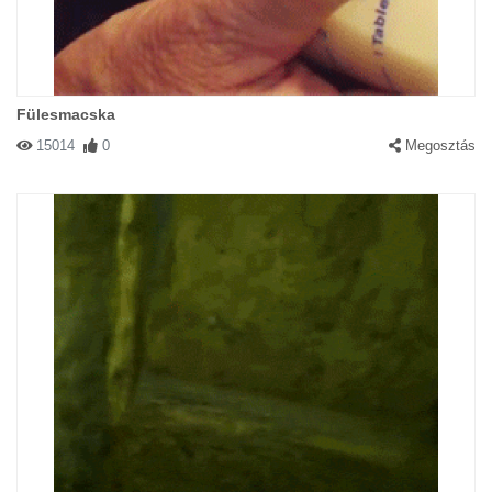
Fülesmacska
15014
0
Megosztás