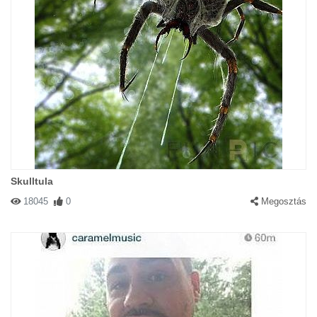
Skulltula
18045
0
Megosztás