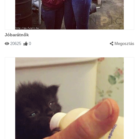
Jóbarátnők
20625
0
Megosztás