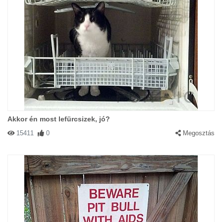
Akkor én most lefürcsizek, jó?
15411
0
Megosztás