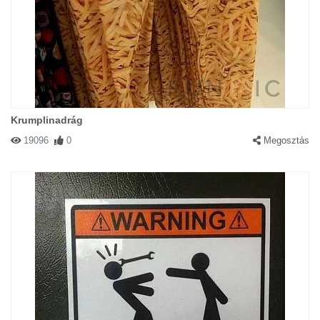
Krumplinadrág
19096
0
Megosztás