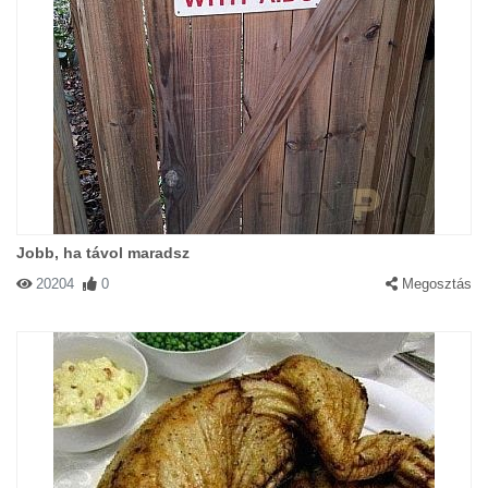
Jobb, ha távol maradsz
20204
0
Megosztás