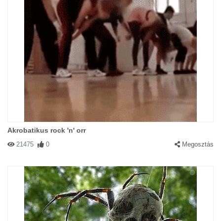
Akrobatikus rock 'n' orr
21475
0
Megosztás