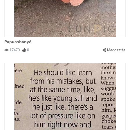
Papucshányó
17470
0
Megosztás