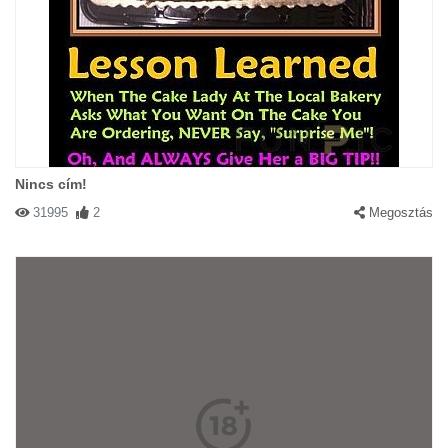
Nincs cím!
31995
2
Megosztás