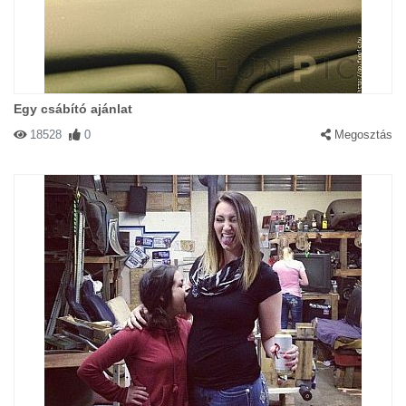
Egy csábító ajánlat
18528
0
Megosztás