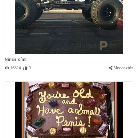
Nincs cím!
16814
0
Megosztás