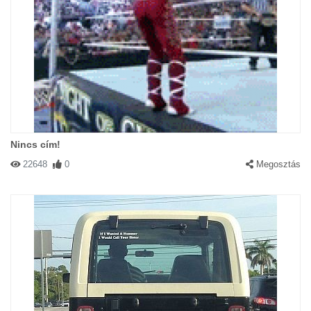
Nincs cím!
22648
0
Megosztás