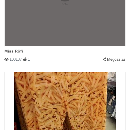
Miss Röfi
108137
1
Megosztás