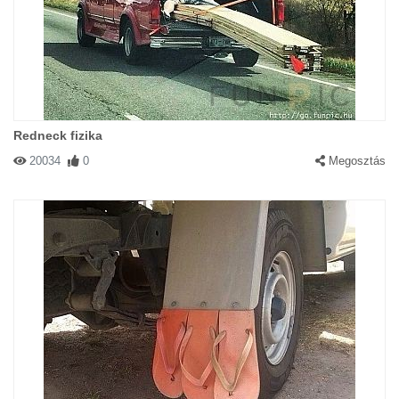
Redneck fizika
20034
0
Megosztás