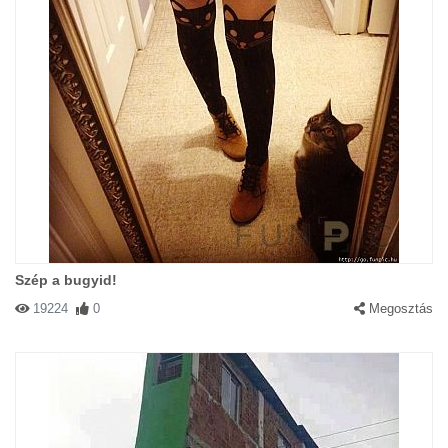
Szép a bugyid!
19224
0
Megosztás