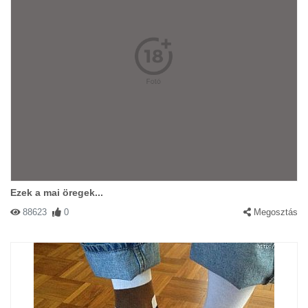
Ezek a mai öregek...
88623
0
Megosztás