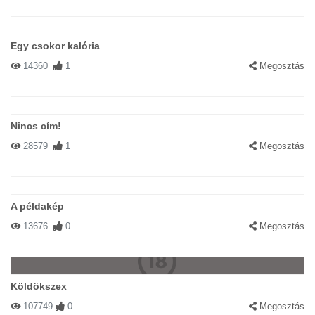
Egy csokor kalória
14360
1
Megosztás
Nincs cím!
28579
1
Megosztás
A példakép
13676
0
Megosztás
Köldökszex
107749
0
Megosztás