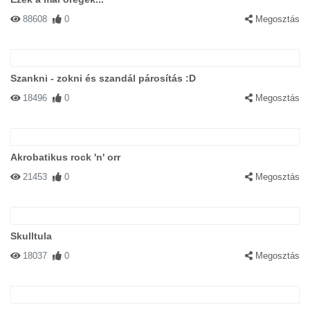
88608
0
Megosztás
Szankni - zokni és szandál párosítás :D
18496
0
Megosztás
Akrobatikus rock 'n' orr
21453
0
Megosztás
Skulltula
18037
0
Megosztás