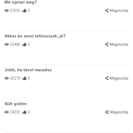
Mit njertel meg?
22531
0
Megosztás
Akkor én most lefürcsizek, jó?
15400
0
Megosztás
Jobb, ha távol maradsz
20178
0
Megosztás
Sült goblin
19231
0
Megosztás