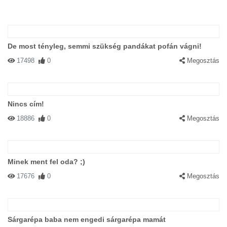
De most tényleg, semmi szükség pandákat pofán vágni!
17498
0
Megosztás
Nincs cím!
18886
0
Megosztás
Minek ment fel oda? ;)
17676
0
Megosztás
Sárgarépa baba nem engedi sárgarépa mamát