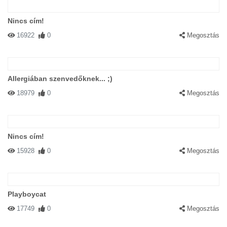
Nincs cím!
16922
0
Megosztás
Allergiában szenvedőknek... ;)
18979
0
Megosztás
Nincs cím!
15928
0
Megosztás
Playboycat
17749
0
Megosztás