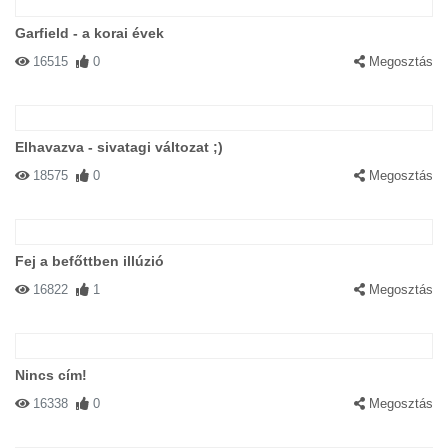
Garfield - a korai évek
16515
0
Megosztás
Elhavazva - sivatagi változat ;)
18575
0
Megosztás
Fej a befőttben illúzió
16822
1
Megosztás
Nincs cím!
16338
0
Megosztás