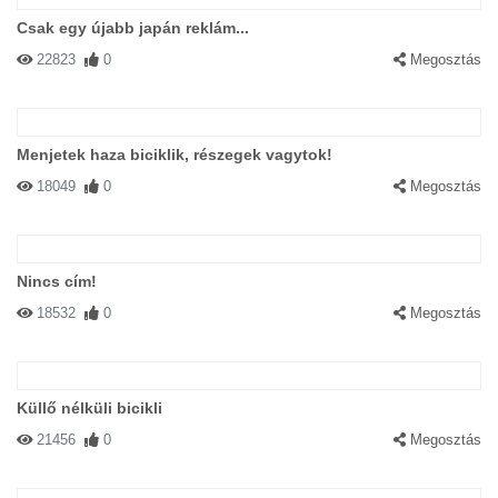
Csak egy újabb japán reklám...
22823
0
Megosztás
Menjetek haza biciklik, részegek vagytok!
18049
0
Megosztás
Nincs cím!
18532
0
Megosztás
Küllő nélküli bicikli
21456
0
Megosztás