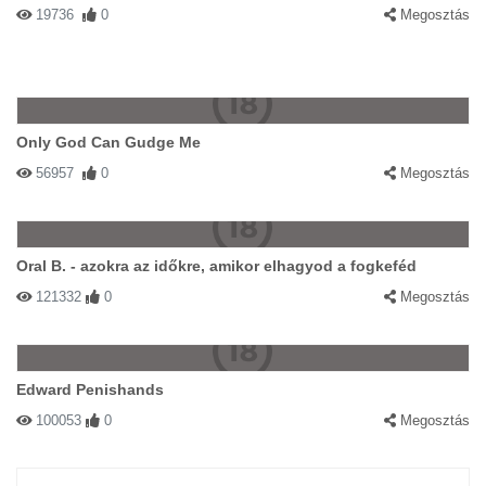
19736
0
Megosztás
Only God Can Gudge Me
56957
0
Megosztás
Oral B. - azokra az időkre, amikor elhagyod a fogkeféd
121332
0
Megosztás
Edward Penishands
100053
0
Megosztás