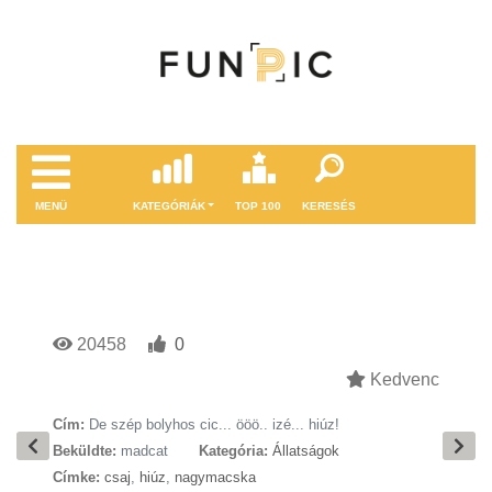
MENÜ
KATEGÓRIÁK
TOP 100
KERESÉS
20458
0
Kedvenc
Cím:
De szép bolyhos cic... ööö.. izé... hiúz!
Beküldte:
madcat
Kategória:
Állatságok
Címke:
csaj
,
hiúz
,
nagymacska