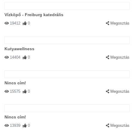
Vízköpő - Freiburg katedrális
19412
0
Megosztás
Kutyawellness
14404
0
Megosztás
Nincs cím!
15575
0
Megosztás
Nincs cím!
13939
0
Megosztás