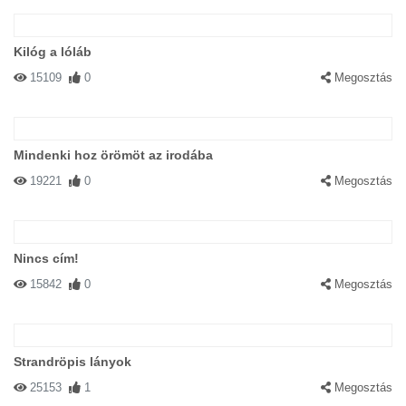
Kilóg a lóláb
15109
0
Megosztás
Mindenki hoz örömöt az irodába
19221
0
Megosztás
Nincs cím!
15842
0
Megosztás
Strandröpis lányok
25153
1
Megosztás