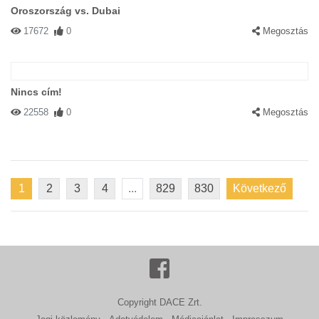
Oroszország vs. Dubai
17672
0
Megosztás
Nincs cím!
22558
0
Megosztás
1
2
3
4
...
829
830
Következő
Copyright DACE Zrt.