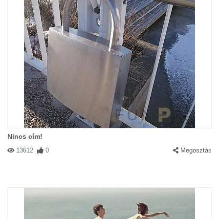
Nincs cím!
13612
0
Megosztás