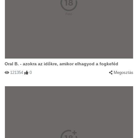
Oral B. - azokra az időkre, amikor elhagyod a fogkeféd
121354
0
Megosztás