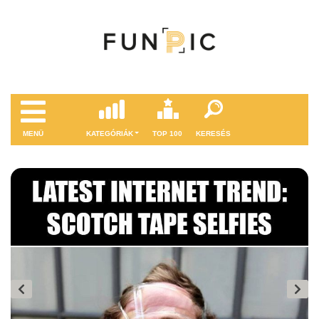
MENÜ
KATEGÓRIÁK
TOP 100
KERESÉS