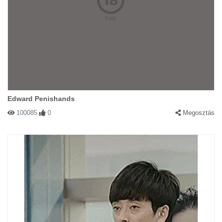
Edward Penishands
100085
0
Megosztás