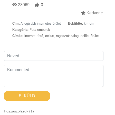
23069
0
Kedvenc
Cím:
A legújabb internetes őrület
Beküldte:
kmfdm
Kategória:
Fura emberek
Címke:
internet
,
fotó
,
cellux
,
ragasztószalag
,
selfie
,
őrület
ELKÜLD
Hozzászólások (
1
)