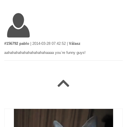
#156792 pablo
|
2014-03-28 07:42:52
|
Válasz
aahahahahahahahahahahaaaa you`re funny guys!