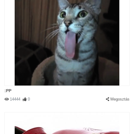
:PP
14444
0
Megosztás