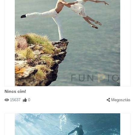
Nincs cím!
15637
0
Megosztás