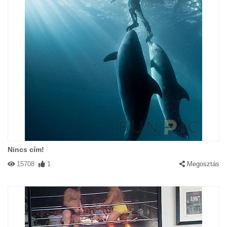
Nincs cím!
15708
1
Megosztás