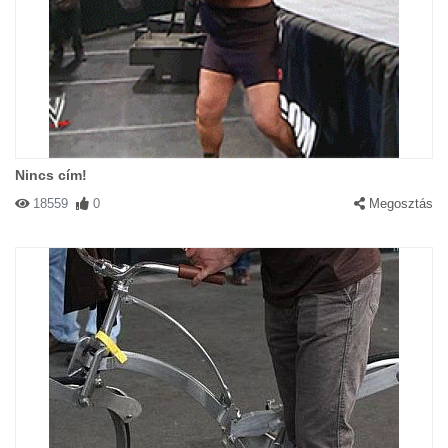
Nincs cím!
18559
0
Megosztás