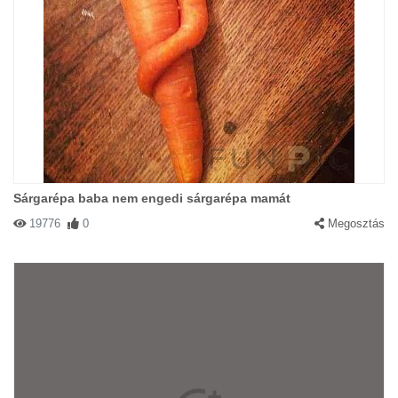
Sárgarépa baba nem engedi sárgarépa mamát
19776
0
Megosztás