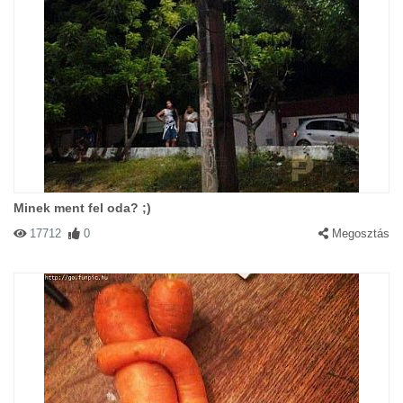
Minek ment fel oda? ;)
17712
0
Megosztás