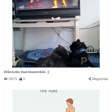
Utánozás macskaszokás ;)
16675
0
Megosztás