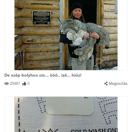
De szép bolyhos cic... ööö.. izé... hiúz!
20487
0
Megosztás