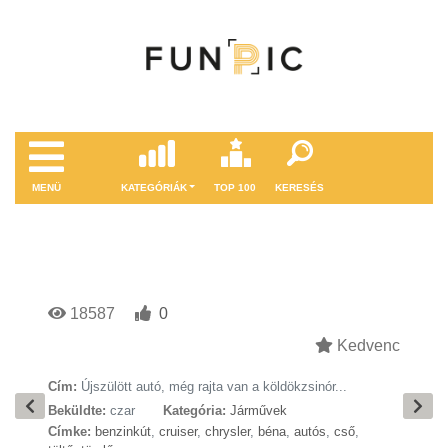
MENÜ
KATEGÓRIÁK
TOP 100
KERESÉS
18587
0
Kedvenc
Cím:
Újszülött autó, még rajta van a köldökzsinór...
Beküldte:
czar
Kategória:
Járművek
Címke:
benzinkút
,
cruiser
,
chrysler
,
béna
,
autós
,
cső
,