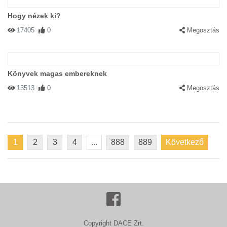
Hogy nézek ki?
17405
0
Megosztás
Könyvek magas embereknek
13513
0
Megosztás
1
2
3
4
...
888
889
Következő
Copyright DACE Zrt.