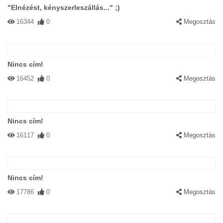
"Elnézést, kényszerleszállás..." ;)
16344
0
Megosztás
Nincs cím!
16452
0
Megosztás
Nincs cím!
16117
0
Megosztás
Nincs cím!
17786
0
Megosztás