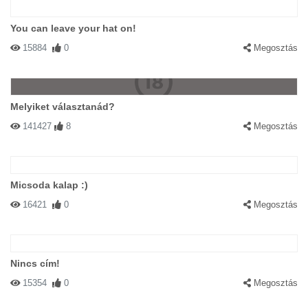
You can leave your hat on!
15884
0
Megosztás
Melyiket választanád?
141427
8
Megosztás
Micsoda kalap :)
16421
0
Megosztás
Nincs cím!
15354
0
Megosztás