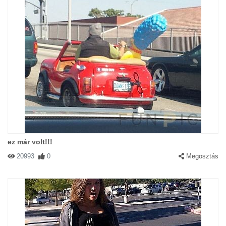
ez már volt!!!
20993
0
Megosztás