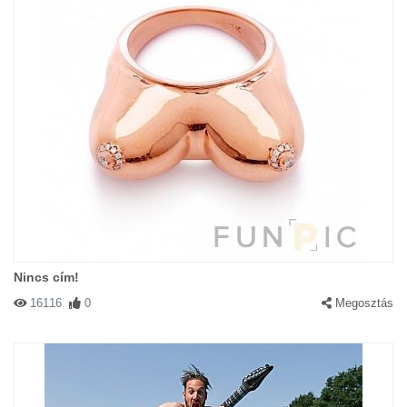
Nincs cím!
16116
0
Megosztás