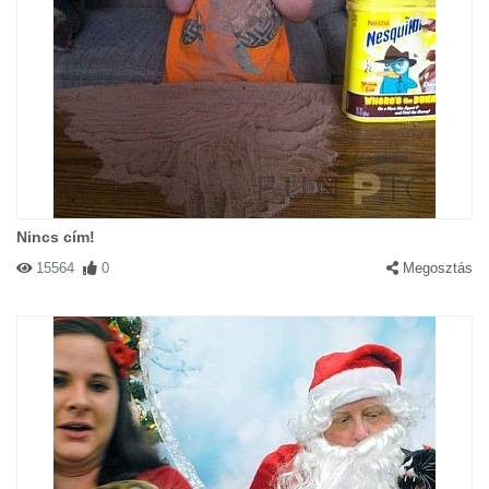
Nincs cím!
15564
0
Megosztás