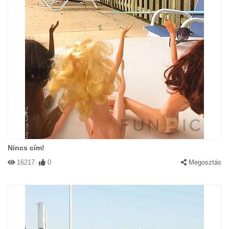
Nincs cím!
16217
0
Megosztás