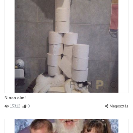
Nincs cím!
15312
0
Megosztás