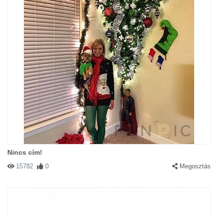
Nincs cím!
15782
0
Megosztás