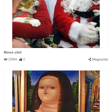
Nincs cím!
20994
0
Megosztás