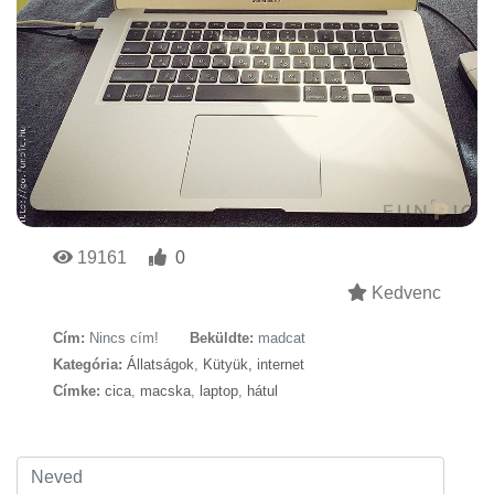
19161
0
Kedvenc
Cím:
Nincs cím!
Beküldte:
madcat
Kategória:
Állatságok
,
Kütyük, internet
Címke:
cica
,
macska
,
laptop
,
hátul