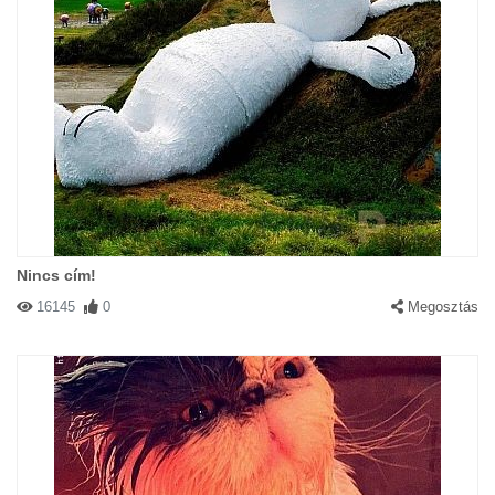
Nincs cím!
16145
0
Megosztás