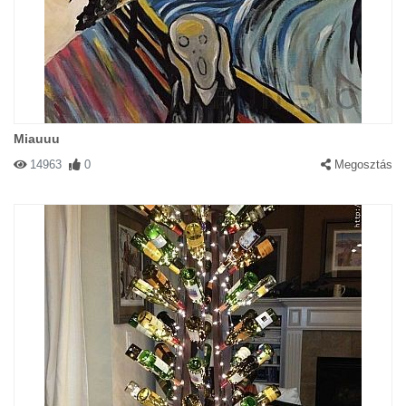
Miauuu
14963
0
Megosztás