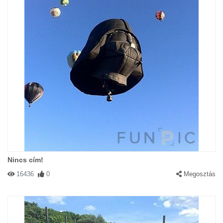
Nincs cím!
16436
0
Megosztás