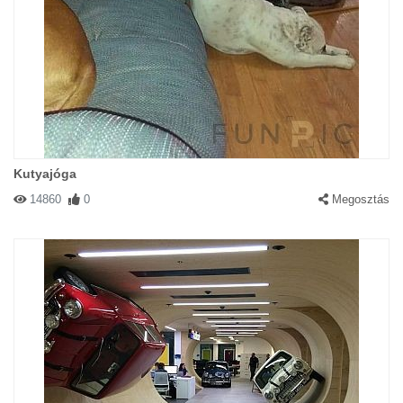
Kutyajóga
14860
0
Megosztás