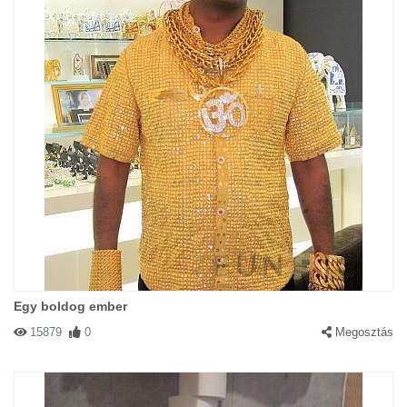
Egy boldog ember
15879
0
Megosztás