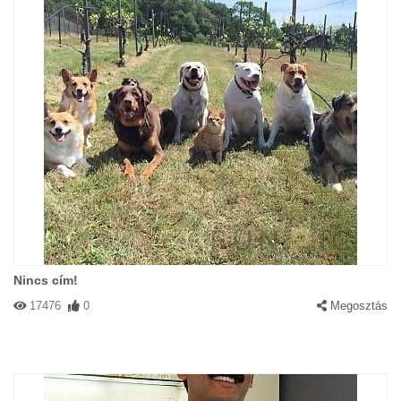
Nincs cím!
17476
0
Megosztás