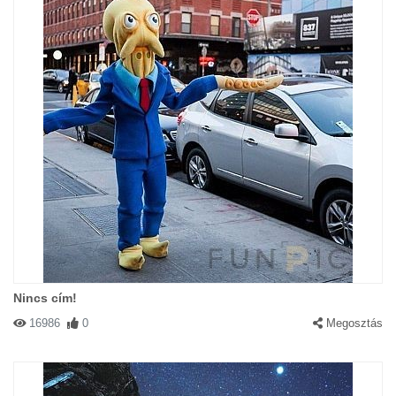
Nincs cím!
16986
0
Megosztás