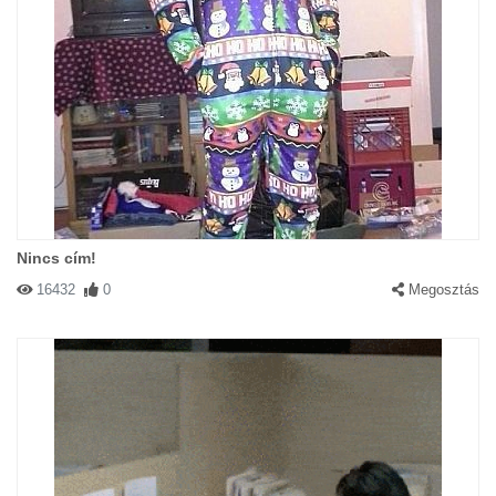
Nincs cím!
16432
0
Megosztás