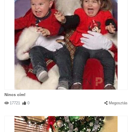
Nincs cím!
17721
0
Megosztás