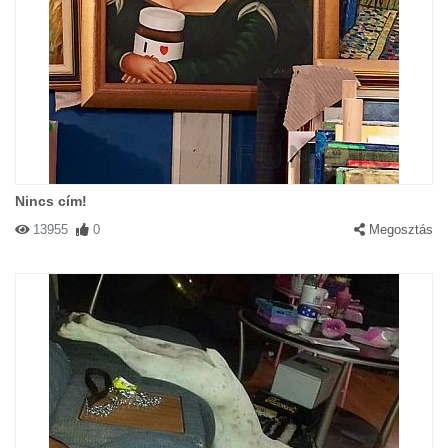
Nincs cím!
13955
0
Megosztás