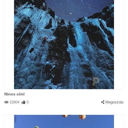
Nincs cím!
15804
0
Megosztás