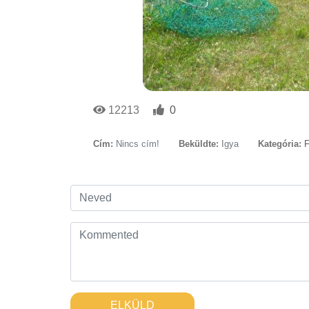
12213
0
Cím:
Nincs cím!
Beküldte:
Igya
Kategória:
F
ELKÜLD