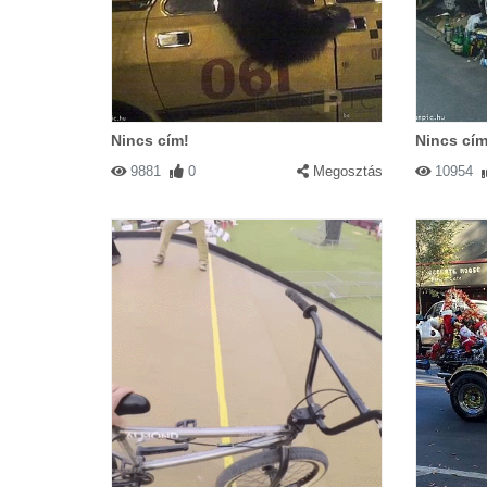
Nincs cím!
Nincs cím
9881
0
Megosztás
10954