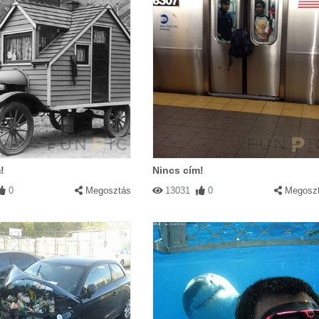
!
Nincs cím!
0
Megosztás
13031
0
Megosz