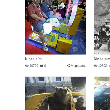
Nincs cím!
Nincs cím
10729
0
Megosztás
10892