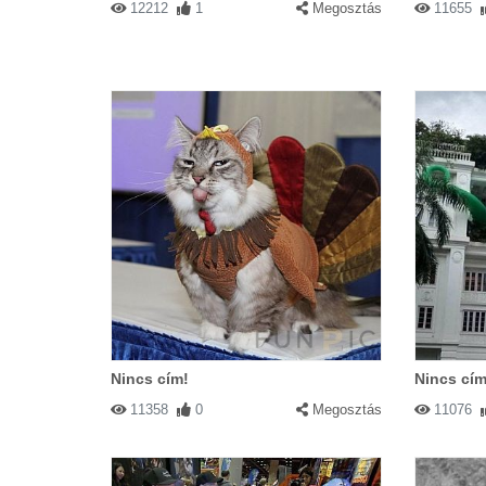
12212
1
Megosztás
11655
Nincs cím!
Nincs cím
11358
0
Megosztás
11076