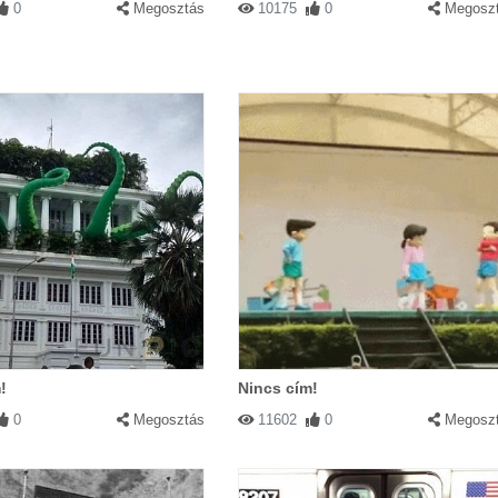
0
Megosztás
10175
0
Megosz
!
Nincs cím!
0
Megosztás
11602
0
Megosz