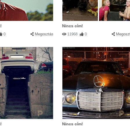
!
Nincs cím!
0
Megosztás
11968
0
Megosz
!
Nincs cím!