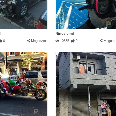
!
Nincs cím!
0
Megosztás
10835
0
Megosz