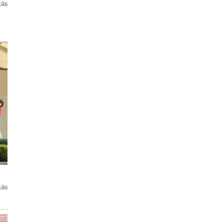
tás
tás