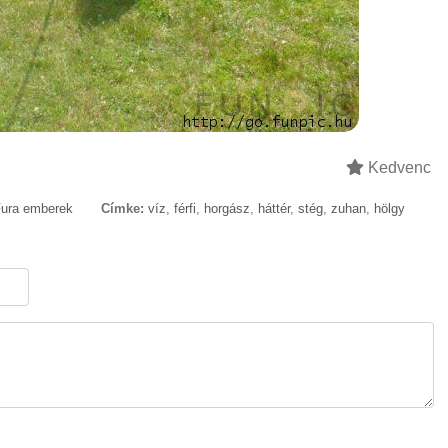
Kedvenc
ura emberek
Címke:
víz
,
férfi
,
horgász
,
háttér
,
stég
,
zuhan
,
hölgy