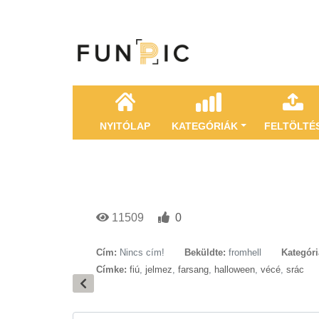
NYITÓLAP
KATEGÓRIÁK
FELTÖLTÉ
11509
0
Cím:
Nincs cím!
Beküldte:
fromhell
Kategóri
Címke:
fiú
,
jelmez
,
farsang
,
halloween
,
vécé
,
srác