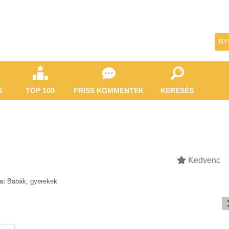
NY
S
TOP 100
FRISS KOMMENTEK
KERESÉS
Kedvenc
a:
Babák, gyerekek