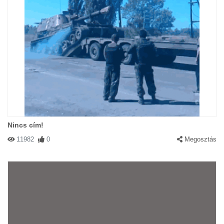
Nincs cím!
11982
0
Megosztás