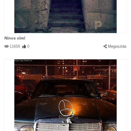
Nincs cím!
11658
0
Megosztás