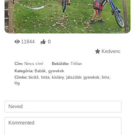
11844
0
Kedvenc
Cím:
Nincs cím!
Beküldte:
Trillian
Kategória:
Babák, gyerekek
Címke:
bicikli
,
hinta
,
kislány
,
játszótér
,
gyerekek
,
bmx
,
lóg