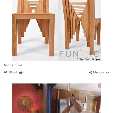
Nincs cím!
10584
0
Megosztás