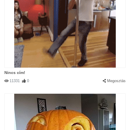
Nincs cím!
11331
0
Megosztás