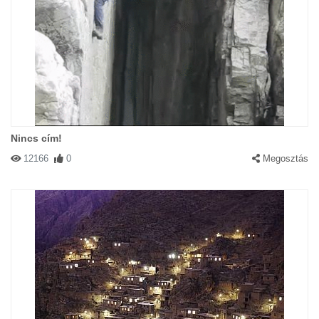
Nincs cím!
12166
0
Megosztás