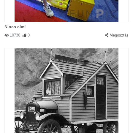
Nincs cím!
10730
0
Megosztás