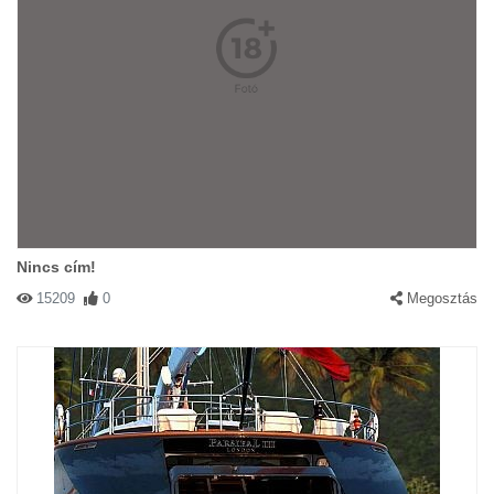
Nincs cím!
15209
0
Megosztás