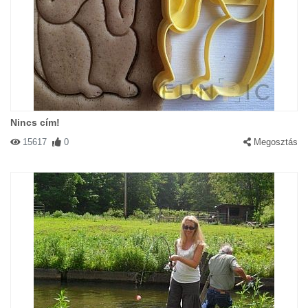
Nincs cím!
15617
0
Megosztás