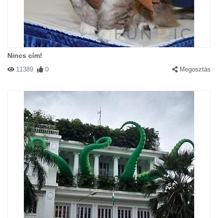
Nincs cím!
11389
0
Megosztás