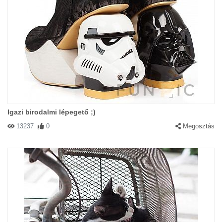
Igazi birodalmi lépegető ;)
13237
0
Megosztás