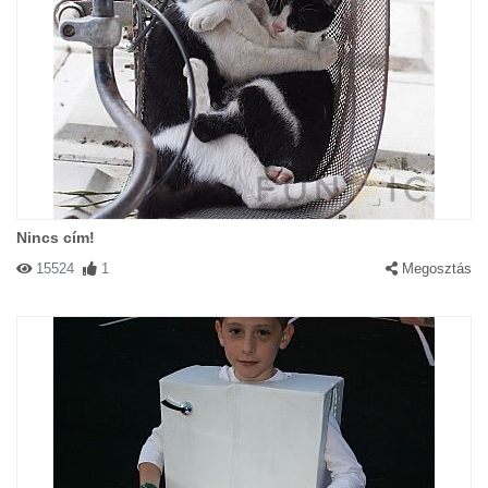
Nincs cím!
15524
1
Megosztás