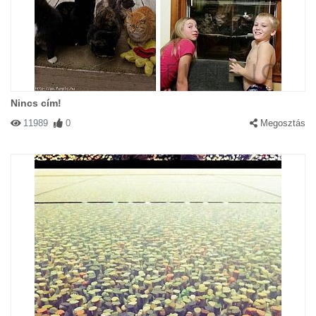
Nincs cím!
11989
0
Megosztás