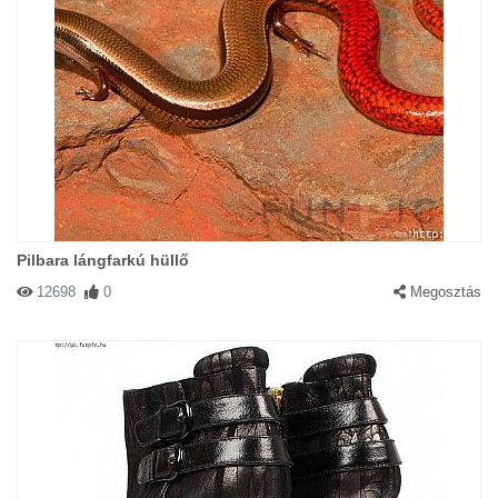
Pilbara lángfarkú hüllő
12698
0
Megosztás