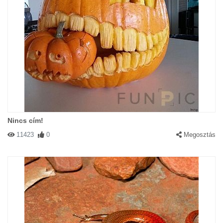
Nincs cím!
11423
0
Megosztás