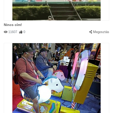
Nincs cím!
11607
0
Megosztás