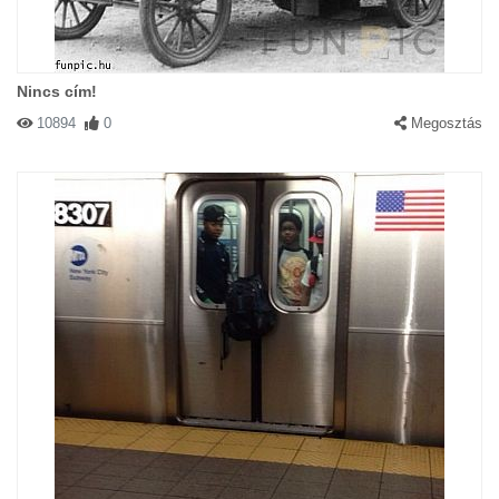
Nincs cím!
10894
0
Megosztás