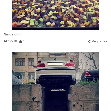
Nincs cím!
12218
1
Megosztás