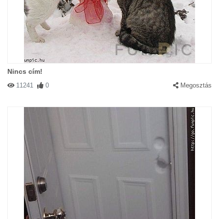
Nincs cím!
11241
0
Megosztás