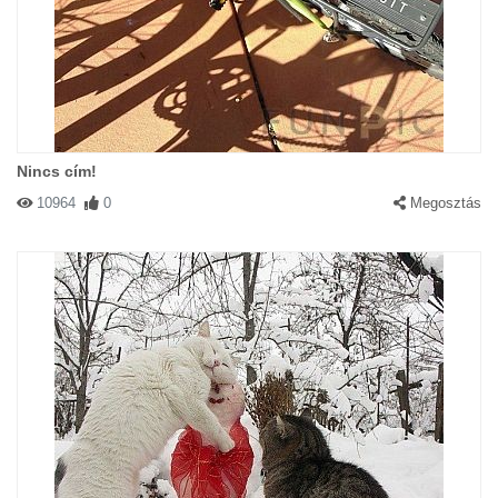
Nincs cím!
10964
0
Megosztás