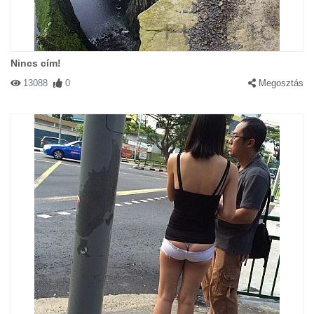
Nincs cím!
13088
0
Megosztás