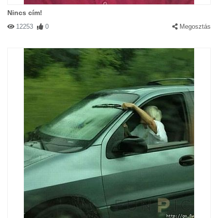
Nincs cím!
12253
0
Megosztás