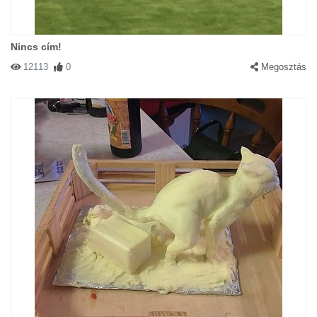
Nincs cím!
12113
0
Megosztás