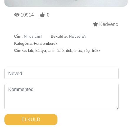
10914
0
Kedvenc
Cím:
Nincs cím!
Beküldte:
NaiveviaN
Kategória:
Fura emberek
Címke:
láb
,
kártya
,
animáció
,
dob
,
srác
,
rúg
,
trükk
ELKÜLD