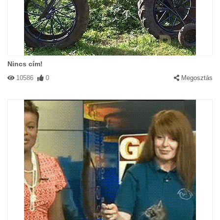
Nincs cím!
10586
0
Megosztás