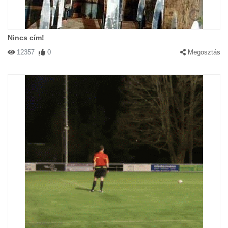
Nincs cím!
12357
0
Megosztás