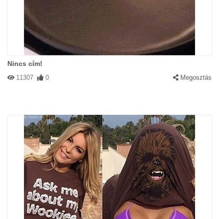
Nincs cím!
11307
0
Megosztás