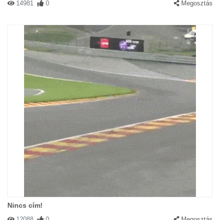
14981
0
Megosztás
Nincs cím!
12088
0
Megosztás