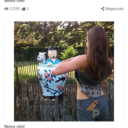
Nincs cím!
12339
0
Megosztás
Nincs cím!