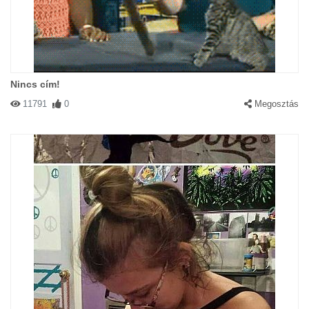
Nincs cím!
11791
0
Megosztás