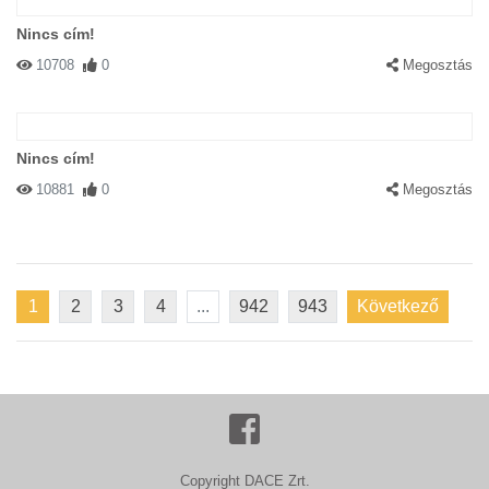
Nincs cím!
10708
0
Megosztás
Nincs cím!
10881
0
Megosztás
1
2
3
4
...
942
943
Következő
Copyright DACE Zrt.