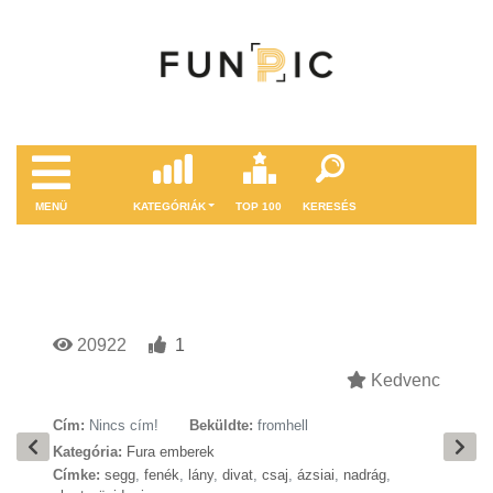
MENÜ
KATEGÓRIÁK
TOP 100
KERESÉS
20922
1
Kedvenc
Cím:
Nincs cím!
Beküldte:
fromhell
Kategória:
Fura emberek
Címke:
segg
,
fenék
,
lány
,
divat
,
csaj
,
ázsiai
,
nadrág
,