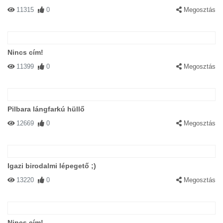
11315
0
Megosztás
Nincs cím!
11399
0
Megosztás
Pilbara lángfarkú hüllő
12669
0
Megosztás
Igazi birodalmi lépegető ;)
13220
0
Megosztás
Nincs cím!