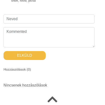
short
,
rövid
,
picsa
ELKÜLD
Hozzászólások (
0
)
Nincsenek hozzászólások