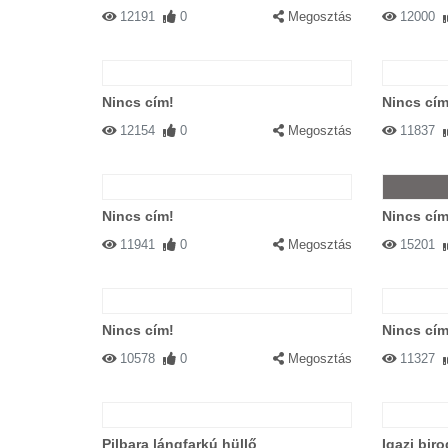
12191
0
Megosztás
12000
Nincs cím!
Nincs cím
12154
0
Megosztás
11837
Nincs cím!
Nincs cím
11941
0
Megosztás
15201
Nincs cím!
Nincs cím
10578
0
Megosztás
11327
Pilbara lángfarkú hüllő
Igazi biro