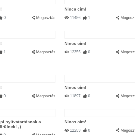
!
Nincs cím!
0
Megosztás
11486
1
Megosz
!
Nincs cím!
1
Megosztás
12355
0
Megosz
!
Nincs cím!
0
Megosztás
11897
0
Megosz
pi nyitvatartásnak a
Nincs cím!
örülnek! ;)
12253
0
Megosz