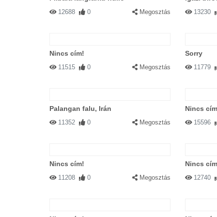
12688
0
Megosztás
13230
Nincs cím!
Sorry
11515
0
Megosztás
11779
Palangan falu, Irán
Nincs cím
11352
0
Megosztás
15596
Nincs cím!
Nincs cím
11208
0
Megosztás
12740