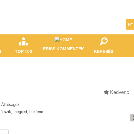
NY
FRISS KOMMENTEK
S
TOP 100
KERESÉS
Kedvenc
Állatságok
játszik
,
megijed
,
bukfenc