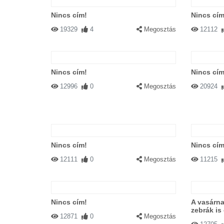
Nincs cím!
Nincs cím
19329
4
Megosztás
12112
Nincs cím!
Nincs cím
12996
0
Megosztás
20924
Nincs cím!
Nincs cím
12111
0
Megosztás
11215
Nincs cím!
A vasárna
zebrák is 
12871
0
Megosztás