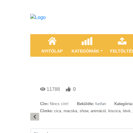
NYITÓLAP
KATEGÓRIÁK
FELTÖLTÉ
11788
0
Cím:
Nincs cím!
Beküldte:
funfan
Kategória:
Címke:
cica
,
macska
,
show
,
animáció
,
kiscica
,
tévé
,