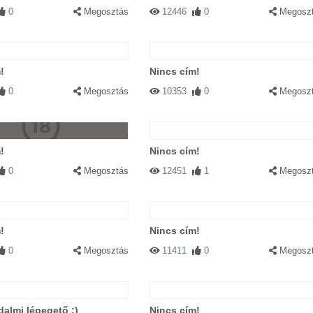
0
Megosztás
12446
0
Megosz
!
Nincs cím!
0
Megosztás
10353
0
Megosz
!
Nincs cím!
0
Megosztás
12451
1
Megosz
!
Nincs cím!
0
Megosztás
11411
0
Megosz
dalmi lépegető ;)
Nincs cím!