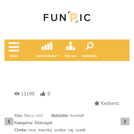
MENÜ
KATEGÓRIÁK
TOP 100
KERESÉS
11199
0
Kedvenc
Cím:
Nincs cím!
Beküldte:
fromhell
Kategória:
Állatságok
Címke:
cica
,
macska
,
szobor
,
vaj
,
szarik