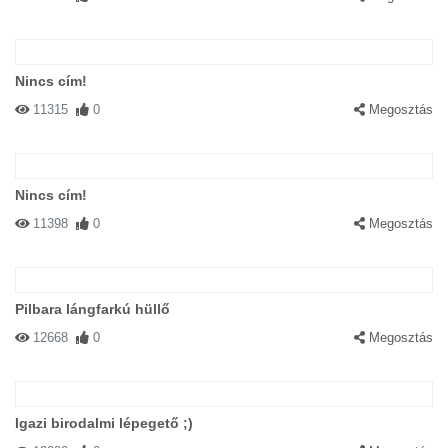
Nincs cím!
11315
0
Megosztás
Nincs cím!
11398
0
Megosztás
Pilbara lángfarkú hüllő
12668
0
Megosztás
Igazi birodalmi lépegető ;)