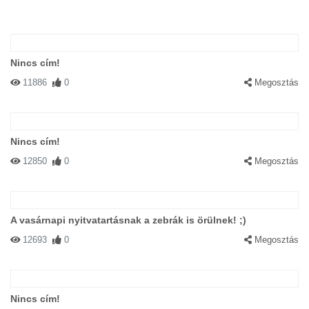
Nincs cím!
11886
0
Megosztás
Nincs cím!
12850
0
Megosztás
A vasárnapi nyitvatartásnak a zebrák is örülnek! ;)
12693
0
Megosztás
Nincs cím!