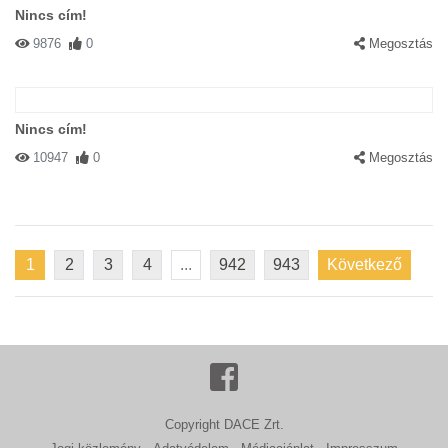
Nincs cím!
9876
0
Megosztás
Nincs cím!
10947
0
Megosztás
1
2
3
4
...
942
943
Következő
Copyright DACE Zrt.