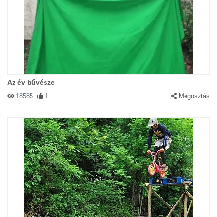
Az év bűvésze
18585
1
Megosztás