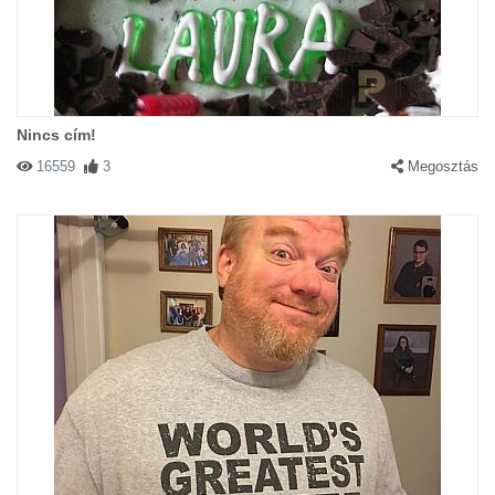
Nincs cím!
16559
3
Megosztás