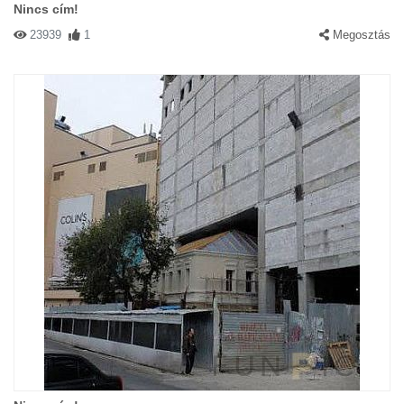
Nincs cím!
23939
1
Megosztás