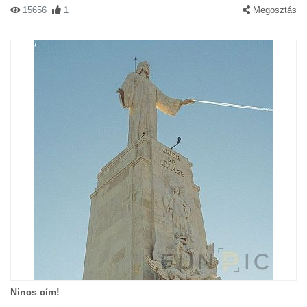
15656
1
Megosztás
Nincs cím!