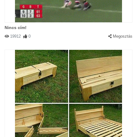
Nincs cím!
19912
0
Megosztás