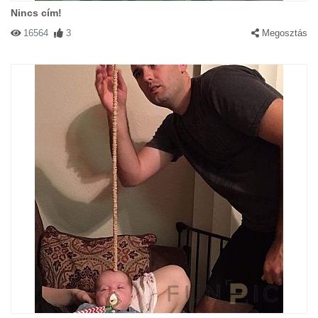
Nincs cím!
16564
3
Megosztás