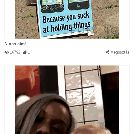
Nincs cím!
16792
1
Megosztás