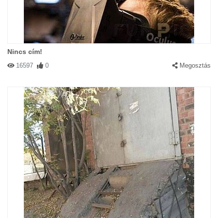
Nincs cím!
16597
0
Megosztás