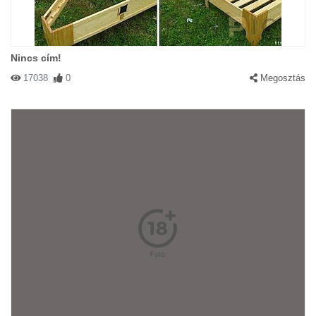
Nincs cím!
17038
0
Megosztás