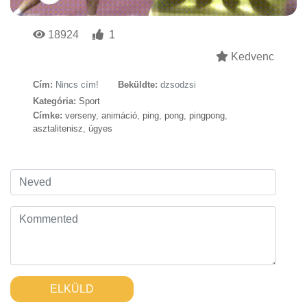
18924
1
Kedvenc
Cím:
Nincs cím!
Beküldte:
dzsodzsi
Kategória:
Sport
Címke:
verseny
,
animáció
,
ping
,
pong
,
pingpong
,
asztalitenisz
,
ügyes
ELKÜLD