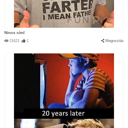
Nincs cím!
21621
1
Megosztás