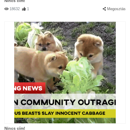
Nincs cím!
18632
1
Megosztás
Nincs cím!