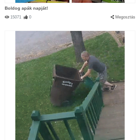
Boldog apák napját!
15071
0
Megosztás