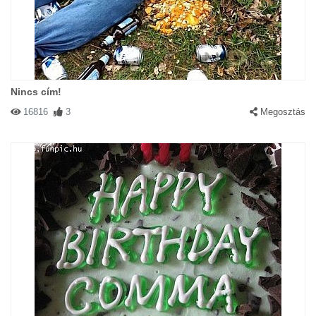
Nincs cím!
16816
3
Megosztás