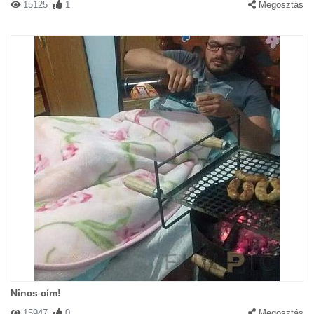
15125
1
Megosztás
Nincs cím!
15947
0
Megosztás