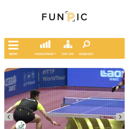
MENÜ
KATEGÓRIÁK
TOP 100
KERESÉS