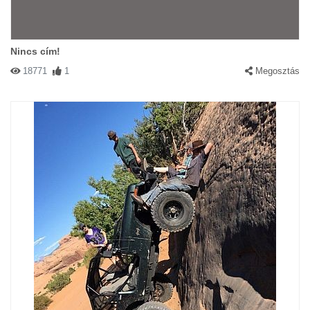
Nincs cím!
18771
1
Megosztás