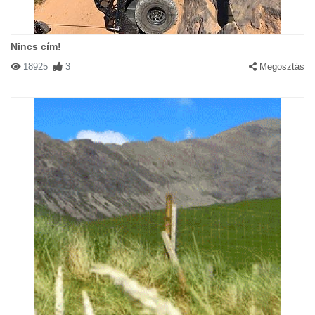
Nincs cím!
18925
3
Megosztás