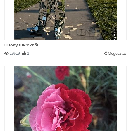
Öltöny tükrökből
19619
1
Megosztás