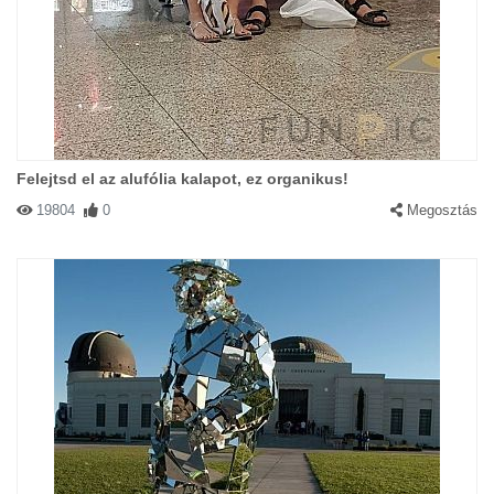
Felejtsd el az alufólia kalapot, ez organikus!
19804
0
Megosztás