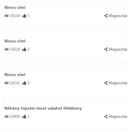
Nincs cím!
20140
1
Megosztás
Nincs cím!
15619
0
Megosztás
Nincs cím!
16241
0
Megosztás
Néhány hipster most valahol féltékeny
14900
1
Megosztás