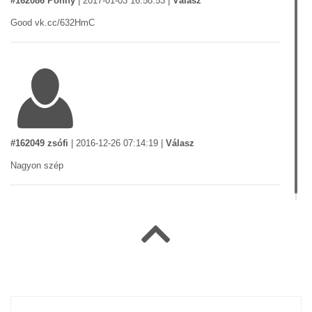
#162086 Ponny
|
2017-01-03 16:58:53
|
Válasz
Good vk.cc/632HmC
#162049 zsófi
|
2016-12-26 07:14:19
|
Válasz
Nagyon szép