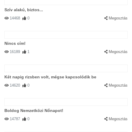
Szív alakú, biztos...
14468
0
Megosztás
Nincs cím!
16189
1
Megosztás
Két napig rizsben volt, mégse kapcsolódik be
14620
0
Megosztás
Boldog Nemzetközi Nőnapot!
14787
0
Megosztás