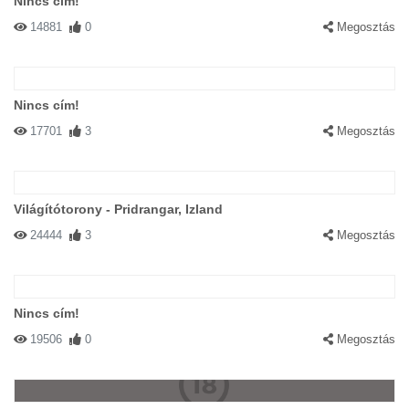
Nincs cím!
14881
0
Megosztás
Nincs cím!
17701
3
Megosztás
Világítótorony - Pridrangar, Izland
24444
3
Megosztás
Nincs cím!
19506
0
Megosztás