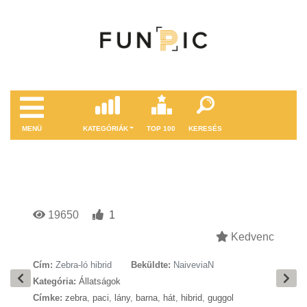
MENÜ
KATEGÓRIÁK
TOP 100
KERESÉS
19650
1
Kedvenc
Cím:
Zebra-ló hibrid
Beküldte:
NaiveviaN
Kategória:
Állatságok
Címke:
zebra
,
paci
,
lány
,
barna
,
hát
,
hibrid
,
guggol