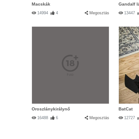
Macskák
Gandalf l
14994
4
Megosztás
13447
Oroszlánykirálynő
BatCat
16488
6
Megosztás
12727