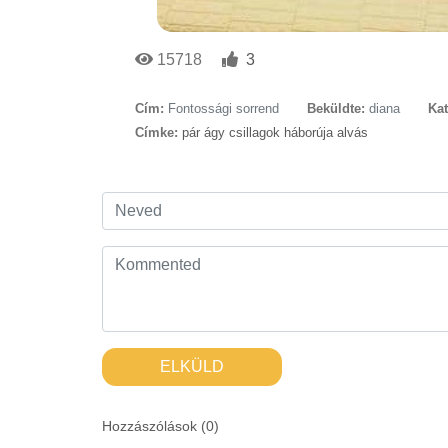
15718
3
Cím:
Fontossági sorrend
Beküldte:
diana
Kat
Címke:
pár ágy csillagok háborúja alvás
ELKÜLD
Hozzászólások (
0
)