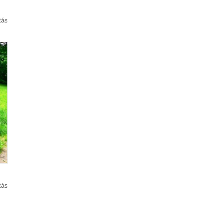
tás
tás