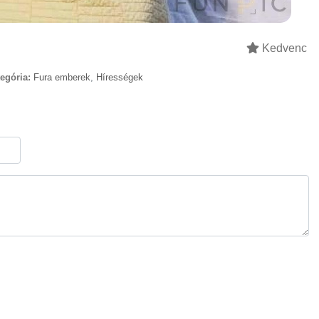
Kedvenc
egória:
Fura emberek
,
Hírességek