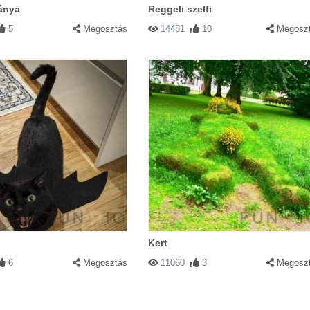
ánya
Reggeli szelfi
5
Megosztás
14481
10
Megosz
Kert
6
Megosztás
11060
3
Megosz