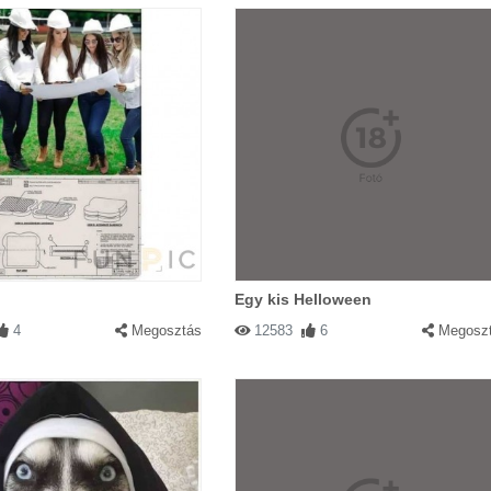
Egy kis Helloween
4
Megosztás
12583
6
Megosz