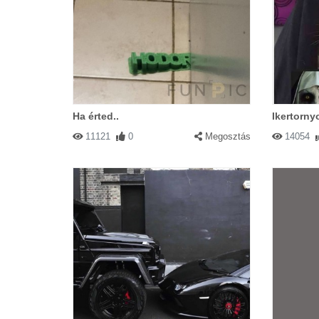
Ha érted..
Ikertorny
11121
0
Megosztás
14054