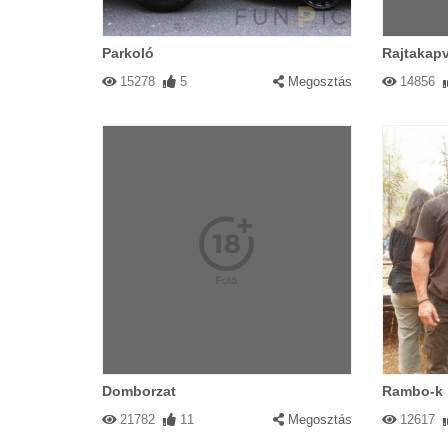
Parkoló
Rajtakap
15278
5
Megosztás
14856
Domborzat
Rambo-k
21782
11
Megosztás
12617