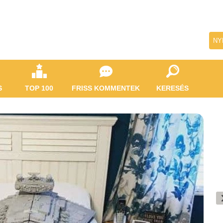
NY
S
TOP 100
FRISS KOMMENTEK
KERESÉS