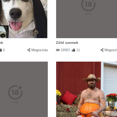
ok
Zöld szemek
6
Megosztás
18983
11
Megosz