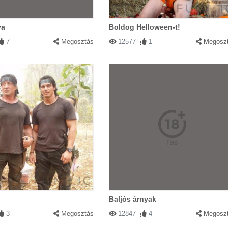
va
Boldog Helloween-t!
7
Megosztás
12577
1
Megosz
Baljós árnyak
3
Megosztás
12847
4
Megosz