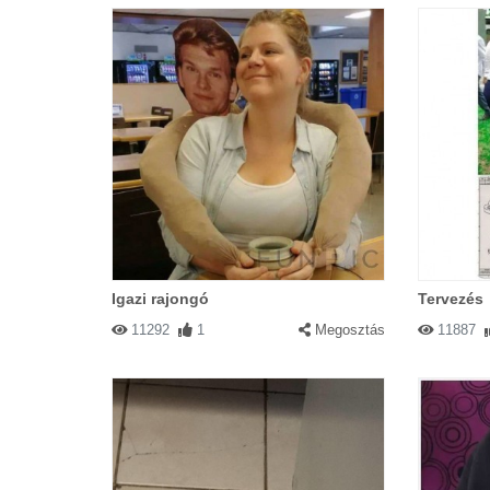
Igazi rajongó
Tervezés
11292
1
Megosztás
11887