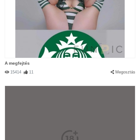
A megfejtés
15414
11
Megosztás