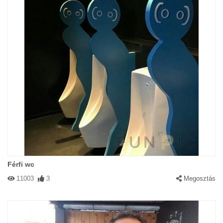
Férfi wc
11003
3
Megosztás