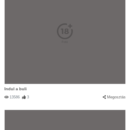
Indul a buli
13586
3
Megosztás