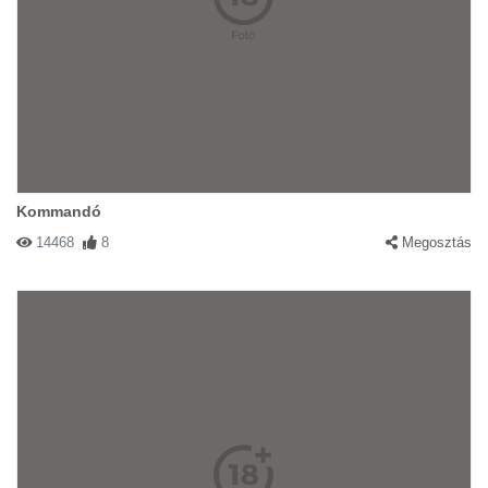
Kommandó
14468
8
Megosztás