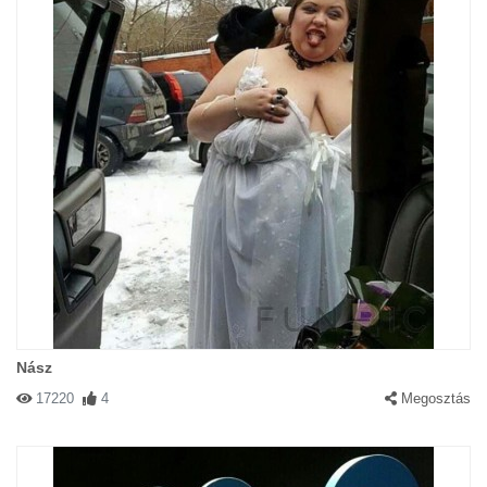
Nász
17220
4
Megosztás