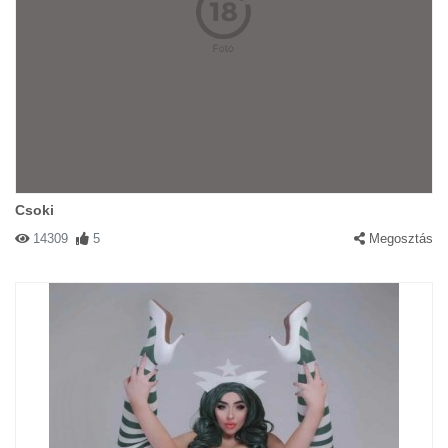
Csoki
14309
5
Megosztás