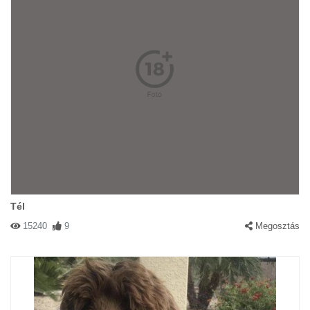
Tél
15240
9
Megosztás