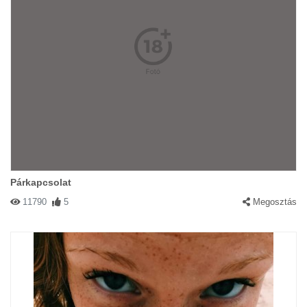
Párkapcsolat
11790
5
Megosztás