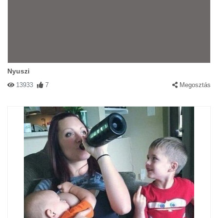
Nyuszi
13933
7
Megosztás