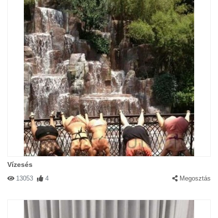
Vízesés
13053
4
Megosztás