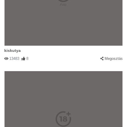
kiskutya
13483
8
Megosztás