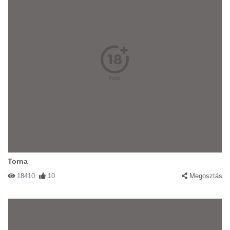
Torna
18410
10
Megosztás