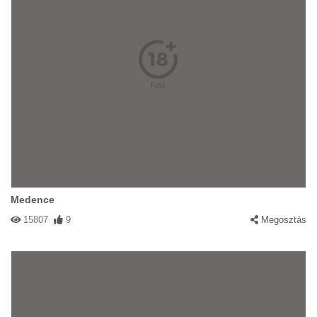
Medence
15807
9
Megosztás