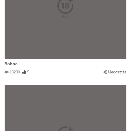
Bohóc
13230
5
Megosztás