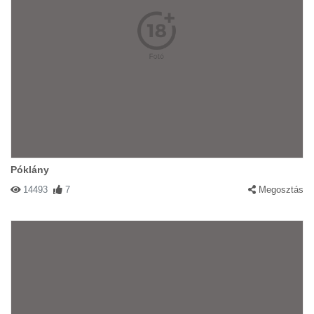
Póklány
14493
7
Megosztás