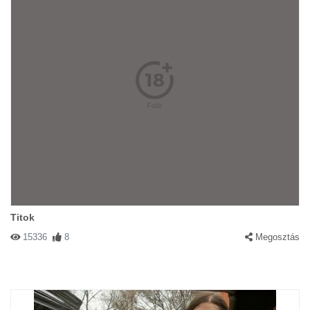
Titok
15336
8
Megosztás