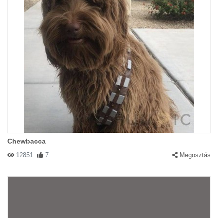
Chewbacca
12851
7
Megosztás