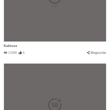
Kaktusz
11580
6
Megosztás