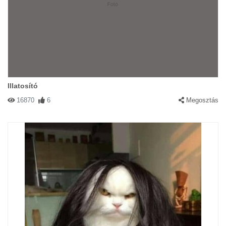
Illatosító
16870
6
Megosztás