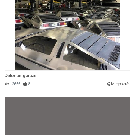
Delorian garázs
12656
8
Megosztás