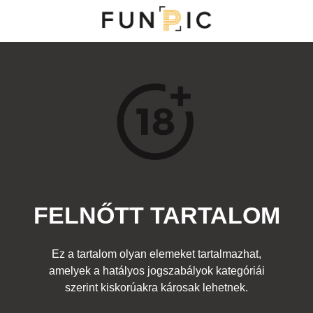
NY
S
TOP 100
FRISS KOMMENTEK
KERESÉS
FELNŐTT TARTALOM
Kedvenc
ességek
,
Ruhadarabok
,
Felnőtt
Címke:
lány popsi farmer kés marvel
Ez a tartalom olyan elemeket tartalmazhat,
amelyek a hatályos jogszabályok kategóriái
szerint kiskorúakra károsak lehetnek.