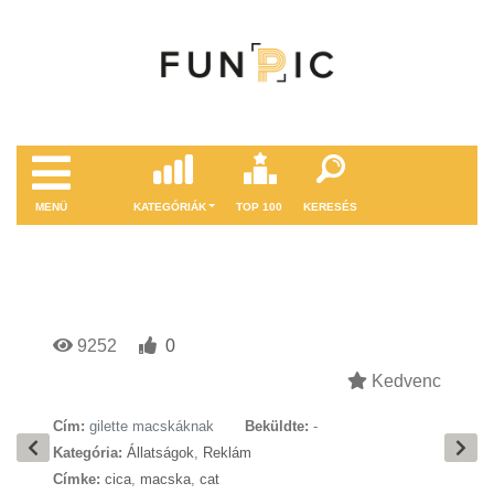
MENÜ
KATEGÓRIÁK
TOP 100
KERESÉS
9252
0
Kedvenc
Cím:
gilette macskáknak
Beküldte:
-
Kategória:
Állatságok
,
Reklám
Címke:
cica
,
macska
,
cat