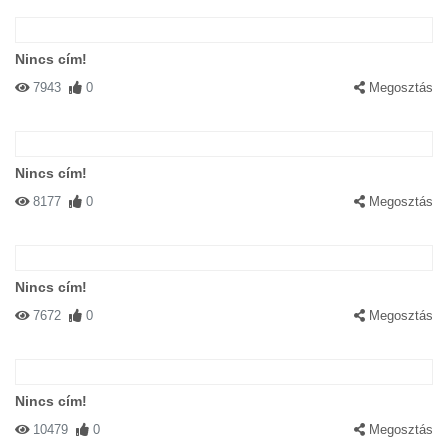
Nincs cím!
7943
0
Megosztás
#67601 helga
|
2004-03-14 00:00:00
|
Válasz
Undorítóóóóóóóó!!! Pfújjjj!
Nincs cím!
8177
0
Megosztás
Nincs cím!
7672
0
Megosztás
#65976 csury
|
2004-03-05 00:00:00
|
Válasz
E.T. gyere haza!!!!!!
Nincs cím!
10479
0
Megosztás