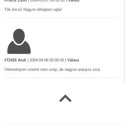
#78032 Zsófi
|
2004-05-07 00:00:00
|
Válasz
Tök kircsi! Nagyot röhögtem rajta!
#72426 Andi
|
2004-04-08 00:00:00
|
Válasz
Véleményem szerint nem szép, de nagyon aranyos cica.
#70897 lecso
|
2004-04-02 00:00:00
|
Válasz
egyiptomi kriptamacs ,