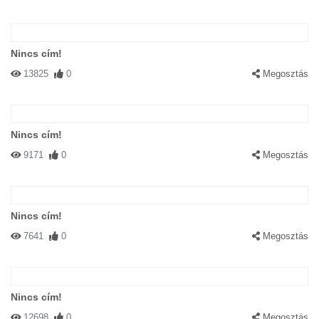
#65979 kineret
|
2004-03-05 00:00:00
|
Válasz
Nincs cím!
a"gillette company" erosskodik:"no tested on animals" latod???
13825
0
Megosztás
Nincs cím!
9171
0
Megosztás
#65767 catdog
|
2004-03-04 00:00:00
|
Válasz
Jé! Egy kutya.
Nincs cím!
7641
0
Megosztás
Nincs cím!
12698
0
Megosztás