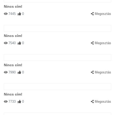
#36617 Naomi
|
2003-10-07 00:00:00
|
Válasz
Nincs cím!
Szerintem fullosan jól néz ki!!!
7445
0
Megosztás
Nincs cím!
7540
0
Megosztás
#36027 Amy
|
2003-10-02 00:00:00
|
Válasz
FÚÚÚÚÚÚJ!!!!!!!!!! Ez nem is macska!Ki az az idióta aki ezt a
Nincs cím!
dögöt megveszi? (rajtam kívül) :))))))
7990
0
Megosztás
Nincs cím!
7733
0
Megosztás
#33457 laci
|
2003-09-10 00:00:00
|
Válasz