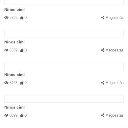
ez nem is macska
Nincs cím!
8298
0
Megosztás
Nincs cím!
8539
0
Megosztás
#30690 PETA
|
2003-08-19 00:00:00
|
Válasz
Nyugi, a macseknak nem esett bantodasa! Letezik egy macskafaj,
ami alapbol ilyen szortelen!! O az!
Nincs cím!
8423
0
Megosztás
Nincs cím!
8099
0
Megosztás
#28703 angel valo
|
2003-08-06 00:00:00
|
Válasz