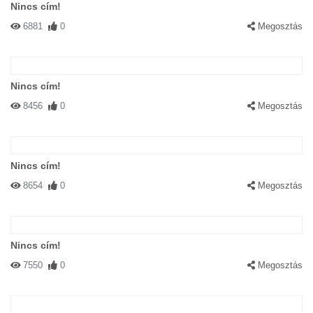
Nincs cím!
6881
0
Megosztás
#44369 Évy
|
2003-12-04 00:00:00
|
Válasz
Szerrintem Jodát róla mintázták a CSillagok Háborújában!
Nincs cím!
8456
0
Megosztás
Nincs cím!
8654
0
Megosztás
#43744 Bence
|
2003-12-01 00:00:00
|
Válasz
Király.
Nincs cím!
7550
0
Megosztás