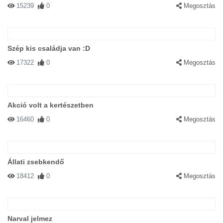
15239
0
Megosztás
Szép kis családja van :D
17322
0
Megosztás
Akció volt a kertészetben
16460
0
Megosztás
Állati zsebkendő
18412
0
Megosztás
Narval jelmez