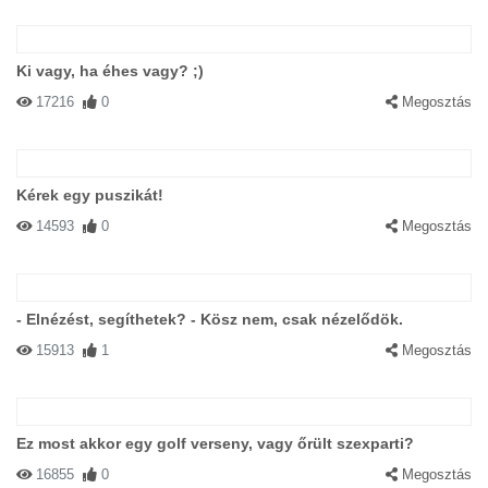
Ki vagy, ha éhes vagy? ;)
17216
0
Megosztás
Kérek egy puszikát!
14593
0
Megosztás
- Elnézést, segíthetek? - Kösz nem, csak nézelődök.
15913
1
Megosztás
Ez most akkor egy golf verseny, vagy őrült szexparti?
16855
0
Megosztás