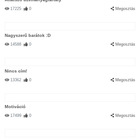
17225
0
Megosztás
Nagyszerű barátok :D
14588
0
Megosztás
Nincs cím!
13362
0
Megosztás
Motiváció
17499
0
Megosztás