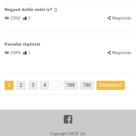
Negyed dollár miért is? ;)
22860
0
Megosztás
Kanadai régészet
20884
1
Megosztás
1
2
3
4
...
789
790
Következő
Copyright DACE Zrt.