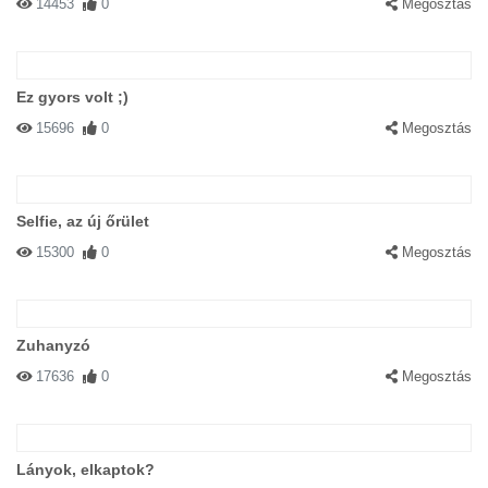
14453
0
Megosztás
Ez gyors volt ;)
15696
0
Megosztás
Selfie, az új őrület
15300
0
Megosztás
Zuhanyzó
17636
0
Megosztás
Lányok, elkaptok?