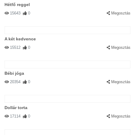
Hétfő reggel
15643
0
Megosztás
A két kedvence
15512
0
Megosztás
Bébi jóga
20354
0
Megosztás
Dollár torta
17114
0
Megosztás