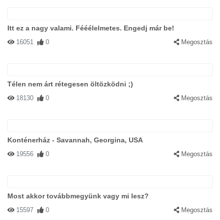
Itt ez a nagy valami. Fééélelmetes. Engedj már be!
16051
0
Megosztás
Télen nem árt rétegesen öltözködni ;)
18130
0
Megosztás
Konténerház - Savannah, Georgina, USA
19556
0
Megosztás
Most akkor továbbmegyünk vagy mi lesz?
15597
0
Megosztás