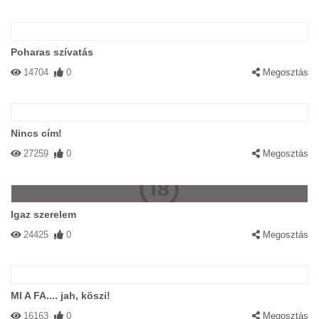
Poharas szívatás
14704
0
Megosztás
Nincs cím!
27259
0
Megosztás
Igaz szerelem
24425
0
Megosztás
MI A FA.... jah, köszi!
16163
0
Megosztás