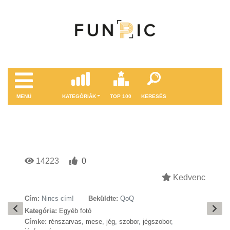
MENÜ
KATEGÓRIÁK
TOP 100
KERESÉS
14223
0
Kedvenc
Cím:
Nincs cím!
Beküldte:
QoQ
Kategória:
Egyéb fotó
Címke:
rénszarvas
,
mese
,
jég
,
szobor
,
jégszobor
,