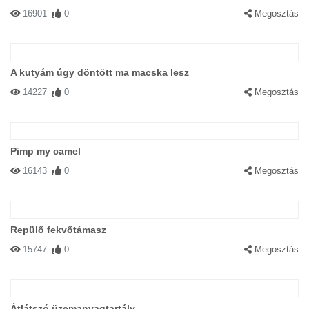
16901
0
Megosztás
A kutyám úgy döntött ma macska lesz
14227
0
Megosztás
Pimp my camel
16143
0
Megosztás
Repülő fekvőtámasz
15747
0
Megosztás
Átlátszó üzemanyagtartály