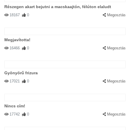
Részegen akart bejutni a macskaajtón, félúton elaludt
18167
0
Megosztás
Megjavította!
16466
0
Megosztás
Gyönyörű frizura
17021
0
Megosztás
Nincs cím!
17742
0
Megosztás