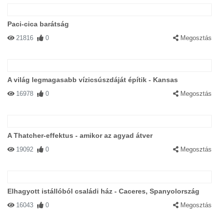
Paci-cica barátság
21816
0
Megosztás
A világ legmagasabb vízicsúszdáját építik - Kansas
16978
0
Megosztás
A Thatcher-effektus - amikor az agyad átver
19092
0
Megosztás
Elhagyott istállóból családi ház - Caceres, Spanyolország
16043
0
Megosztás