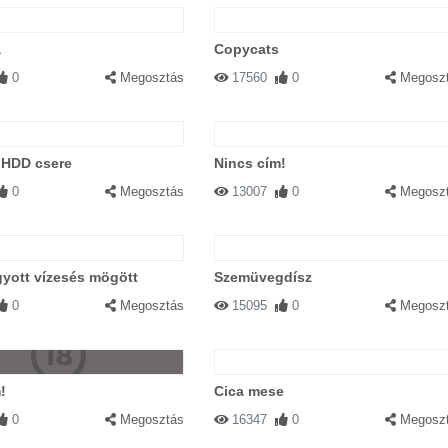
a
Copycats
0
Megosztás
17560
0
Megosz
HDD csere
Nincs cím!
0
Megosztás
13007
0
Megosz
yott vízesés mögött
Szemüvegdísz
0
Megosztás
15095
0
Megosz
!
Cica mese
0
Megosztás
16347
0
Megosz