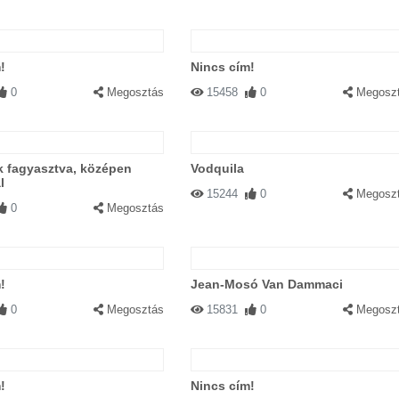
!
Nincs cím!
0
Megosztás
15458
0
Megosz
ik fagyasztva, középen
Vodquila
l
15244
0
Megosz
0
Megosztás
!
Jean-Mosó Van Dammaci
0
Megosztás
15831
0
Megosz
!
Nincs cím!