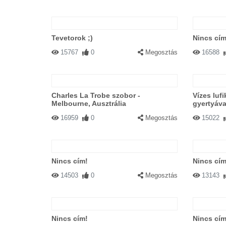
Tevetorok ;)
Nincs cím
15767
0
Megosztás
16588
Charles La Trobe szobor -
Vízes luf
Melbourne, Ausztrália
gyertyáva
16959
0
Megosztás
15022
Nincs cím!
Nincs cím
14503
0
Megosztás
13143
Nincs cím!
Nincs cím