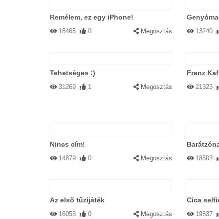
Remélem, ez egy iPhone!
Genyómac
18465
0
Megosztás
13240
Tehetséges :)
Franz Ka
31269
1
Megosztás
21323
Nincs cím!
Barátzóna
14879
0
Megosztás
18503
Az első tűzijáték
Cica selfi
16053
0
Megosztás
19837