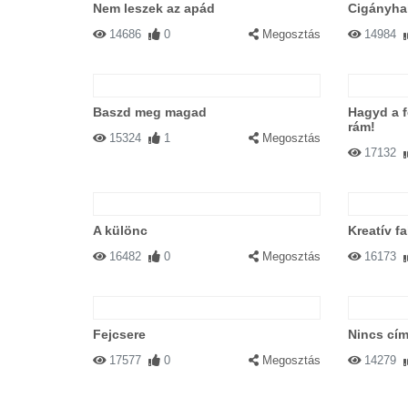
Nem leszek az apád
Cigányhal
14686
0
Megosztás
14984
Baszd meg magad
Hagyd a f
rám!
15324
1
Megosztás
17132
A különc
Kreatív fa
16482
0
Megosztás
16173
Fejcsere
Nincs cím
17577
0
Megosztás
14279