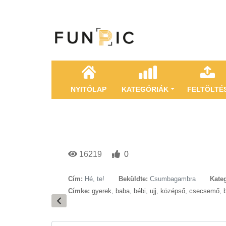
NYITÓLAP
KATEGÓRIÁK
FELTÖLTÉ
16219
0
Cím:
Hé, te!
Beküldte:
Csumbagambra
Kateg
Címke:
gyerek
,
baba
,
bébi
,
ujj
,
középső
,
csecsemő
,