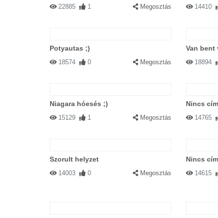
22885
1
Megosztás
14410
Potyautas ;)
Van bent 
18574
0
Megosztás
18894
Niagara hóesés ;)
Nincs cím
15129
1
Megosztás
14765
Szorult helyzet
Nincs cím
14003
0
Megosztás
14615