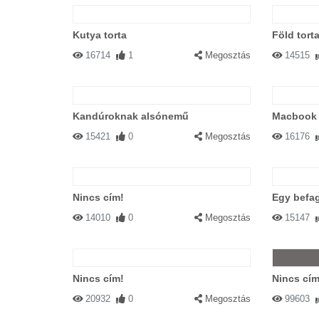
Kutya torta
Föld tort
16714
1
Megosztás
14515
Kandúroknak alsónemű
Macbook 
15421
0
Megosztás
16176
Nincs cím!
Egy befag
14010
0
Megosztás
15147
Nincs cím!
Nincs cím
20932
0
Megosztás
99603