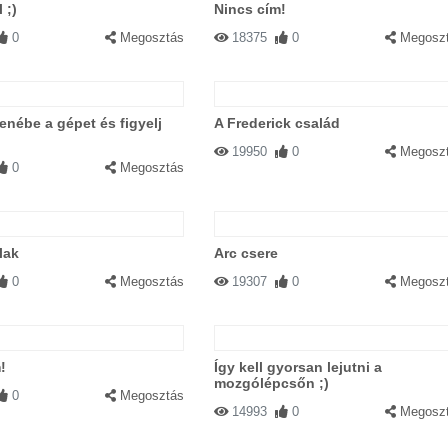
 ;)
Nincs cím!
0
Megosztás
18375
0
Megosz
enébe a gépet és figyelj
A Frederick család
19950
0
Megosz
0
Megosztás
lak
Arc csere
0
Megosztás
19307
0
Megosz
!
Így kell gyorsan lejutni a
mozgólépcsőn ;)
0
Megosztás
14993
0
Megosz