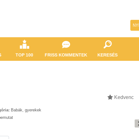
NY
S
TOP 100
FRISS KOMMENTEK
KERESÉS
Kedvenc
ória:
Babák, gyerekek
bemutat