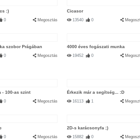
s :)
Cicasor
0
Megosztás
13540
0
Megosz
fka szobor Prágában
4000 éves fogászati munka
0
Megosztás
19452
0
Megosz
 - 100-as szint
Érkezik már a segítség... :D
0
Megosztás
16113
1
Megosz
e
2D-s karácsonyfa ;)
0
Megosztás
15882
0
Megosz