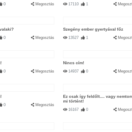
0
Megosztás
17110
1
Megosz
valaki?
Szegény ember gyertyával főz
0
Megosztás
13527
1
Megosz
!
Nincs cím!
0
Megosztás
14937
0
Megosz
!
Ez csak így feldőlt.... vagy nemto
mi történt!
0
Megosztás
16167
0
Megosz