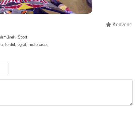
Kedvenc
Járművek
,
Sport
ra
,
fordul
,
ugrat
,
motorcross