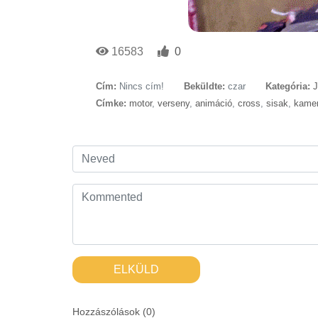
16583
0
Cím:
Nincs cím!
Beküldte:
czar
Kategória:
Címke:
motor
,
verseny
,
animáció
,
cross
,
sisak
,
kame
ELKÜLD
Hozzászólások (
0
)