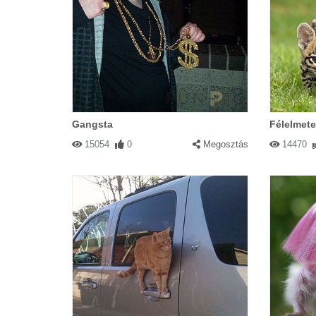
Gangsta
Félelmete
15054
0
Megosztás
14470