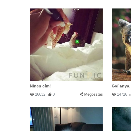
Nincs cím!
Gyí anya,
16632
0
Megosztás
14726