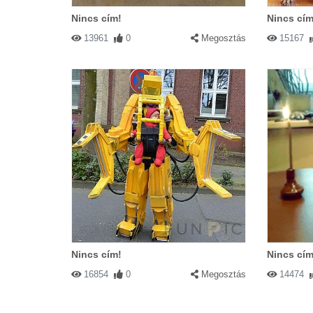
Nincs cím!
Nincs cím
13961
0
Megosztás
15167
Nincs cím!
Nincs cím
16854
0
Megosztás
14474