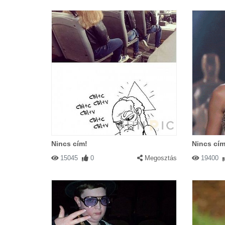
Nincs cím!
Nincs cím
15045
0
Megosztás
19400