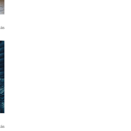
tás
tás