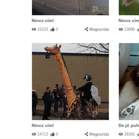
Nincs cím!
Nincs cím
15223
0
Megosztás
13990
Nincs cím!
De jó puh
14713
0
Megosztás
18341