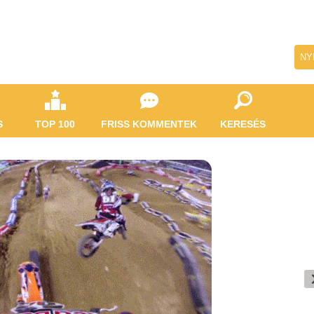
NY
S
TOP 100
FRISS KOMMENTEK
KERESÉS