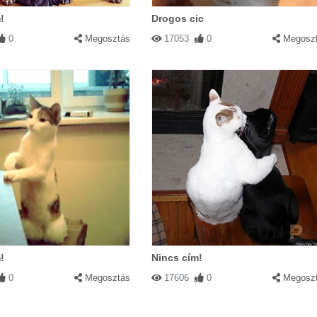
!
Drogos cic
0
Megosztás
17053
0
Megosz
!
Nincs cím!
0
Megosztás
17606
0
Megosz