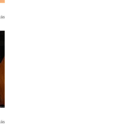
tás
tás