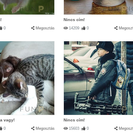
!
Nincs cím!
0
Megosztás
14209
0
Megosz
a vagy!
Nincs cím!
0
Megosztás
15603
0
Megosz