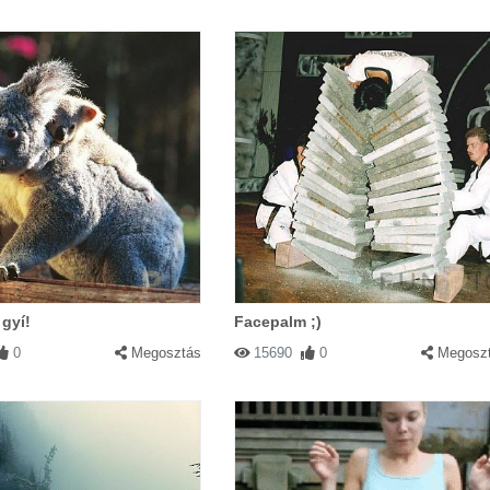
 gyí!
Facepalm ;)
0
Megosztás
15690
0
Megosz