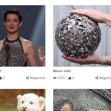
!
Nincs cím!
0
Megosztás
14757
0
Megosz