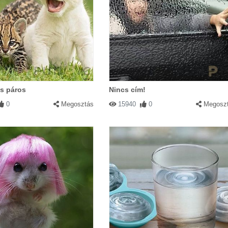
s páros
Nincs cím!
0
Megosztás
15940
0
Megosz