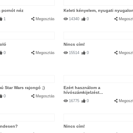
 pornót néz
Keleti kényelem, nyugati nyugalo
1
Megosztás
14340
0
Megosz
oló
Nincs cím!
0
Megosztás
15514
0
Megosz
ú Star Wars rajongó ;)
Ezért használom a
hívószámkijelzést...
0
Megosztás
16775
0
Megosz
rendesen?
Nincs cím!