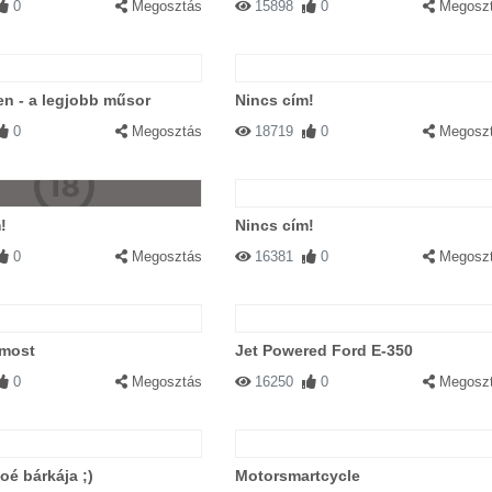
0
Megosztás
15898
0
Megosz
n - a legjobb műsor
Nincs cím!
0
Megosztás
18719
0
Megosz
!
Nincs cím!
0
Megosztás
16381
0
Megosz
 most
Jet Powered Ford E-350
0
Megosztás
16250
0
Megosz
é bárkája ;)
Motorsmartcycle