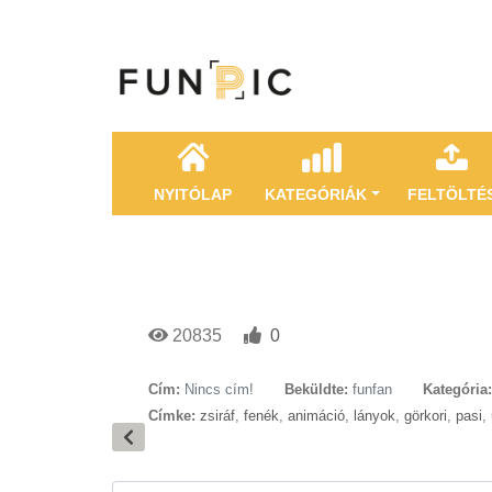
NYITÓLAP
KATEGÓRIÁK
FELTÖLTÉ
20835
0
Cím:
Nincs cím!
Beküldte:
funfan
Kategória:
Címke:
zsiráf
,
fenék
,
animáció
,
lányok
,
görkori
,
pasi
,