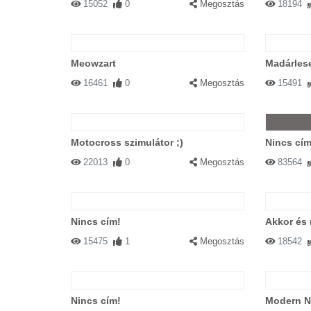
15052
0
Megosztás
18194
Meowzart
Madárlese
16461
0
Megosztás
15491
Motocross szimulátor ;)
Nincs cím
22013
0
Megosztás
83564
Nincs cím!
Akkor és
15475
1
Megosztás
18542
Nincs cím!
Modern No