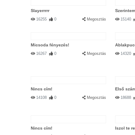
Slayerrrrr
Szerintem
16255
0
Megosztás
15140
Micsoda fényezés!
Ablakpuc
16267
0
Megosztás
14320
Nincs cím!
Első szám
14108
0
Megosztás
18688
Nincs cím!
Iszol te 