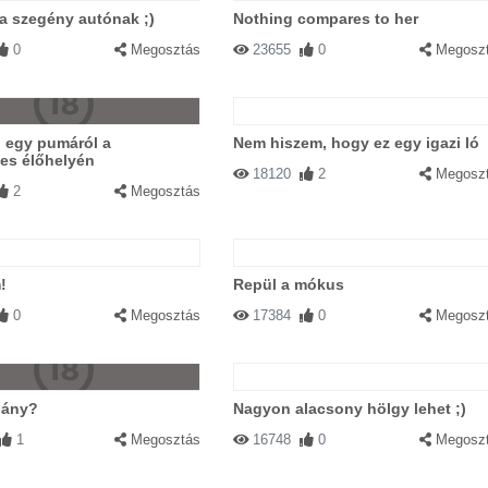
ga szegény autónak ;)
Nothing compares to her
0
Megosztás
23655
0
Megosz
ó egy pumáról a
Nem hiszem, hogy ez egy igazi ló
es élőhelyén
18120
2
Megosz
2
Megosztás
!
Repül a mókus
0
Megosztás
17384
0
Megosz
lány?
Nagyon alacsony hölgy lehet ;)
1
Megosztás
16748
0
Megosz