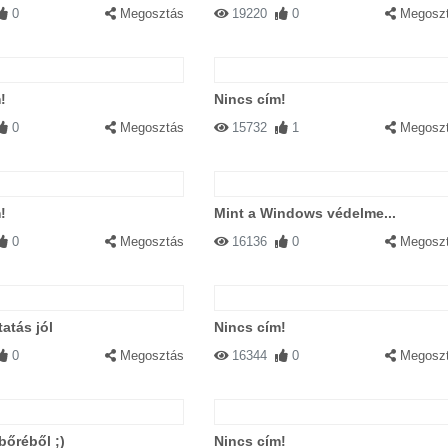
0
Megosztás
19220
0
Megosz
!
Nincs cím!
0
Megosztás
15732
1
Megosz
!
Mint a Windows védelme...
0
Megosztás
16136
0
Megosz
atás jól
Nincs cím!
0
Megosztás
16344
0
Megosz
bőréből ;)
Nincs cím!