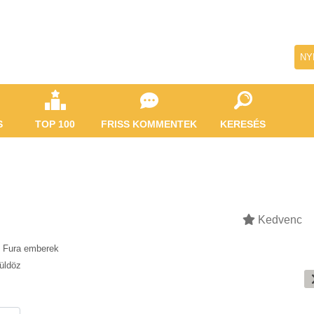
NY
S
TOP 100
FRISS KOMMENTEK
KERESÉS
Kedvenc
Fura emberek
üldöz