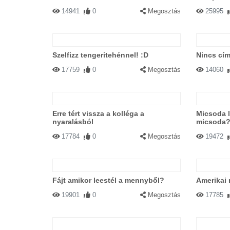
14941
0
Megosztás
25995
Szelfizz tengeritehénnel! :D
Nincs cím
17759
0
Megosztás
14060
Erre tért vissza a kolléga a
Micsoda l
nyaralásból
micsoda
17784
0
Megosztás
19472
Fájt amikor leestél a mennyből?
Amerikai 
19901
0
Megosztás
17785