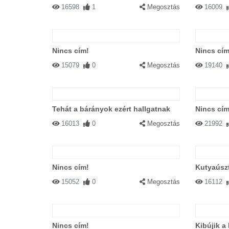
16598
1
Megosztás
16009
Nincs cím!
Nincs cím
15079
0
Megosztás
19140
Tehát a bárányok ezért hallgatnak
Nincs cím
16013
0
Megosztás
21992
Nincs cím!
Kutyaúszt
15052
0
Megosztás
16112
Nincs cím!
Kibújik a 