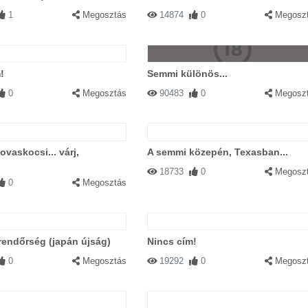
1
Megosztás
14874
0
Megosz
!
Semmi különös...
0
Megosztás
90483
0
Megosz
ovaskocsi... várj,
A semmi közepén, Texasban...
?
18733
0
Megosz
0
Megosztás
rendőrség (japán újság)
Nincs cím!
0
Megosztás
19292
0
Megosz