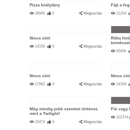
Pizza királylány
Fájt a fo
28945
0
Megosztás
21254
Nincs cím!
Ritka fot
természet
14339
0
Megosztás
93406
Nincs cím!
Nincs cím
17992
0
Megosztás
14309
Még mindig jobb szerelmi történet,
Fiú vagy 
mint a Twilight!
102374
25474
0
Megosztás