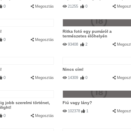
0
Megosztás
21255
0
Megosz
!
Ritka fotó egy pumáról a
természetes élőhelyén
0
Megosztás
93408
2
Megosz
!
Nincs cím!
0
Megosztás
14309
0
Megosz
g jobb szerelmi történet,
Fiú vagy lány?
light!
102378
1
Megosz
0
Megosztás