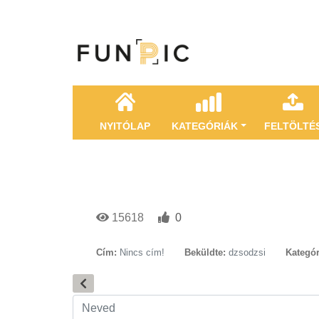
NYITÓLAP
KATEGÓRIÁK
FELTÖLTÉ
15618
0
Cím:
Nincs cím!
Beküldte:
dzsodzsi
Kategór