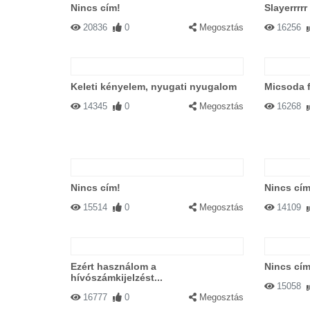
Nincs cím!
Slayerrrrr
20836
0
Megosztás
16256
Keleti kényelem, nyugati nyugalom
Micsoda 
14345
0
Megosztás
16268
Nincs cím!
Nincs cím
15514
0
Megosztás
14109
Ezért használom a
Nincs cím
hívószámkijelzést...
15058
16777
0
Megosztás