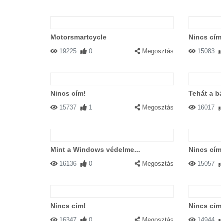
Motorsmartcycle
Nincs cím
19225
0
Megosztás
15083
Nincs cím!
Tehát a b
15737
1
Megosztás
16017
Mint a Windows védelme...
Nincs cím
16136
0
Megosztás
15057
Nincs cím!
Nincs cím
16347
0
Megosztás
14944