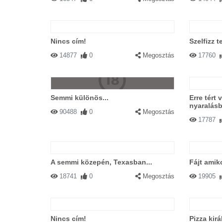
Nincs cím!
Szelfizz 
14877
0
Megosztás
17760
Semmi különös...
Erre tért 
nyaralásb
90488
0
Megosztás
17787
A semmi közepén, Texasban...
Fájt amik
18741
0
Megosztás
19905
Nincs cím!
Pizza kirá