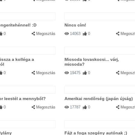
tengeritehénnel! :D
Nincs cím!
0
Megosztás
14063
0
Megosz
vissza a kolléga a
Micsoda lovaskocsi... várj,
ól
micsoda?
0
Megosztás
19475
0
Megosz
or leestél a mennyből?
Amerikai rendőrség (japán újság)
0
Megosztás
17787
0
Megosz
lylány
Fájt a foga szegény autónak ;)