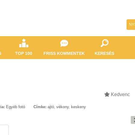
NY
S
TOP 100
FRISS KOMMENTEK
KERESÉS
Kedvenc
ia:
Egyéb fotó
Címke:
ajtó
,
vékony
,
keskeny