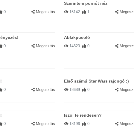
Szerintem pornót néz
0
Megosztás
15142
1
Megosz
fényezés!
Ablakpucoló
0
Megosztás
14320
0
Megosz
!
Első számú Star Wars rajongó ;)
0
Megosztás
18689
0
Megosz
!
Iszol te rendesen?
0
Megosztás
18196
0
Megosz