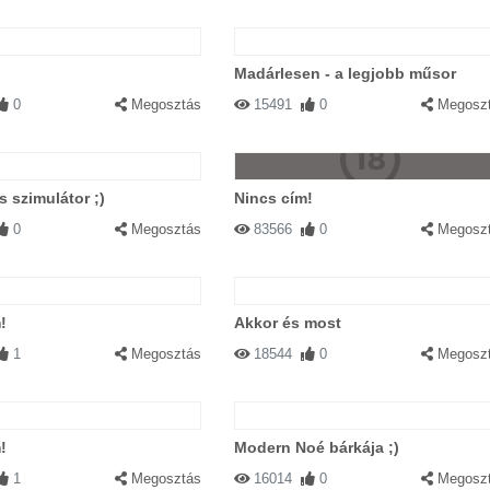
Madárlesen - a legjobb műsor
0
Megosztás
15491
0
Megosz
 szimulátor ;)
Nincs cím!
0
Megosztás
83566
0
Megosz
!
Akkor és most
1
Megosztás
18544
0
Megosz
!
Modern Noé bárkája ;)
1
Megosztás
16014
0
Megosz