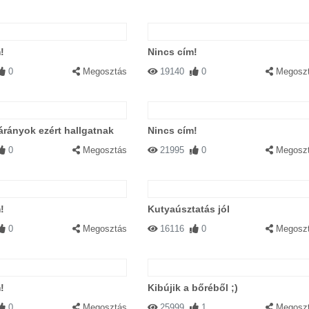
!
Nincs cím!
0
Megosztás
19140
0
Megosz
árányok ezért hallgatnak
Nincs cím!
0
Megosztás
21995
0
Megosz
!
Kutyaúsztatás jól
0
Megosztás
16116
0
Megosz
!
Kibújik a bőréből ;)
0
Megosztás
25999
1
Megosz