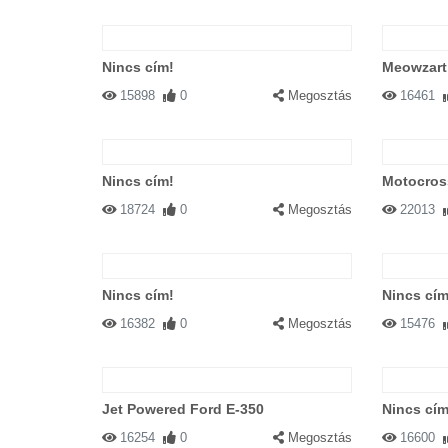
Nincs cím!
Meowzart
15898
0
Megosztás
16461
Nincs cím!
Motocross
18724
0
Megosztás
22013
Nincs cím!
Nincs cím
16382
0
Megosztás
15476
Jet Powered Ford E-350
Nincs cím
16254
0
Megosztás
16600