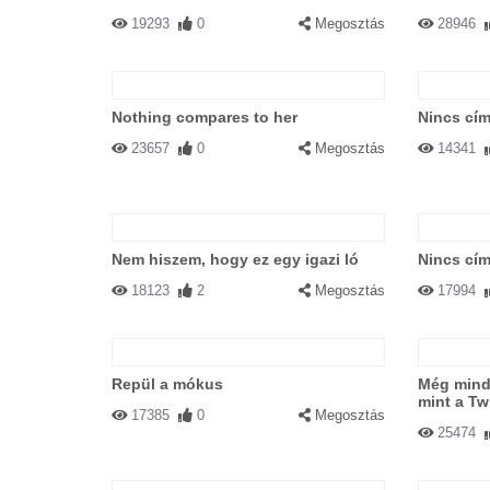
19293
0
Megosztás
28946
Nothing compares to her
Nincs cím
23657
0
Megosztás
14341
Nem hiszem, hogy ez egy igazi ló
Nincs cím
18123
2
Megosztás
17994
Repül a mókus
Még mindi
mint a Twi
17385
0
Megosztás
25474