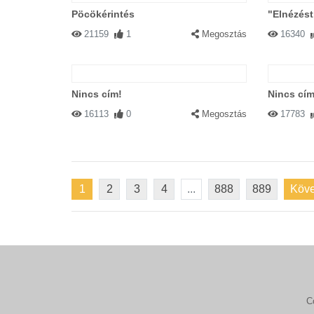
Pöcökérintés
"Elnézést,
21159
1
Megosztás
16340
Nincs cím!
Nincs cím
16113
0
Megosztás
17783
1
2
3
4
...
888
889
Köve
C