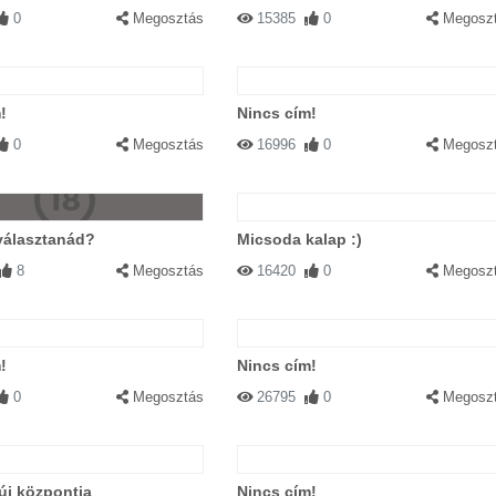
0
Megosztás
15385
0
Megosz
!
Nincs cím!
0
Megosztás
16996
0
Megosz
választanád?
Micsoda kalap :)
8
Megosztás
16420
0
Megosz
!
Nincs cím!
0
Megosztás
26795
0
Megosz
új központja
Nincs cím!