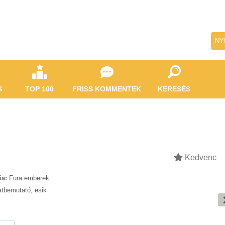
NY
S
TOP 100
FRISS KOMMENTEK
KERESÉS
Kedvenc
ia:
Fura emberek
atbemutató
,
esik