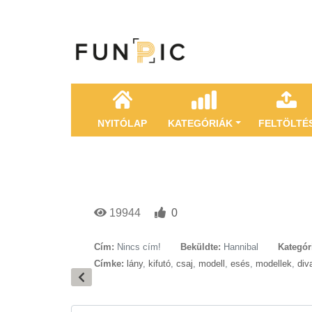
NYITÓLAP
KATEGÓRIÁK
FELTÖLTÉ
19944
0
Cím:
Nincs cím!
Beküldte:
Hannibal
Kategór
Címke:
lány
,
kifutó
,
csaj
,
modell
,
esés
,
modellek
,
div