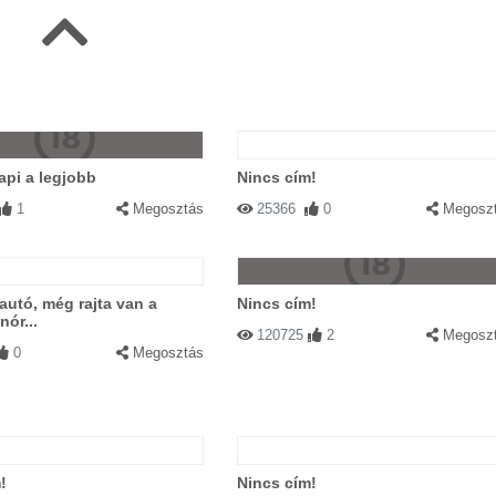
api a legjobb
Nincs cím!
1
Megosztás
25366
0
Megosz
 autó, még rajta van a
Nincs cím!
nór...
120725
2
Megosz
0
Megosztás
!
Nincs cím!