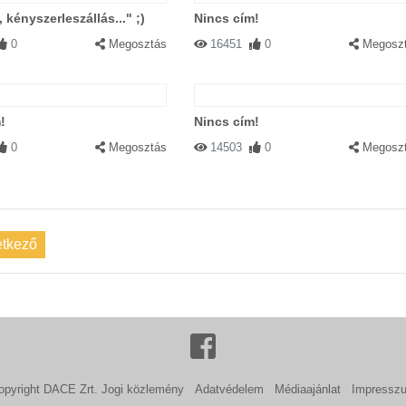
 kényszerleszállás..." ;)
Nincs cím!
0
Megosztás
16451
0
Megosz
!
Nincs cím!
0
Megosztás
14503
0
Megosz
tkező
opyright DACE Zrt.
Jogi közlemény
Adatvédelem
Médiaajánlat
Impressz