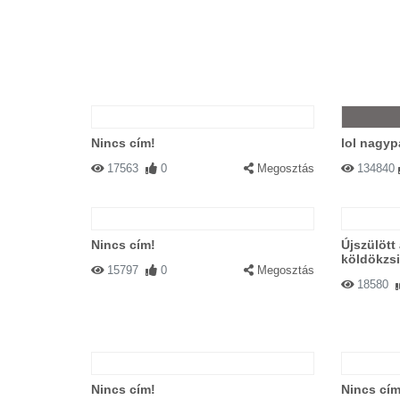
Nincs cím!
lol nagyp
17563
0
Megosztás
134840
Nincs cím!
Újszülött
köldökzsi
15797
0
Megosztás
18580
Nincs cím!
Nincs cím