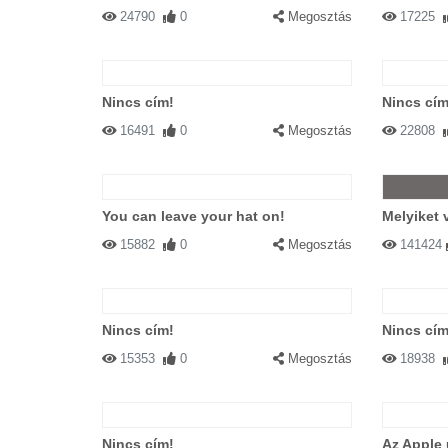
24790
0
Megosztás
17225
Nincs cím!
Nincs cím
16491
0
Megosztás
22808
You can leave your hat on!
Melyiket 
15882
0
Megosztás
141424
Nincs cím!
Nincs cím
15353
0
Megosztás
18938
Nincs cím!
Az Apple 