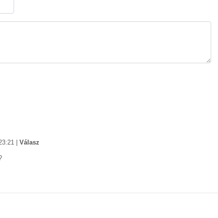
23:21
|
Válasz
?