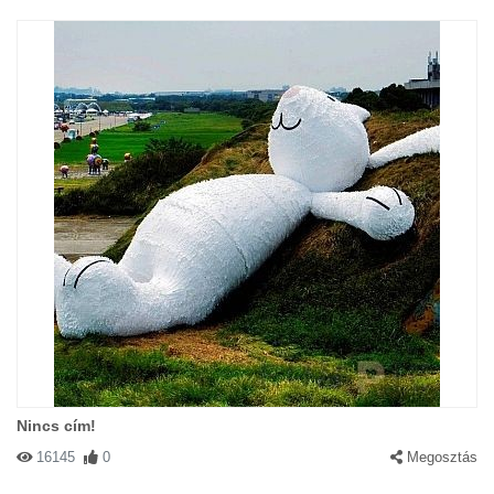
Nincs cím!
16145
0
Megosztás