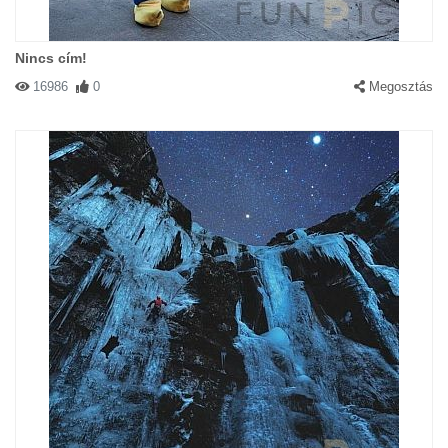
Nincs cím!
16986
0
Megosztás