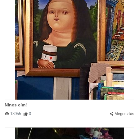
Nincs cím!
13955
0
Megosztás