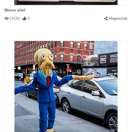
Nincs cím!
19160
0
Megosztás