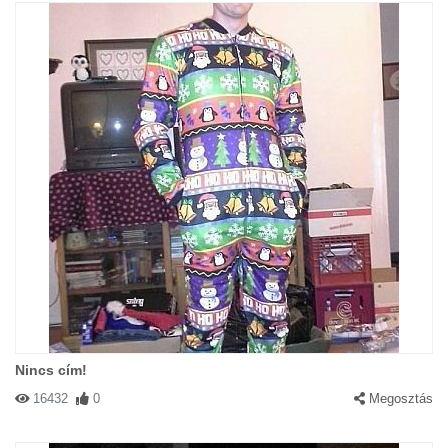
Nincs cím!
16432
0
Megosztás