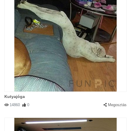
Kutyajóga
14860
0
Megosztás