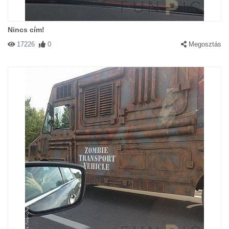
Nincs cím!
17226
0
Megosztás