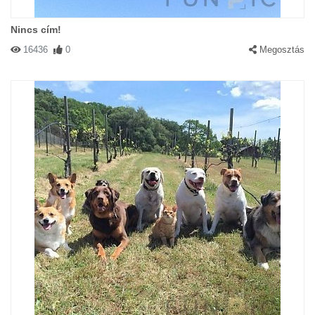
Nincs cím!
16436
0
Megosztás