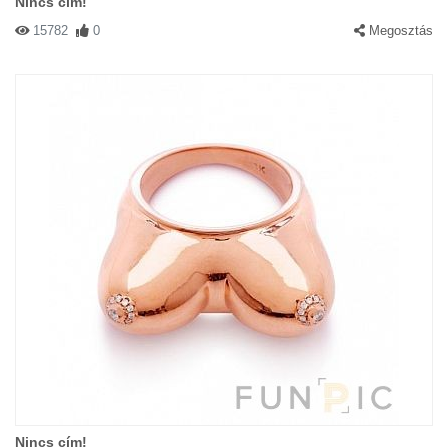
Nincs cím!
15782
0
Megosztás
Nincs cím!