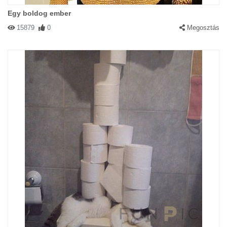
Egy boldog ember
15879
0
Megosztás