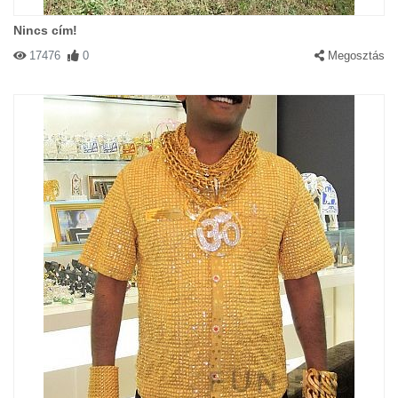
Nincs cím!
17476
0
Megosztás