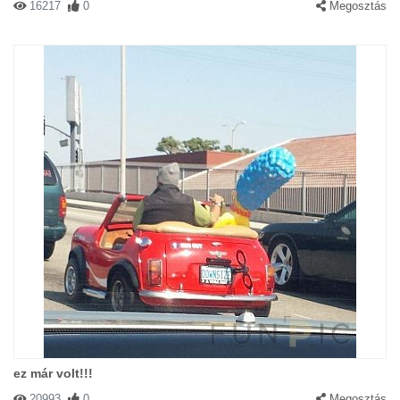
16217
0
Megosztás
ez már volt!!!
20993
0
Megosztás