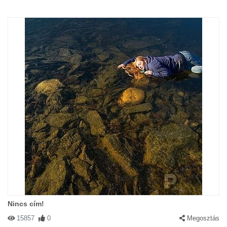
Nincs cím!
15857
0
Megosztás