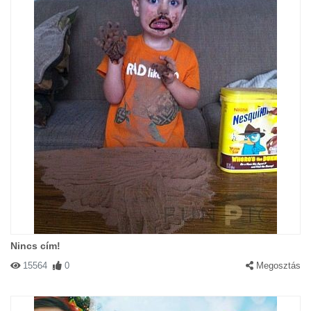
Nincs cím!
15564
0
Megosztás