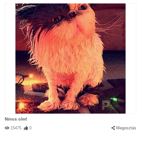
Nincs cím!
15475
0
Megosztás