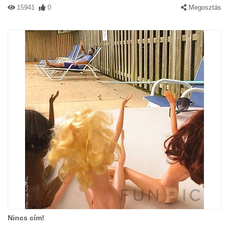
15941
0
Megosztás
Nincs cím!