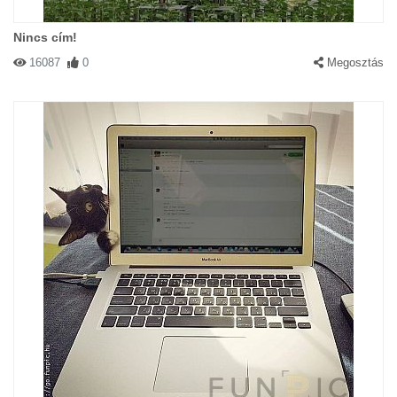
Nincs cím!
16087
0
Megosztás