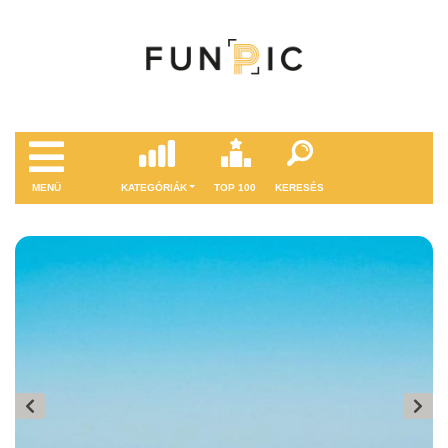
MENÜ
KATEGÓRIÁK
TOP 100
KERESÉS