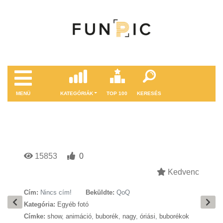
MENÜ
KATEGÓRIÁK
TOP 100
KERESÉS
15853
0
Kedvenc
Cím:
Nincs cím!
Beküldte:
QoQ
Kategória:
Egyéb fotó
Címke:
show
,
animáció
,
buborék
,
nagy
,
óriási
,
buborékok