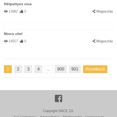
Hétpettyes cica
13982
0
Megosztás
Nincs cím!
14557
0
Megosztás
1
2
3
4
...
900
901
Következő
Copyright DACE Zrt.