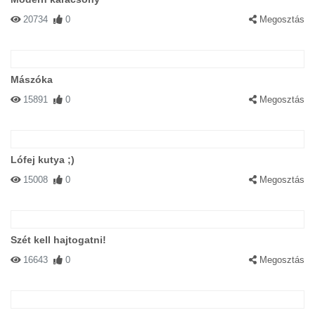
20734
0
Megosztás
Mászóka
15891
0
Megosztás
Lófej kutya ;)
15008
0
Megosztás
Szét kell hajtogatni!
16643
0
Megosztás