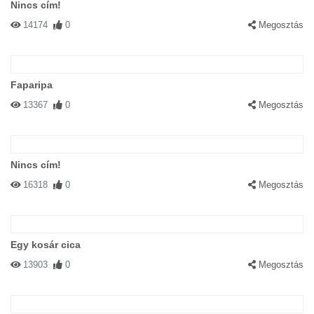
Nincs cím!
14174
0
Megosztás
Faparipa
13367
0
Megosztás
Nincs cím!
16318
0
Megosztás
Egy kosár cica
13903
0
Megosztás