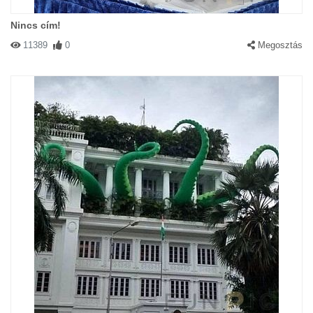
Nincs cím!
11389
0
Megosztás