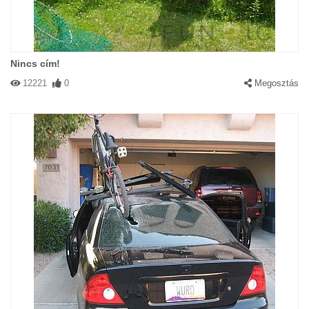
Nincs cím!
12221
0
Megosztás