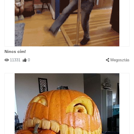
Nincs cím!
11331
0
Megosztás