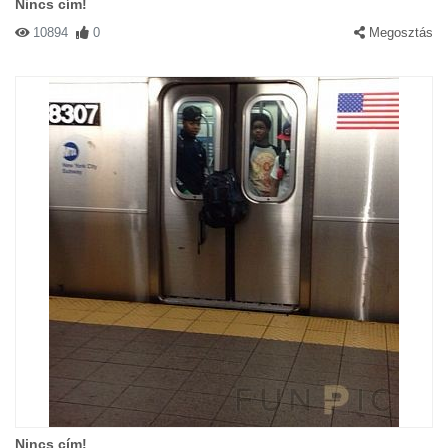
Nincs cím!
10894
0
Megosztás
Nincs cím!