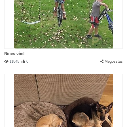
Nincs cím!
11845
0
Megosztás