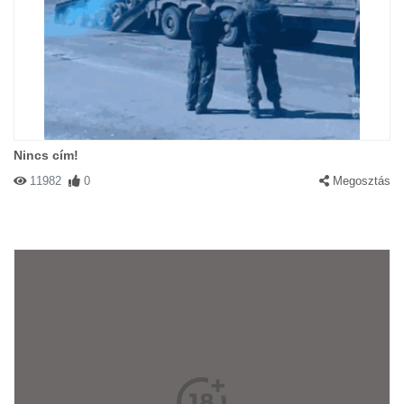
Nincs cím!
11982
0
Megosztás