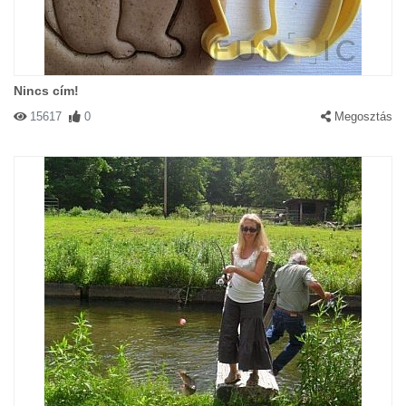
Nincs cím!
15617
0
Megosztás