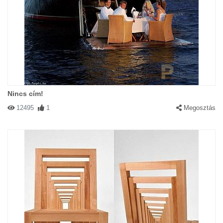
Nincs cím!
12495
1
Megosztás