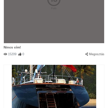
Nincs cím!
15209
0
Megosztás