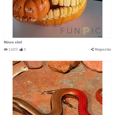
Nincs cím!
11423
0
Megosztás