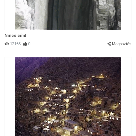
Nincs cím!
12166
0
Megosztás