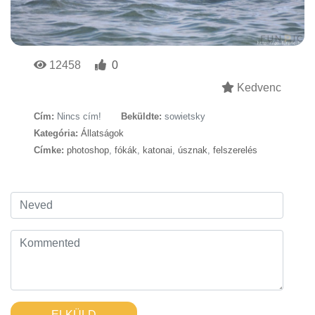
12458
0
Kedvenc
Cím:
Nincs cím!
Beküldte:
sowietsky
Kategória:
Állatságok
Címke:
photoshop
,
fókák
,
katonai
,
úsznak
,
felszerelés
ELKÜLD