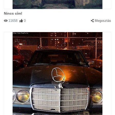
Nincs cím!
11658
0
Megosztás