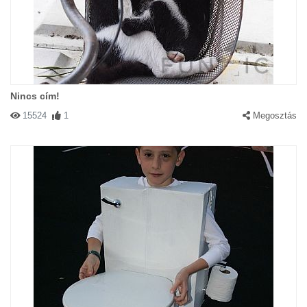
Nincs cím!
15524
1
Megosztás