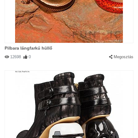
Pilbara lángfarkú hüllő
12698
0
Megosztás