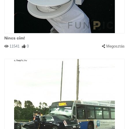
Nincs cím!
11541
0
Megosztás