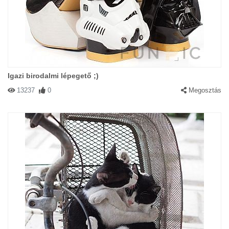
Igazi birodalmi lépegető ;)
13237
0
Megosztás