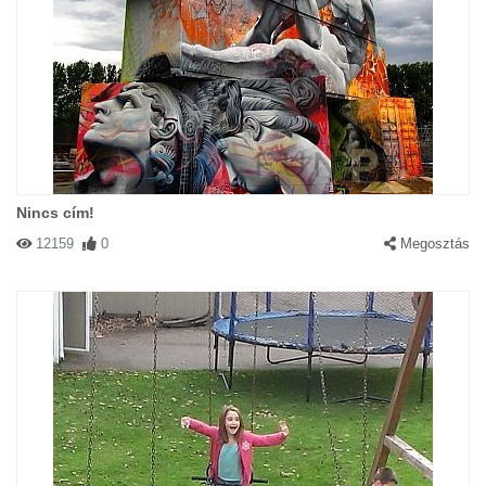
Nincs cím!
12159
0
Megosztás