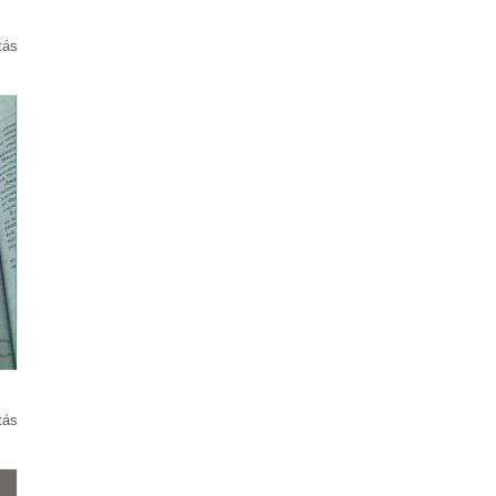
tás
tás