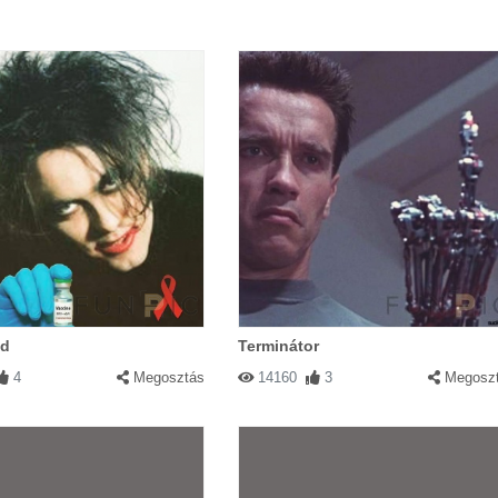
d
Terminátor
4
Megosztás
14160
3
Megosz