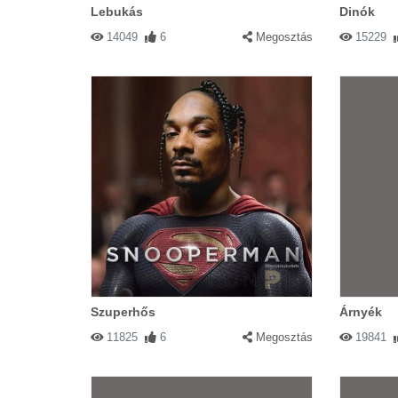
Lebukás
Dinók
14049
6
Megosztás
15229
Szuperhős
Árnyék
11825
6
Megosztás
19841