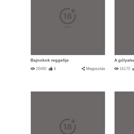
Bajnokok reggelije
A gólyal
20490
6
Megosztás
16170