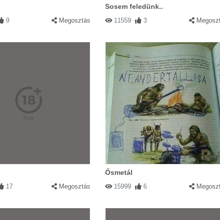
Sosem feledünk..
9
Megosztás
11559
3
Megosz
Ősmetál
17
Megosztás
15999
6
Megosz