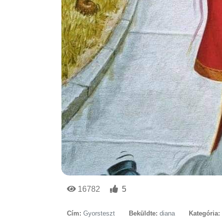
16782
5
Cím:
Gyorsteszt
Beküldte:
diana
Kategória: