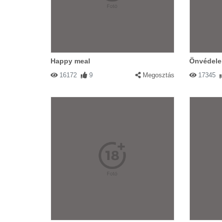
Happy meal
Önvédel
16172
9
Megosztás
17345