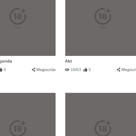
egenda
Akt
9
Megosztás
18453
6
Megosz