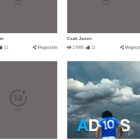
em
Csak Jason
11
Megosztás
17688
11
Megosz