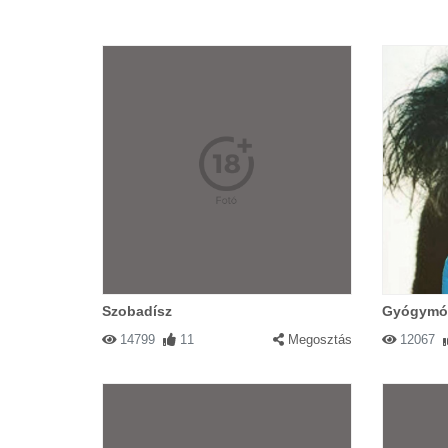
Szobadísz
Gyógymó
14799
11
Megosztás
12067