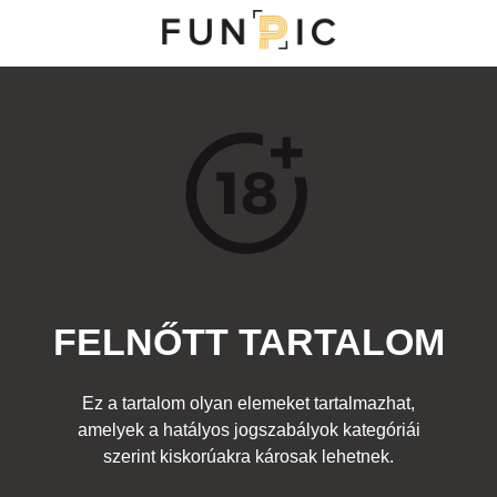
NY
S
TOP 100
FRISS KOMMENTEK
KERESÉS
FELNŐTT TARTALOM
Kedvenc
darabok
,
Egyéb fotó
,
Felnőtt
Címke:
lány popsi bugyi
Ez a tartalom olyan elemeket tartalmazhat,
amelyek a hatályos jogszabályok kategóriái
szerint kiskorúakra károsak lehetnek.