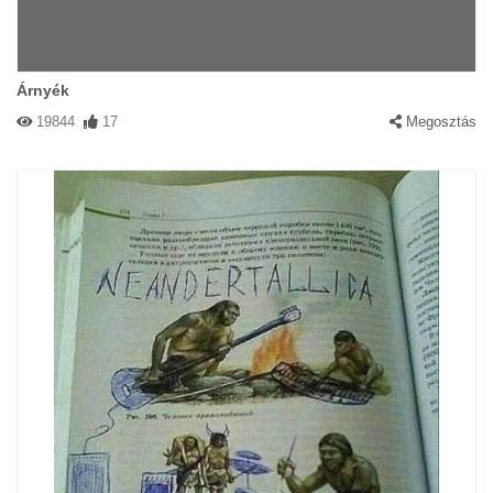
Árnyék
19844
17
Megosztás