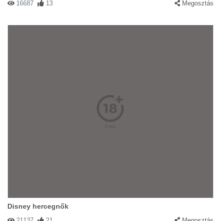
16687
13
Megosztás
Disney hercegnők
21137
21
Megosztás