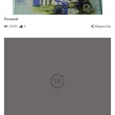
Ősmetál
16000
6
Megosztás