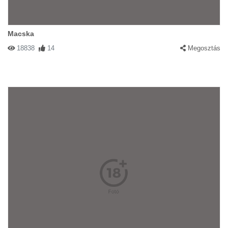
Macska
18838
14
Megosztás