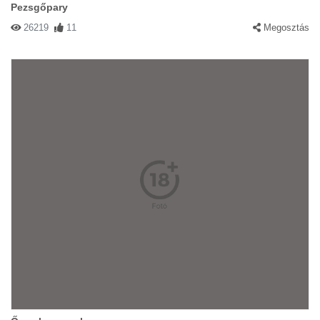
Pezsgőpary
26219
11
Megosztás