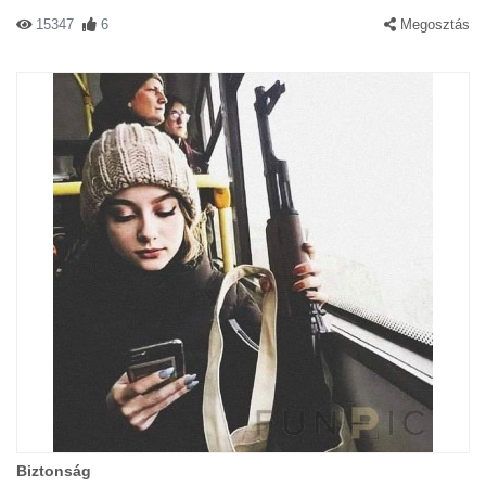
15347
6
Megosztás
Biztonság