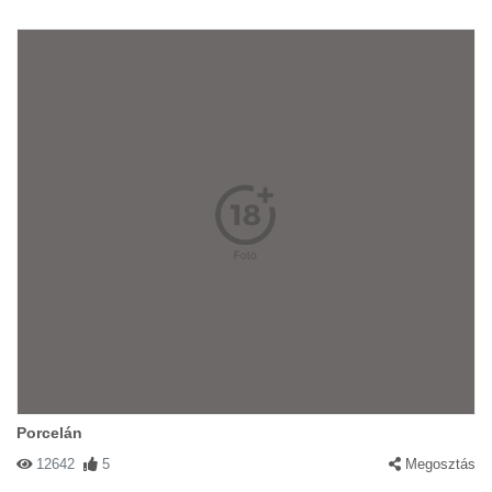
Porcelán
12642
5
Megosztás