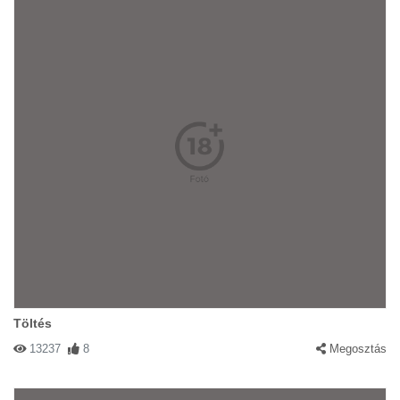
Töltés
13237
8
Megosztás