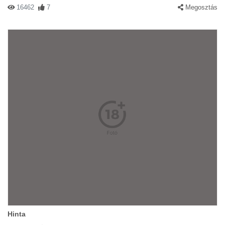
16462
7
Megosztás
Hinta