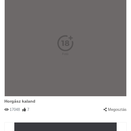
Horgász kaland
17048
7
Megosztás