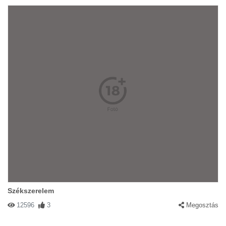
Székszerelem
12596
3
Megosztás