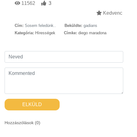
11562
3
Kedvenc
Cím:
Sosem feledünk..
Beküldte:
gadians
Kategória:
Hírességek
Címke:
diego maradona
ELKÜLD
Hozzászólások (
0
)