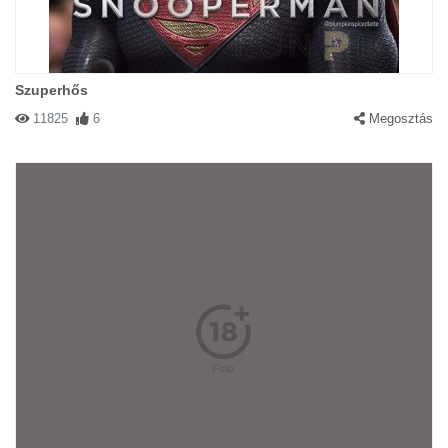
Szuperhős
11825
6
Megosztás