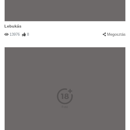
Lebukás
13976
8
Megosztás