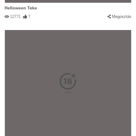
Helloween Teke
12771
7
Megosztás