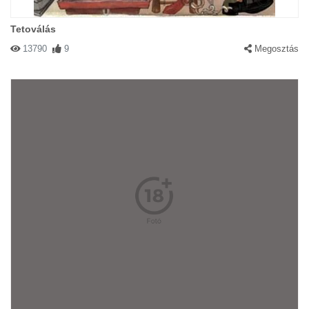
Tetoválás
13790
9
Megosztás