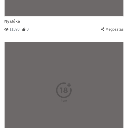
Nyalóka
11593
3
Megosztás