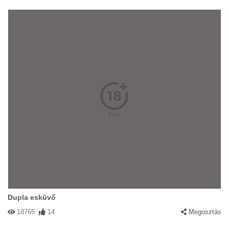
Dupla esküvő
18765
14
Megosztás