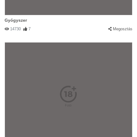
Gyógyszer
14730
7
Megosztás