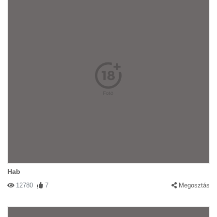
Hab
12780
7
Megosztás