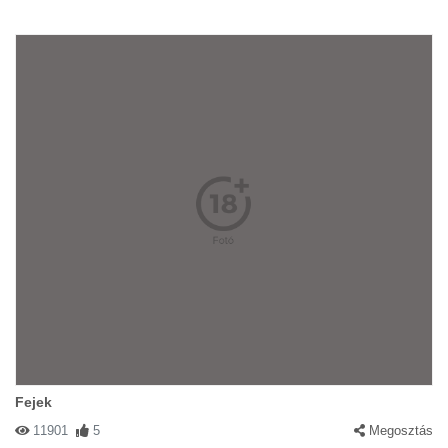
Fejek
11901
5
Megosztás