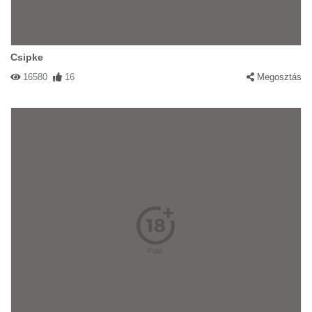
Csipke
16580
16
Megosztás