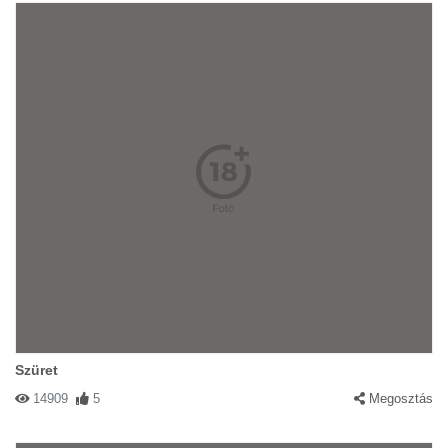
Szüret
14909
5
Megosztás